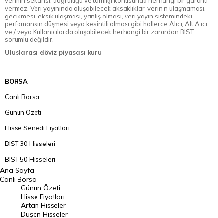
verinin sekansı, doğruluğu ve tamlığı konusunda herhangi bir garanti
vermez. Veri yayınında oluşabilecek aksaklıklar, verinin ulaşmaması,
gecikmesi, eksik ulaşması, yanlış olması, veri yayın sistemindeki
perfomansın düşmesi veya kesintili olması gibi hallerde Alıcı, Alt Alıcı
ve / veya Kullanıcılarda oluşabilecek herhangi bir zarardan BIST
sorumlu değildir.
Uluslarası döviz piyasası kuru
BORSA
Canlı Borsa
Günün Özeti
Hisse Senedi Fiyatları
BIST 30 Hisseleri
BIST 50 Hisseleri
Ana Sayfa
BIST 100 Hisseleri
Canlı Borsa
Günün Özeti
En Çok Artan Hisseler
Hisse Fiyatları
Artan Hisseler
En Çok Düşen Hisseler
Düşen Hisseler