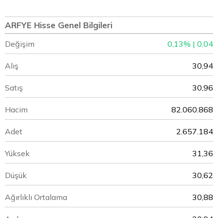
ARFYE Hisse Genel Bilgileri
Değişim
0,13% | 0,04
Alış
30,94
Satış
30,96
Hacim
82.060.868
Adet
2.657.184
Yüksek
31,36
Düşük
30,62
Ağırlıklı Ortalama
30,88