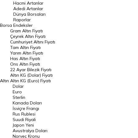
Hacmi Artanlar
Hacmi Artanlar
Adedi Artanlar
Geçmiş Kapanışlar
Dünya Borsaları
Raporlar
Dünya Borsaları
Borsa
Endeksler
Gram Altın Fiyatı
Raporlar
Çeyrek Altın Fiyatı
Endeksler
Cumhuriyet Altını Fiyatı
Tam Altın Fiyatı
Yarım Altın Fiyatı
DÖVİZ
Has Altın Fiyatı
Ons Altın Fiyatı
Döviz Kuru
22 Ayar Bilezik Fiyatı
Dolar Kuru
Altın KG (Dolar) Fiyatı
Altın
Altın KG (Euro) Fiyatı
Euro Kuru
Dolar
Euro
Pound Kuru
Sterlin
Kanada Doları
Frank Kuru
İsviçre Frangı
Riyal Kuru
Rus Rublesi
Suudi Riyali
Avustralya Doları
Japon Yeni
Avustralya Doları
Danimarka Kronu Kuru
Norveç Kronu