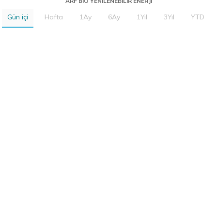
ARF BIO YENILENEBILIR ENERJI
Gün içi
Hafta
1Ay
6Ay
1Yıl
3Yıl
YTD