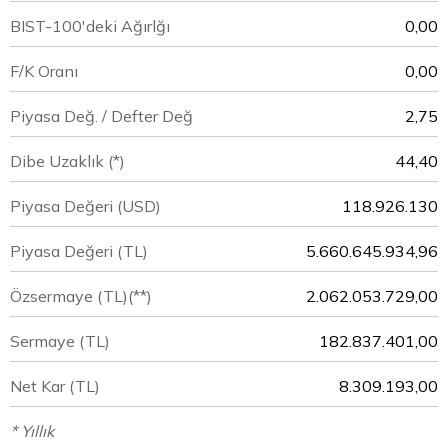
BIST-100'deki Ağırlğı
0,00
F/K Oranı
0,00
Piyasa Değ. / Defter Değ
2,75
Dibe Uzaklık (*)
44,40
Piyasa Değeri
(USD)
118.926.130
Piyasa Değeri
(TL)
5.660.645.934,96
Özsermaye
(TL)(**)
2.062.053.729,00
Sermaye
(TL)
182.837.401,00
Net Kar
(TL)
8.309.193,00
* Yıllık