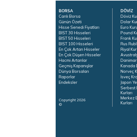
BORSA
DÖVİZ
Canlı Borsa
Döviz Ku
Günün Özeti
Dolar Ku
Hisse Senedi Fiyatları
Euro Kur
BIST 30 Hisseleri
Pound K
BIST 50 Hisseleri
Frank Ku
BIST 100 Hisseleri
Rus Rubl
En Çok Artan Hisseler
Riyal Kur
En Çok Düşen Hisseler
Avustral
Hacmi Artanlar
Danimar
Geçmiş Kapanışlar
Kanada D
Dünya Borsaları
Norveç K
Raporlar
İsveç Kr
Endeksler
Japon Ye
Serbest 
Kurları
Merkez 
Copyright 2026
Kurları
©