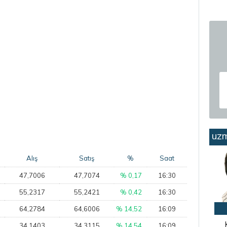
uzm
Alış
Satış
%
Saat
47,7006
47,7074
% 0,17
16:30
55,2317
55,2421
% 0,42
16:30
64,2784
64,6006
% 14,52
16:09
34,1403
34,3115
% 14,54
16:09