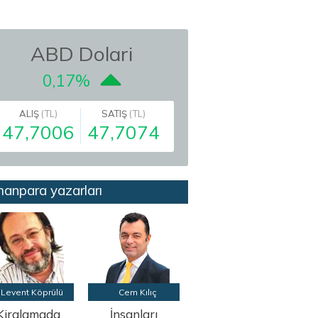
ABD Dolari
0,17%
ALIŞ
(TL)
SATIŞ
(TL)
47,7006
47,7074
anpara yazarları
Levent Köprülü
Cem Kılıç
Kiralamada
İnsanları