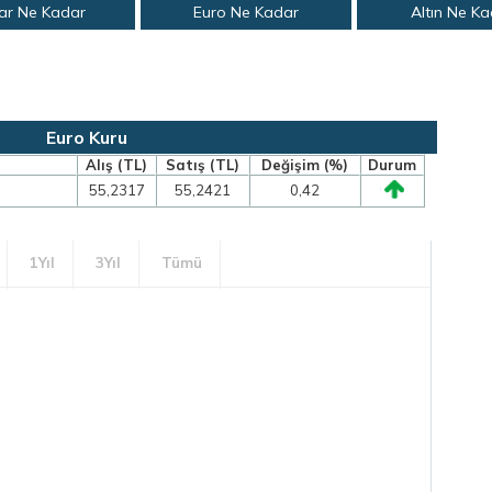
ar Ne Kadar
Euro Ne Kadar
Altın Ne K
Euro Kuru
Alış (TL)
Satış (TL)
Değişim (%)
Durum
55,2317
55,2421
0,42
1Yıl
3Yıl
Tümü