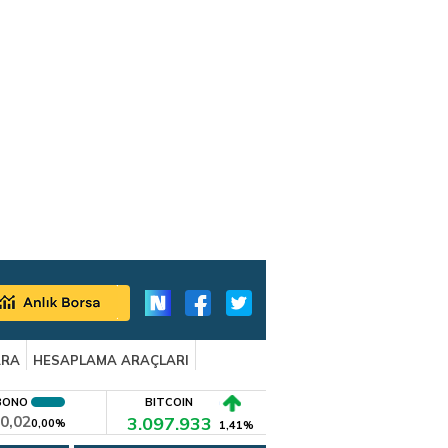
ARA
HESAPLAMA ARAÇLARI
BONO
BITCOIN
0,02
3.097.933
0,00%
1,41%