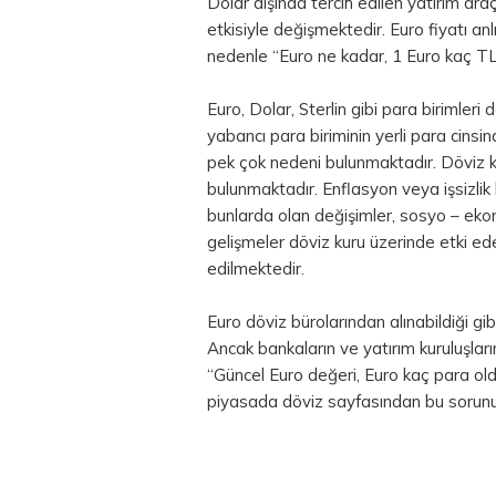
Dolar dışında tercih edilen yatırım araç
etkisiyle değişmektedir. Euro fiyatı anl
nedenle “Euro ne kadar, 1 Euro kaç TL
Euro, Dolar, Sterlin gibi para birimleri d
yabancı para biriminin yerli para cinsi
pek çok nedeni bulunmaktadır. Döviz ku
bulunmaktadır. Enflasyon veya işsizlik be
bunlarda olan değişimler, sosyo – ekono
gelişmeler döviz kuru üzerinde etki ed
edilmektedir.
Euro döviz bürolarından alınabildiği g
Ancak bankaların ve yatırım kuruluşlarını
“Güncel Euro değeri, Euro kaç para ol
piyasada döviz sayfasından bu sorunun 