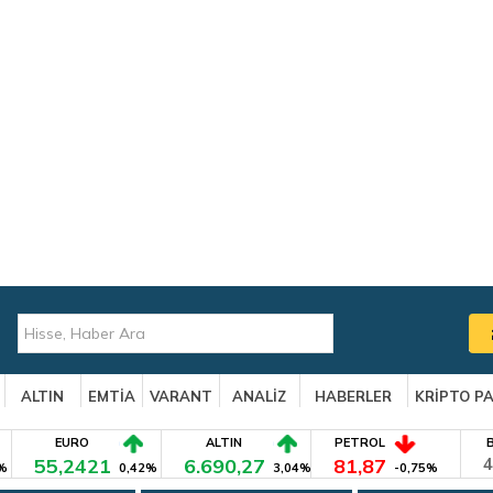
ALTIN
EMTİA
VARANT
ANALİZ
HABERLER
KRİPTO P
EURO
ALTIN
PETROL
55,2421
6.690,27
81,87
4
%
0,42%
3,04%
-0,75%