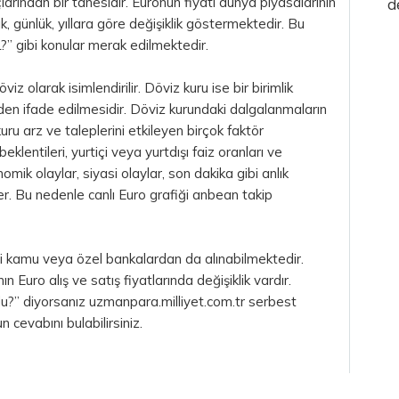
larından bir tanesidir. Euronun fiyatı dünya piyasalarının
d
ık, günlük, yıllara göre değişiklik göstermektedir. Bu
?” gibi konular merak edilmektedir.
öviz olarak isimlendirilir. Döviz kuru ise bir birimlik
nden ifade edilmesidir. Döviz kurundaki dalgalanmaların
ru arz ve taleplerini etkileyen birçok faktör
klentileri, yurtiçi veya yurtdışı faiz oranları ve
mik olaylar, siyasi olaylar, son dakika gibi anlık
er. Bu nedenle canlı Euro grafiği anbean takip
ibi kamu veya özel bankalardan da alınabilmektedir.
n Euro alış ve satış fiyatlarında değişiklik vardır.
du?” diyorsanız uzmanpara.milliyet.com.tr serbest
cevabını bulabilirsiniz.