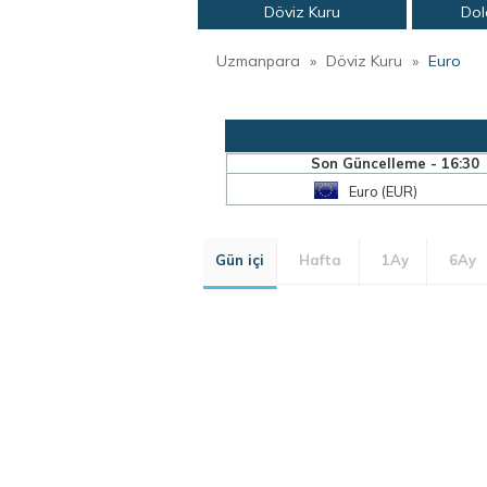
Döviz Kuru
Dol
Uzmanpara
»
Döviz Kuru
»
Euro
Son Güncelleme - 16:30
Euro (EUR)
Gün içi
Hafta
1Ay
6Ay