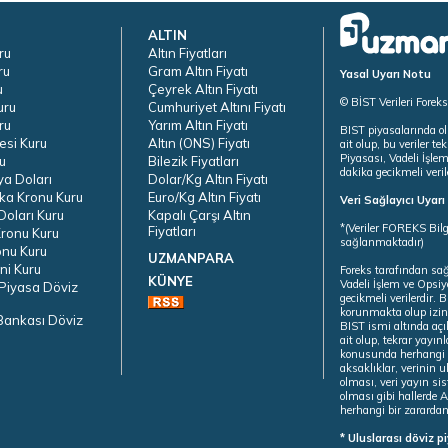
ALTIN
ru
Altın Fiyatları
ru
Gram Altın Fiyatı
Yasal Uyarı Notu
u
Çeyrek Altın Fiyatı
© BİST Verileri Forek
uru
Cumhuriyet Altını Fiyatı
ru
Yarım Altın Fiyatı
BIST piyasalarında ol
esi Kuru
Altın (ONS) Fiyatı
ait olup, bu veriler 
Piyasası, Vadeli İşle
u
Bilezik Fiyatları
dakika gecikmeli veril
ya Doları
Dolar/Kg Altın Fiyatı
ka Kronu Kuru
Euro/Kg Altın Fiyatı
Veri Sağlayıcı Uyar
oları Kuru
Kapalı Çarşı Altın
*(Veriler FOREKS Bilg
Fiyatları
ronu Kuru
sağlanmaktadır)
onu Kuru
UZMANPARA
ni Kuru
Foreks tarafından sa
KÜNYE
Vadeli İşlem ve Opsiy
Piyasa Döviz
gecikmeli verilerdir.
korunmakta olup izins
Bankası Döviz
BIST ismi altında açı
ait olup, tekrar yayı
konusunda herhangi b
aksaklıklar, verinin 
olması, veri yayın si
olması gibi hallerde Al
herhangi bir zarardan
* Uluslarası döviz p