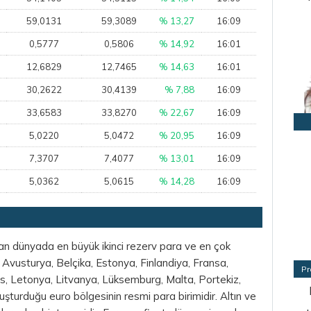
59,0131
59,3089
% 13,27
16:09
0,5777
0,5806
% 14,92
16:01
12,6829
12,7465
% 14,63
16:01
30,2622
30,4139
% 7,88
16:09
33,6583
33,8270
% 22,67
16:09
5,0220
5,0472
% 20,95
16:09
7,3707
7,4077
% 13,01
16:09
5,0362
5,0615
% 14,28
16:09
an dünyada en büyük ikinci rezerv para ve en çok
a, Avusturya, Belçika, Estonya, Finlandiya, Fransa,
Pr
rıs, Letonya, Litvanya, Lüksemburg, Malta, Portekiz,
uşturduğu euro bölgesinin resmi para birimidir. Altın ve