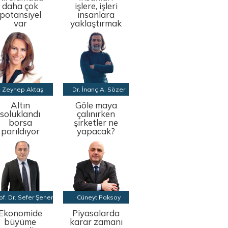
daha çok
işlere, işleri
potansiyel
insanlara
var
yaklaştırmak
Zeynep Aktaş
Dr. İnanç A. Sözer
Altın
Göle maya
soluklandı
çalınırken
borsa
şirketler ne
parıldıyor
yapacak?
of. Dr. Sefer Şener
Cüneyt Paksoy
Ekonomide
Piyasalarda
büyüme
karar zamanı