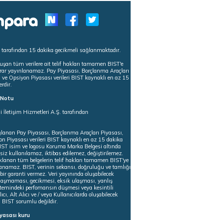
s tarafından 15 dakika gecikmeli sağlanmaktadır.
uşan tüm verilere ait telif hakları tamamen BIST'e
tekrar yayınlanamaz. Pay Piyasası, Borçlanma Araçları
m ve Opsiyon Piyasası verileri BIST kaynaklı en az 15
erdir.
ı Notu
i İletişim Hizmetleri A.Ş. tarafından
ğlanan Pay Piyasası, Borçlanma Araçları Piyasası,
on Piyasası verileri BIST kaynaklı en az 15 dakika
 BIST isim ve logosu Koruma Marka Belgesi altında
iz kullanılamaz, iktibas edilemez, değiştirilemez.
klanan tüm belgelerin telif hakları tamamen BIST'ye
nlanamaz. BIST, verinin sekansı, doğruluğu ve tamlığı
ir garanti vermez. Veri yayınında oluşabilecek
ulaşmaması, gecikmesi, eksik ulaşması, yanlış
stemindeki perfomansın düşmesi veya kesintili
ıcı, Alt Alıcı ve / veya Kullanıcılarda oluşabilecek
 BIST sorumlu değildir.
iyasası kuru