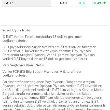
CATES
49,38
0,02
0,04%
Yasal Uyarı Notu
© BİST Verileri Foreks tarafından 15 dakika gecikmeli
sağlanmaktadır.
BIST piyasalarında oluşan tüm verilere ait telif hakları tamamen
BIST'e ait olup, bu veriler tekrar yayınlanamaz. Pay Piyasası,
Borçlanma Araçları Piyasası, Vadeli İşlem ve Opsiyon Piyasası
verileri BIST kaynaklı en az 15 dakika gecikmeli verilerdir.
Veri Sağlayıcı Uyarı Notu
Veriler FOREKS Bilgi İletişim Hizmetleri A.Ş. tarafından
sağlanmaktadır.
Foreks tarafından sağlanan Pay Piyasası, Borçlanma Araçları
Piyasası, Vadeli İşlem ve Opsiyon Piyasası verileri BIST kaynaklı en
az 15 dakika gecikmeli verilerdir. BIST isim ve logosu Koruma Marka
Belgesi altında korunmakta olup izinsiz kullanılamaz, iktibas
edilemez, değiştirilemez. BIST ismi altında açıklanan tüm belgelerin
telif hakları tamamen BIST'ye ait olup, tekrar yayınlanamaz. BIST,
verinin sekansı, doğruluğu ve tamlığı konusunda herhangi bir garanti
vermez. Veri yayınında oluşabilecek aksaklıklar, verinin ulaşmaması,