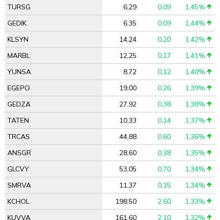
TURSG
6,29
0,09
1,45%
GEDIK
6,35
0,09
1,44%
KLSYN
14,24
0,20
1,42%
MARBL
12,25
0,17
1,41%
YUNSA
8,72
0,12
1,40%
EGEPO
19,00
0,26
1,39%
GEDZA
27,92
0,38
1,38%
TATEN
10,33
0,14
1,37%
TRCAS
44,88
0,60
1,36%
ANSGR
28,60
0,38
1,35%
GLCVY
53,05
0,70
1,34%
SMRVA
11,37
0,15
1,34%
KCHOL
198,50
2,60
1,33%
KUVVA
161,60
2,10
1,32%