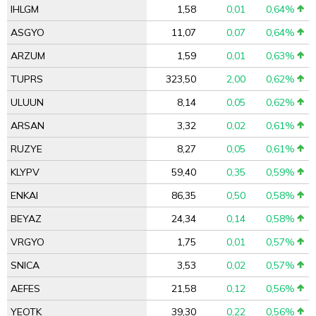
IHLGM
1,58
0,01
0,64%
ASGYO
11,07
0,07
0,64%
ARZUM
1,59
0,01
0,63%
TUPRS
323,50
2,00
0,62%
ULUUN
8,14
0,05
0,62%
ARSAN
3,32
0,02
0,61%
RUZYE
8,27
0,05
0,61%
KLYPV
59,40
0,35
0,59%
ENKAI
86,35
0,50
0,58%
BEYAZ
24,34
0,14
0,58%
VRGYO
1,75
0,01
0,57%
SNICA
3,53
0,02
0,57%
AEFES
21,58
0,12
0,56%
YEOTK
39,30
0,22
0,56%