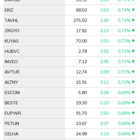
EKIZ
68,50
0,50
0,74%
TAVHL
275,50
2,00
0,73%
ZRGYO
17,82
0,13
0,73%
KUYAS
70,00
0,50
0,72%
HUBVC
2,78
0,02
0,72%
INVEO
7,12
0,05
0,71%
AVTUR
12,74
0,09
0,71%
ALTNY
15,91
0,11
0,70%
ESCOM
5,80
0,04
0,69%
BESTE
29,30
0,20
0,69%
EUPWR
91,70
0,60
0,66%
PETUN
10,67
0,07
0,66%
CELHA
24,98
0,16
0,64%