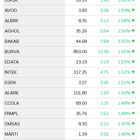
LUKSK
89,10
1,40
1,60%
AVOD
3,83
0,06
1,59%
ALBRK
8,35
0,13
1,58%
AGHOL
35,26
0,54
1,56%
BAKAB
44,68
0,68
1,55%
BURVA
850,00
13,00
1,55%
EDATA
19,19
0,29
1,53%
INTEK
317,25
4,75
1,52%
ESEN
3,37
0,05
1,51%
ALARK
101,80
1,50
1,50%
CCOLA
89,00
1,30
1,48%
FRMPL
35,76
0,52
1,48%
DMSAS
8,30
0,12
1,47%
MARTI
1,39
0,02
1,46%