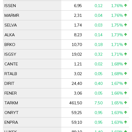
ISSEN
6,95
0,12
1,76%
MARMR
2,31
0,04
1,76%
SELVA
1,74
0,03
1,75%
ALKA
8,23
0,14
1,73%
BRKO
10,70
0,18
1,71%
ISGSY
19,02
0,32
1,71%
CANTE
1,21
0,02
1,68%
RTALB
3,02
0,05
1,68%
DIRIT
24,40
0,40
1,67%
FENER
3,06
0,05
1,66%
TARKM
461,50
7,50
1,65%
ONRYT
59,25
0,95
1,63%
ENPRA
59,10
0,95
1,63%