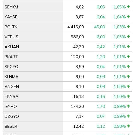
SEYKM
4,82
0,05
1,05%
KAYSE
3,87
0,04
1,04%
POLTK
4.415,00
45,00
1,03%
VERUS
586,00
6,00
1,03%
AKHAN
42,20
0,42
1,01%
PKART
120,00
1,20
1,01%
SEGYO
3,99
0,04
1,01%
KLNMA
9,00
0,09
1,01%
ANGEN
9,10
0,09
1,00%
TKNSA
16,13
0,16
1,00%
IEYHO
174,20
1,70
0,99%
DZGYO
7,17
0,07
0,99%
BESLR
12,42
0,12
0,98%