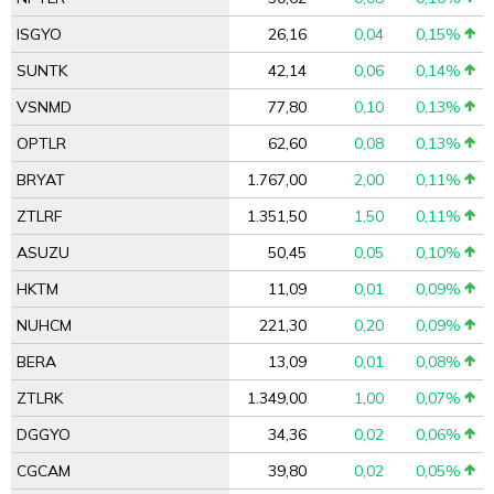
ISGYO
26,16
0,04
0,15%
SUNTK
42,14
0,06
0,14%
VSNMD
77,80
0,10
0,13%
OPTLR
62,60
0,08
0,13%
BRYAT
1.767,00
2,00
0,11%
ZTLRF
1.351,50
1,50
0,11%
ASUZU
50,45
0,05
0,10%
HKTM
11,09
0,01
0,09%
NUHCM
221,30
0,20
0,09%
BERA
13,09
0,01
0,08%
ZTLRK
1.349,00
1,00
0,07%
DGGYO
34,36
0,02
0,06%
CGCAM
39,80
0,02
0,05%