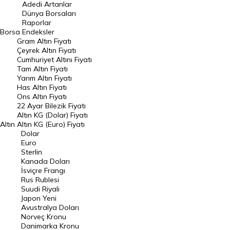
Adedi Artanlar
Geçmiş Kapanışlar
Dünya Borsaları
Raporlar
Dünya Borsaları
Borsa
Endeksler
Gram Altın Fiyatı
Raporlar
Çeyrek Altın Fiyatı
Endeksler
Cumhuriyet Altını Fiyatı
Tam Altın Fiyatı
Yarım Altın Fiyatı
DÖVİZ
Has Altın Fiyatı
Ons Altın Fiyatı
Döviz Kuru
22 Ayar Bilezik Fiyatı
Dolar Kuru
Altın KG (Dolar) Fiyatı
Altın
Altın KG (Euro) Fiyatı
Euro Kuru
Dolar
Euro
Pound Kuru
Sterlin
Kanada Doları
Frank Kuru
İsviçre Frangı
Riyal Kuru
Rus Rublesi
Suudi Riyali
Avustralya Doları
Japon Yeni
Avustralya Doları
Danimarka Kronu Kuru
Norveç Kronu
Danimarka Kronu
Kanada Doları Kuru