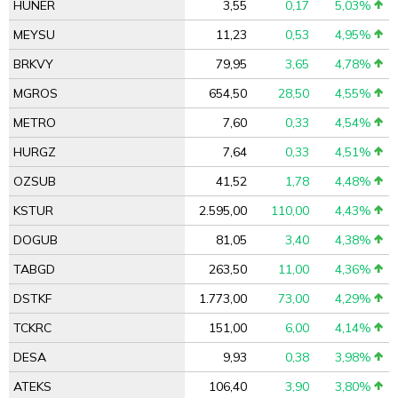
HUNER
3,55
0,17
5,03%
MEYSU
11,23
0,53
4,95%
BRKVY
79,95
3,65
4,78%
MGROS
654,50
28,50
4,55%
METRO
7,60
0,33
4,54%
HURGZ
7,64
0,33
4,51%
OZSUB
41,52
1,78
4,48%
KSTUR
2.595,00
110,00
4,43%
DOGUB
81,05
3,40
4,38%
TABGD
263,50
11,00
4,36%
DSTKF
1.773,00
73,00
4,29%
TCKRC
151,00
6,00
4,14%
DESA
9,93
0,38
3,98%
ATEKS
106,40
3,90
3,80%