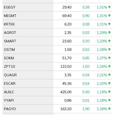
EGEGY
29,40
0,38
1,31%
MEGMT
69,40
0,90
1,31%
KRTEK
6,20
0,08
1,31%
AGROT
2,35
0,03
1,29%
SMART
23,60
0,30
1,29%
OSTIM
1,58
0,02
1,28%
SOKM
51,70
0,65
1,27%
ZPT10
122,50
1,50
1,24%
QUAGR
3,35
0,04
1,21%
ESCAR
45,36
0,54
1,20%
ALKLC
425,00
5,00
1,19%
YYAPI
0,86
0,01
1,18%
PAGYO
163,20
1,90
1,18%