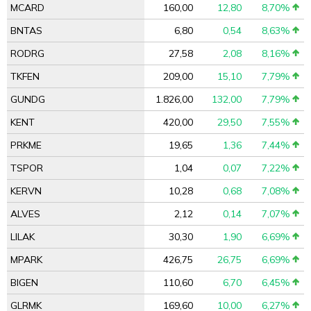
MCARD
160,00
12,80
8,70%
BNTAS
6,80
0,54
8,63%
RODRG
27,58
2,08
8,16%
TKFEN
209,00
15,10
7,79%
GUNDG
1.826,00
132,00
7,79%
KENT
420,00
29,50
7,55%
PRKME
19,65
1,36
7,44%
TSPOR
1,04
0,07
7,22%
KERVN
10,28
0,68
7,08%
ALVES
2,12
0,14
7,07%
LILAK
30,30
1,90
6,69%
MPARK
426,75
26,75
6,69%
BIGEN
110,60
6,70
6,45%
GLRMK
169,60
10,00
6,27%