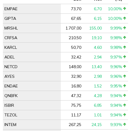
EMPAE
73,70
6,70
10,00%
GIPTA
67,65
6,15
10,00%
MRSHL
1.707,00
155,00
9,99%
CRFSA
210,50
19,10
9,98%
KARCL
50,70
4,60
9,98%
ADEL
32,42
2,94
9,97%
NETCD
148,00
13,40
9,96%
AYES
32,90
2,98
9,96%
ENDAE
16,80
1,52
9,95%
QNBFK
47,32
4,28
9,94%
ISBIR
75,75
6,85
9,94%
TEZOL
11,17
1,01
9,94%
INTEM
267,25
24,15
9,93%