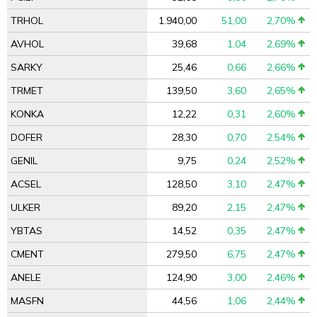
TRHOL
1.940,00
51,00
2,70%
AVHOL
39,68
1,04
2,69%
SARKY
25,46
0,66
2,66%
TRMET
139,50
3,60
2,65%
KONKA
12,22
0,31
2,60%
DOFER
28,30
0,70
2,54%
GENIL
9,75
0,24
2,52%
ACSEL
128,50
3,10
2,47%
ULKER
89,20
2,15
2,47%
YBTAS
14,52
0,35
2,47%
CMENT
279,50
6,75
2,47%
ANELE
124,90
3,00
2,46%
MASFN
44,56
1,06
2,44%