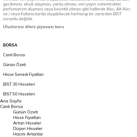
gecikmesi, eksik ulaşması, yanlış olması, veri yayın sistemindeki
perfomansın düşmesi veya kesintili olması gibi hallerde Alıcı, Alt Alıcı
ve / veya Kullanıcılarda oluşabilecek herhangi bir zarardan BIST
sorumlu değildir.
Uluslarası döviz piyasası kuru
BORSA
Canlı Borsa
Günün Özeti
Hisse Senedi Fiyatları
BIST 30 Hisseleri
BIST 50 Hisseleri
Ana Sayfa
BIST 100 Hisseleri
Canlı Borsa
Günün Özeti
En Çok Artan Hisseler
Hisse Fiyatları
Artan Hisseler
En Çok Düşen Hisseler
Düşen Hisseler
Hacmi Artanlar
Hacmi Artanlar