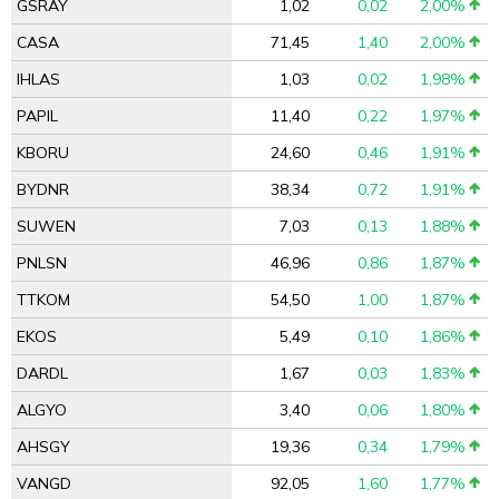
GSRAY
1,02
0,02
2,00%
CASA
71,45
1,40
2,00%
IHLAS
1,03
0,02
1,98%
PAPIL
11,40
0,22
1,97%
KBORU
24,60
0,46
1,91%
BYDNR
38,34
0,72
1,91%
SUWEN
7,03
0,13
1,88%
PNLSN
46,96
0,86
1,87%
TTKOM
54,50
1,00
1,87%
EKOS
5,49
0,10
1,86%
DARDL
1,67
0,03
1,83%
ALGYO
3,40
0,06
1,80%
AHSGY
19,36
0,34
1,79%
VANGD
92,05
1,60
1,77%