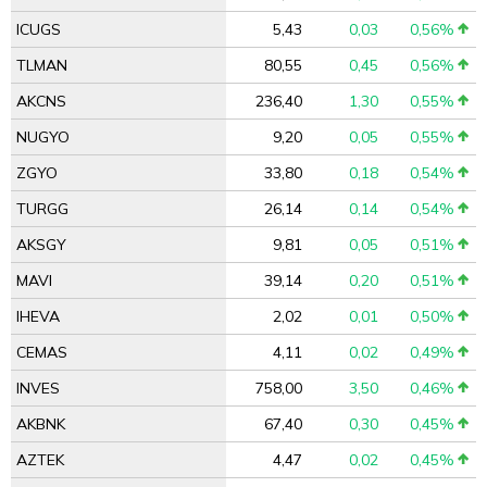
ICUGS
5,43
0,03
0,56%
TLMAN
80,55
0,45
0,56%
AKCNS
236,40
1,30
0,55%
NUGYO
9,20
0,05
0,55%
ZGYO
33,80
0,18
0,54%
TURGG
26,14
0,14
0,54%
AKSGY
9,81
0,05
0,51%
MAVI
39,14
0,20
0,51%
IHEVA
2,02
0,01
0,50%
CEMAS
4,11
0,02
0,49%
INVES
758,00
3,50
0,46%
AKBNK
67,40
0,30
0,45%
AZTEK
4,47
0,02
0,45%