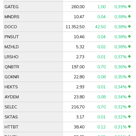
GATEG
260,00
1,00
0,39%
MNDRS
10,47
0,04
0,38%
DOCO
11.352,50
42,50
0,38%
PNSUT
10,46
0,04
0,38%
MZHLD
5,32
0,02
0,38%
LRSHO
2,73
0,01
0,37%
QNBTR
197,00
0,70
0,36%
GOKNR
22,80
0,08
0,35%
HEKTS
2,93
0,01
0,34%
AYDEM
23,80
0,08
0,34%
SELEC
216,70
0,70
0,32%
SKTAS
3,17
0,01
0,32%
HTTBT
38,40
0,12
0,31%