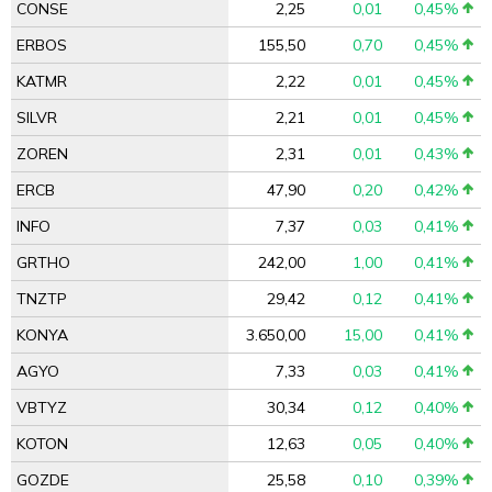
CONSE
2,25
0,01
0,45%
ERBOS
155,50
0,70
0,45%
KATMR
2,22
0,01
0,45%
SILVR
2,21
0,01
0,45%
ZOREN
2,31
0,01
0,43%
ERCB
47,90
0,20
0,42%
INFO
7,37
0,03
0,41%
GRTHO
242,00
1,00
0,41%
TNZTP
29,42
0,12
0,41%
KONYA
3.650,00
15,00
0,41%
AGYO
7,33
0,03
0,41%
VBTYZ
30,34
0,12
0,40%
KOTON
12,63
0,05
0,40%
GOZDE
25,58
0,10
0,39%