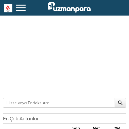
En Çok Artanlar
Son
Net
(%)