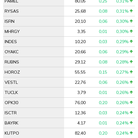
PAMEL
80,05
0,25
0,31%
RYSAS
25,68
0,08
0,31%
ISFIN
20,10
0,06
0,30%
MHRGY
3,35
0,01
0,30%
INDES
10,20
0,03
0,29%
OYAKC
20,66
0,06
0,29%
RUBNS
29,12
0,08
0,28%
HOROZ
55,55
0,15
0,27%
VESTL
22,76
0,06
0,26%
TUCLK
3,79
0,01
0,26%
OPK30
76,00
0,20
0,26%
ISCTR
12,36
0,03
0,24%
BAYRK
4,17
0,01
0,24%
KUTPO
82,40
0,20
0,24%