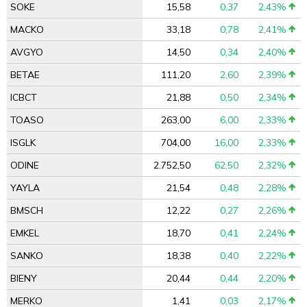
SOKE
15,58
0,37
2,43%
MACKO
33,18
0,78
2,41%
AVGYO
14,50
0,34
2,40%
BETAE
111,20
2,60
2,39%
ICBCT
21,88
0,50
2,34%
TOASO
263,00
6,00
2,33%
ISGLK
704,00
16,00
2,33%
ODINE
2.752,50
62,50
2,32%
YAYLA
21,54
0,48
2,28%
BMSCH
12,22
0,27
2,26%
EMKEL
18,70
0,41
2,24%
SANKO
18,38
0,40
2,22%
BIENY
20,44
0,44
2,20%
MERKO
1,41
0,03
2,17%