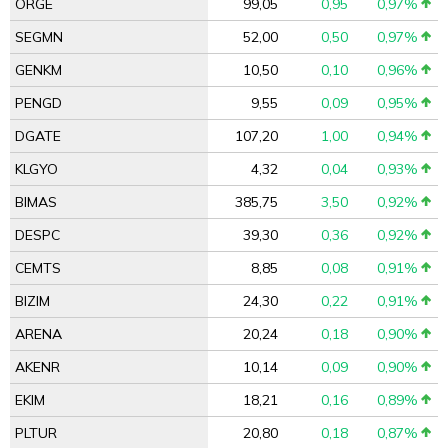
ORGE
99,05
0,95
0,97%
SEGMN
52,00
0,50
0,97%
GENKM
10,50
0,10
0,96%
PENGD
9,55
0,09
0,95%
DGATE
107,20
1,00
0,94%
KLGYO
4,32
0,04
0,93%
BIMAS
385,75
3,50
0,92%
DESPC
39,30
0,36
0,92%
CEMTS
8,85
0,08
0,91%
BIZIM
24,30
0,22
0,91%
ARENA
20,24
0,18
0,90%
AKENR
10,14
0,09
0,90%
EKIM
18,21
0,16
0,89%
PLTUR
20,80
0,18
0,87%