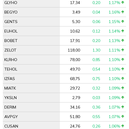
GLYHO
17,34
0,20
1,17%
BEGYO
3,49
0,04
1,16%
GENTS
5,30
0,06
1,15%
EUHOL
10,62
0,12
1,14%
BOBET
17,91
0,20
1,13%
ZELOT
118,00
1,30
1,11%
KLRHO
78,00
0,85
1,10%
TEHOL
49,70
0,54
1,10%
IZFAS
68,75
0,75
1,10%
MIATK
29,72
0,32
1,09%
YKSLN
2,79
0,03
1,09%
DERIM
34,16
0,36
1,07%
AVPGY
51,80
0,55
1,07%
CUSAN
24,76
0,26
1,06%