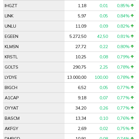
IHGZT
1,18
0,01
0,85%
LINK
5,97
0,05
0,84%
UNLU
11,09
0,09
0,82%
EGEEN
5.272,50
42,50
0,81%
KLMSN
27,72
0,22
0,80%
KRSTL
10,25
0,08
0,79%
GOLTS
290,75
2,25
0,78%
LYDYE
13.000,00
100,00
0,78%
BIGCH
6,52
0,05
0,77%
A1CAP
9,18
0,07
0,77%
OYYAT
34,20
0,26
0,77%
BASCM
13,34
0,10
0,76%
AKFGY
2,69
0,02
0,75%
DMRGD
10,91
0,08
0,74%