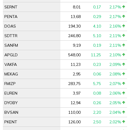
SERNT
8,01
0,17
2,17%
PENTA
13,68
0,29
2,17%
DOAS
194,30
4,10
2,16%
SDTTR
246,80
5,10
2,11%
SANFM
9,19
0,19
2,11%
APGLD
548,00
11,25
2,10%
VAKFA
11,23
0,23
2,09%
MEKAG
2,95
0,06
2,08%
FMIZP
283,75
5,75
2,07%
EUREN
3,97
0,08
2,06%
DYOBY
12,94
0,26
2,05%
BVSAN
110,00
2,20
2,04%
PKENT
126,00
2,50
2,02%