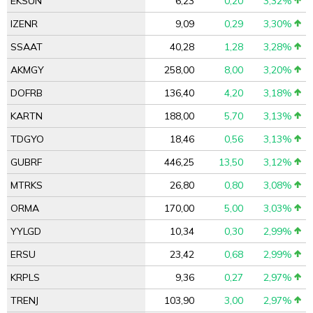
EKSUN
6,23
0,20
3,32%
IZENR
9,09
0,29
3,30%
SSAAT
40,28
1,28
3,28%
AKMGY
258,00
8,00
3,20%
DOFRB
136,40
4,20
3,18%
KARTN
188,00
5,70
3,13%
TDGYO
18,46
0,56
3,13%
GUBRF
446,25
13,50
3,12%
MTRKS
26,80
0,80
3,08%
ORMA
170,00
5,00
3,03%
YYLGD
10,34
0,30
2,99%
ERSU
23,42
0,68
2,99%
KRPLS
9,36
0,27
2,97%
TRENJ
103,90
3,00
2,97%