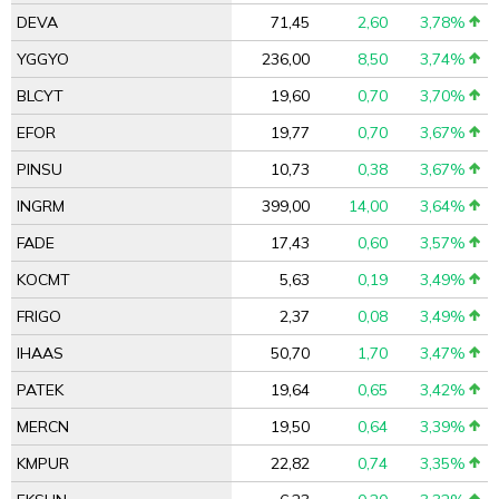
DEVA
71,45
2,60
3,78%
YGGYO
236,00
8,50
3,74%
BLCYT
19,60
0,70
3,70%
EFOR
19,77
0,70
3,67%
PINSU
10,73
0,38
3,67%
INGRM
399,00
14,00
3,64%
FADE
17,43
0,60
3,57%
KOCMT
5,63
0,19
3,49%
FRIGO
2,37
0,08
3,49%
IHAAS
50,70
1,70
3,47%
PATEK
19,64
0,65
3,42%
MERCN
19,50
0,64
3,39%
KMPUR
22,82
0,74
3,35%