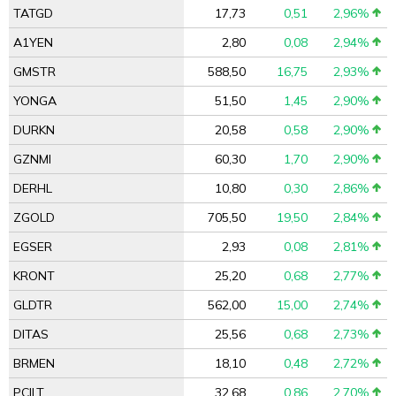
TATGD
17,73
0,51
2,96%
A1YEN
2,80
0,08
2,94%
GMSTR
588,50
16,75
2,93%
YONGA
51,50
1,45
2,90%
DURKN
20,58
0,58
2,90%
GZNMI
60,30
1,70
2,90%
DERHL
10,80
0,30
2,86%
ZGOLD
705,50
19,50
2,84%
EGSER
2,93
0,08
2,81%
KRONT
25,20
0,68
2,77%
GLDTR
562,00
15,00
2,74%
DITAS
25,56
0,68
2,73%
BRMEN
18,10
0,48
2,72%
PCILT
32,68
0,86
2,70%