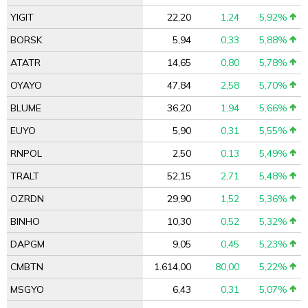
YIGIT
22,20
1,24
5,92%
BORSK
5,94
0,33
5,88%
ATATR
14,65
0,80
5,78%
OYAYO
47,84
2,58
5,70%
BLUME
36,20
1,94
5,66%
EUYO
5,90
0,31
5,55%
RNPOL
2,50
0,13
5,49%
TRALT
52,15
2,71
5,48%
OZRDN
29,90
1,52
5,36%
BINHO
10,30
0,52
5,32%
DAPGM
9,05
0,45
5,23%
CMBTN
1.614,00
80,00
5,22%
MSGYO
6,43
0,31
5,07%