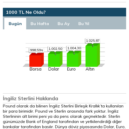
1000 TL Ne Oldu?
Bugün
Bu Hafta
Bu Ay
Bu Yıl
1.025,87
1.004,30
1.002,50
998,59
Borsa
Dolar
Euro
Altın
İngiliz Sterlini Hakkında
Pound olarak da bilinen İngiliz Sterlini Birleşik Krallık’ta kullanılan
bir para birimidir. Pound ve Sterlin arasında fark yoktur. İngiliz
Sterlininin alt birimi peni ya da pens olarak geçmektedir. Sterlin
günümüzde Bank of England tarafından ve yetkilendirdiği diğer
bankalar tarafından basılır. Dünya döviz piyasasında Dolar, Euro,