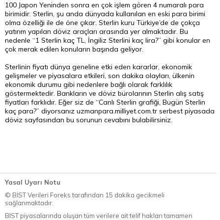
100 Japon Yeninden sonra en çok işlem gören 4 numaralı para
birimidir. Sterlin, şu anda dünyada kullanılan en eski para birimi
olma özelliği ile de öne çıkar. Sterlin kuru Türkiye’de de çokça
yatırım yapılan döviz araçları arasında yer almaktadır. Bu
nedenle “1 Sterlin kaç TL, İngiliz Sterlini kaç lira?” gibi konular en
çok merak edilen konuların başında geliyor.
Sterlinin fiyatı dünya geneline etki eden kararlar, ekonomik
gelişmeler ve piyasalara etkileri, son dakika olayları, ülkenin
ekonomik durumu gibi nedenlere bağlı olarak farklılık
göstermektedir. Bankların ve döviz bürolarının Sterlin alış satış
fiyatları farklıdır. Eğer siz de “Canlı Sterlin grafiği, Bugün Sterlin
kaç para?” diyorsanız uzmanpara.milliyet.com.tr serbest piyasada
döviz sayfasından bu sorunun cevabını bulabilirsiniz.
Yasal Uyarı Notu
© BİST Verileri Foreks tarafından 15 dakika gecikmeli
sağlanmaktadır.
BIST piyasalarında oluşan tüm verilere ait telif hakları tamamen