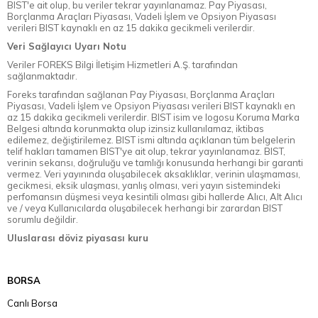
BIST'e ait olup, bu veriler tekrar yayınlanamaz. Pay Piyasası,
Borçlanma Araçları Piyasası, Vadeli İşlem ve Opsiyon Piyasası
verileri BIST kaynaklı en az 15 dakika gecikmeli verilerdir.
Veri Sağlayıcı Uyarı Notu
Veriler FOREKS Bilgi İletişim Hizmetleri A.Ş. tarafından
sağlanmaktadır.
Foreks tarafından sağlanan Pay Piyasası, Borçlanma Araçları
Piyasası, Vadeli İşlem ve Opsiyon Piyasası verileri BIST kaynaklı en
az 15 dakika gecikmeli verilerdir. BIST isim ve logosu Koruma Marka
Belgesi altında korunmakta olup izinsiz kullanılamaz, iktibas
edilemez, değiştirilemez. BIST ismi altında açıklanan tüm belgelerin
telif hakları tamamen BIST'ye ait olup, tekrar yayınlanamaz. BIST,
verinin sekansı, doğruluğu ve tamlığı konusunda herhangi bir garanti
vermez. Veri yayınında oluşabilecek aksaklıklar, verinin ulaşmaması,
gecikmesi, eksik ulaşması, yanlış olması, veri yayın sistemindeki
perfomansın düşmesi veya kesintili olması gibi hallerde Alıcı, Alt Alıcı
ve / veya Kullanıcılarda oluşabilecek herhangi bir zarardan BIST
sorumlu değildir.
Uluslarası döviz piyasası kuru
BORSA
Canlı Borsa