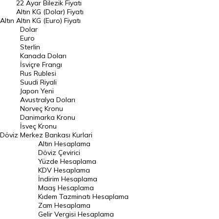
22 Ayar Bilezik Fiyatı
Dolar Kuru
Altın KG (Dolar) Fiyatı
Altın
Altın KG (Euro) Fiyatı
Euro Kuru
Dolar
Euro
Pound Kuru
Sterlin
Kanada Doları
Frank Kuru
İsviçre Frangı
Riyal Kuru
Rus Rublesi
Suudi Riyali
Avustralya Doları
Japon Yeni
Avustralya Doları
Danimarka Kronu Kuru
Norveç Kronu
Danimarka Kronu
Kanada Doları Kuru
İsveç Kronu
Döviz
Merkez Bankası Kurlari
Norveç Kronu Kuru
Altın Hesaplama
İsveç Kronu Kuru
Döviz Çevirici
Yüzde Hesaplama
Japon Yeni Kuru
KDV Hesaplama
İndirim Hesaplama
Serbest Piyasa Döviz Kurları
Maaş Hesaplama
Kıdem Tazminatı Hesaplama
Merkez Bankası Döviz Kurları
Zam Hesaplama
Gelir Vergisi Hesaplama
ALTIN