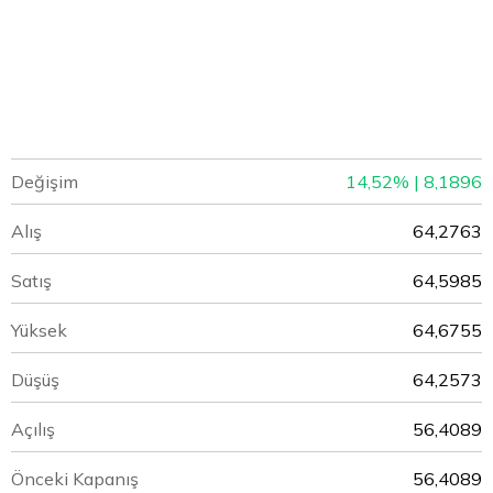
Değişim
14,52% | 8,1896
Alış
64,2763
Satış
64,5985
Yüksek
64,6755
Düşüş
64,2573
Açılış
56,4089
Önceki Kapanış
56,4089