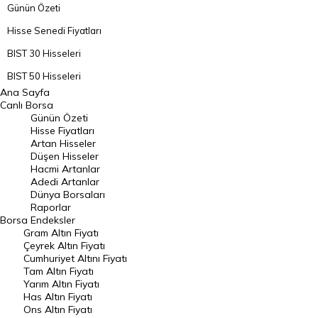
Günün Özeti
Hisse Senedi Fiyatları
BIST 30 Hisseleri
BIST 50 Hisseleri
Ana Sayfa
BIST 100 Hisseleri
Canlı Borsa
Günün Özeti
En Çok Artan Hisseler
Hisse Fiyatları
Artan Hisseler
En Çok Düşen Hisseler
Düşen Hisseler
Hacmi Artanlar
Hacmi Artanlar
Adedi Artanlar
Geçmiş Kapanışlar
Dünya Borsaları
Raporlar
Dünya Borsaları
Borsa
Endeksler
Gram Altın Fiyatı
Raporlar
Çeyrek Altın Fiyatı
Endeksler
Cumhuriyet Altını Fiyatı
Tam Altın Fiyatı
Yarım Altın Fiyatı
DÖVİZ
Has Altın Fiyatı
Ons Altın Fiyatı
Döviz Kuru