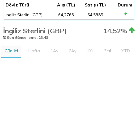
Döviz Türü
Alış (TL)
Satış (TL)
Durum
İngiliz Sterlini (GBP)
64,2763
64,5985
İngiliz Sterlini (GBP)
14,52%
Son Güncelleme: 23:43
Gün içi
Hafta
1Ay
6Ay
1Yıl
3Yıl
YTD