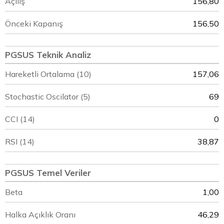
Açılış
156,80
Önceki Kapanış
156,50
PGSUS Teknik Analiz
Hareketli Ortalama (10)
157,06
Stochastic Oscilator (5)
69
CCI (14)
0
RSI (14)
38,87
PGSUS Temel Veriler
Beta
1,00
Halka Açıklık Oranı
46,29