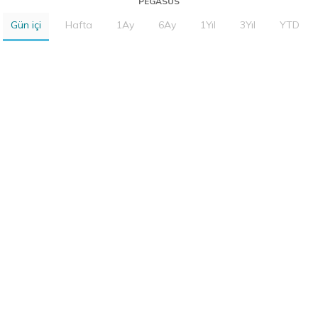
PEGASUS
Gün içi
Hafta
1Ay
6Ay
1Yıl
3Yıl
YTD