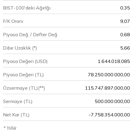
BIST-100'deki Ağırlğı
0,35
F/K Oranı
9,07
Piyasa Değ. / Defter Değ
0,68
Dibe Uzaklık (*)
5,66
Piyasa Değeri
(USD)
1.644.018.085
Piyasa Değeri
(TL)
78.250.000.000,00
Özsermaye
(TL)(**)
115.747.897.000,00
Sermaye
(TL)
500.000.000,00
Net Kar
(TL)
-7.758.354.000,00
* Yıllık