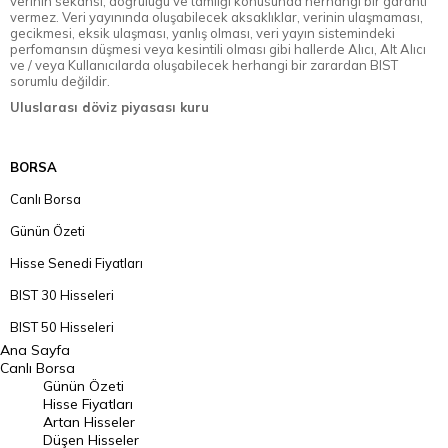
verinin sekansı, doğruluğu ve tamlığı konusunda herhangi bir garanti
vermez. Veri yayınında oluşabilecek aksaklıklar, verinin ulaşmaması,
gecikmesi, eksik ulaşması, yanlış olması, veri yayın sistemindeki
perfomansın düşmesi veya kesintili olması gibi hallerde Alıcı, Alt Alıcı
ve / veya Kullanıcılarda oluşabilecek herhangi bir zarardan BIST
sorumlu değildir.
Uluslarası döviz piyasası kuru
BORSA
Canlı Borsa
Günün Özeti
Hisse Senedi Fiyatları
BIST 30 Hisseleri
BIST 50 Hisseleri
Ana Sayfa
BIST 100 Hisseleri
Canlı Borsa
Günün Özeti
En Çok Artan Hisseler
Hisse Fiyatları
Artan Hisseler
En Çok Düşen Hisseler
Düşen Hisseler