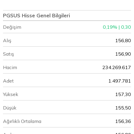
PGSUS Hisse Genel Bilgileri
Değişim
0,19% | 0,30
Alış
156,80
Satış
156,90
Hacim
234.269.617
Adet
1.497.781
Yüksek
157,30
Düşük
155,50
Ağırlıklı Ortalama
156,36