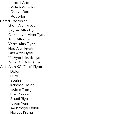
Hacmi Artanlar
Hacmi Artanlar
Adedi Artanlar
Geçmiş Kapanışlar
Dünya Borsaları
Raporlar
Dünya Borsaları
Borsa
Endeksler
Gram Altın Fiyatı
Raporlar
Çeyrek Altın Fiyatı
Endeksler
Cumhuriyet Altını Fiyatı
Tam Altın Fiyatı
Yarım Altın Fiyatı
DÖVİZ
Has Altın Fiyatı
Ons Altın Fiyatı
Döviz Kuru
22 Ayar Bilezik Fiyatı
Dolar Kuru
Altın KG (Dolar) Fiyatı
Altın
Altın KG (Euro) Fiyatı
Euro Kuru
Dolar
Euro
Pound Kuru
Sterlin
Kanada Doları
Frank Kuru
İsviçre Frangı
Riyal Kuru
Rus Rublesi
Suudi Riyali
Avustralya Doları
Japon Yeni
Avustralya Doları
Danimarka Kronu Kuru
Norveç Kronu