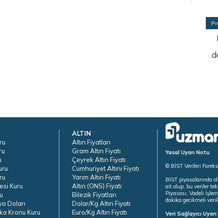
Pr
d
ALTIN
ru
Altın Fiyatları
ru
Gram Altın Fiyatı
Yasal Uyarı Notu
u
Çeyrek Altın Fiyatı
© BİST Verileri Forek
uru
Cumhuriyet Altını Fiyatı
ru
Yarım Altın Fiyatı
BIST piyasalarında ol
esi Kuru
Altın (ONS) Fiyatı
ait olup, bu veriler 
Piyasası, Vadeli İşle
u
Bilezik Fiyatları
dakika gecikmeli veril
ya Doları
Dolar/Kg Altın Fiyatı
ka Kronu Kuru
Euro/Kg Altın Fiyatı
Veri Sağlayıcı Uyar