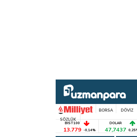
BORSA
DÖVİZ
SÖZLÜK
BIST100
DOLAR
13.779
47,7437
-0,14%
0,25