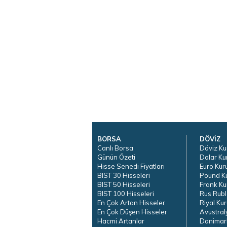
BORSA
DÖVİZ
Canlı Borsa
Döviz Ku
Günün Özeti
Dolar Ku
Hisse Senedi Fiyatları
Euro Kur
BIST 30 Hisseleri
Pound K
BIST 50 Hisseleri
Frank Ku
BIST 100 Hisseleri
Rus Rubl
En Çok Artan Hisseler
Riyal Kur
En Çok Düşen Hisseler
Avustral
Hacmi Artanlar
Danimar