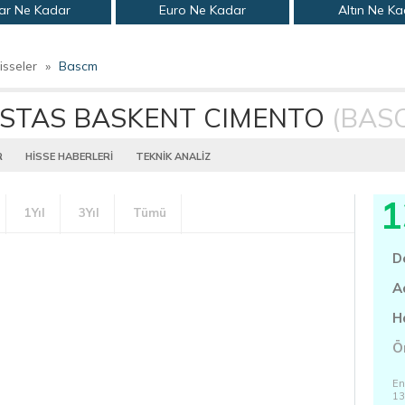
ar Ne Kadar
Euro Ne Kadar
Altın Ne K
isseler
»
Bascm
STAS BASKENT CIMENTO
(BAS
R
HİSSE HABERLERİ
TEKNİK ANALİZ
1
1Yıl
3Yıl
Tümü
D
A
H
Ö
En
13