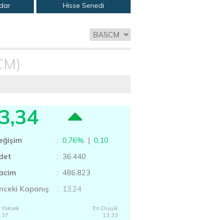
adar
Hisse Senedi
CM)
3,34
eğişim
:
0,76%
|
0,10
det
: 36.440
acim
: 486.823
nceki Kapanış
: 13,24
 Yüksek
En Düşük
,37
13,33