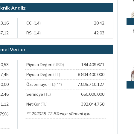
nik Analiz
13,16
20,42
CCI (14)
47,12
42,03
RSI (14)
el Veriler
-0,53
184.409.671
Piyasa Değeri
(USD)
7,45
8.804.400.000
Piyasa Değeri
(TL)
0,00
7.835.710.127
Özsermaye
(TL)(**)
22,46
660.000.000
Sermaye
(TL)
1,12
392.044.758
Net Kar
(TL)
** 202025-12 Bilanço dönemi için
,79%