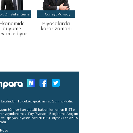
of. Dr. Sefer Şener
Cüneyt Paksoy
Ekonomide
Piyasalarda
büyüme
karar zamanı
evam ediyor
s tarafından 15 dakika gecikmeli sağlanmaktadır.
uşan tüm verilere ait telif hakları tamamen BIST'e
tekrar yayınlanamaz. Pay Piyasası, Borçlanma Araçları
m ve Opsiyon Piyasası verileri BIST kaynaklı en az 15
erdir.
ı Notu