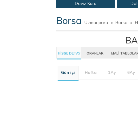
Döviz Kuru
Dol
Borsa
Uzmanpara
»
Borsa
»
H
BA
HİSSE DETAY
ORANLAR
MALİ TABLOLA
Gün içi
Hafta
1Ay
6Ay