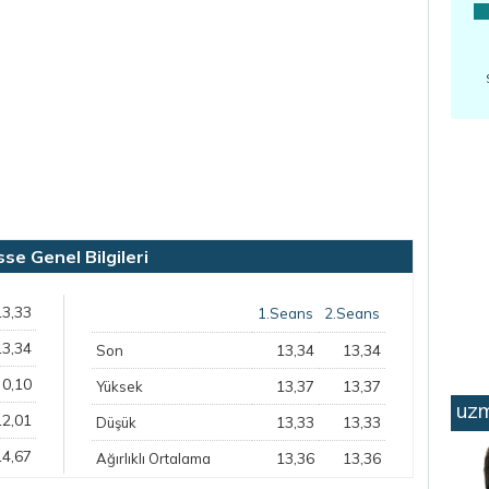
 Genel Bilgileri
13,33
1.Seans
2.Seans
13,34
13,34
13,34
Son
0,10
13,37
13,37
Yüksek
uzm
12,01
13,33
13,33
Düşük
14,67
13,36
13,36
Ağırlıklı Ortalama