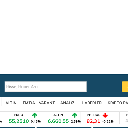
ALTIN
EMTİA
VARANT
ANALİZ
HABERLER
KRİPTO P
EURO
ALTIN
PETROL
55,2510
6.660,55
82,31
4
%
0,43%
2,59%
-0,22%