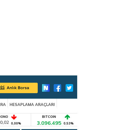
ARA
HESAPLAMA ARAÇLARI
BONO
BITCOIN
0,02
3.096.495
0,00%
0,53%