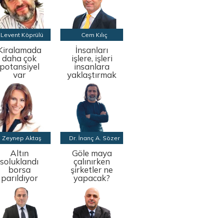
Levent Köprülü
Cem Kılıç
Kiralamada
İnsanları
daha çok
işlere, işleri
potansiyel
insanlara
var
yaklaştırmak
Zeynep Aktaş
Dr. İnanç A. Sözer
Altın
Göle maya
soluklandı
çalınırken
borsa
şirketler ne
parıldıyor
yapacak?