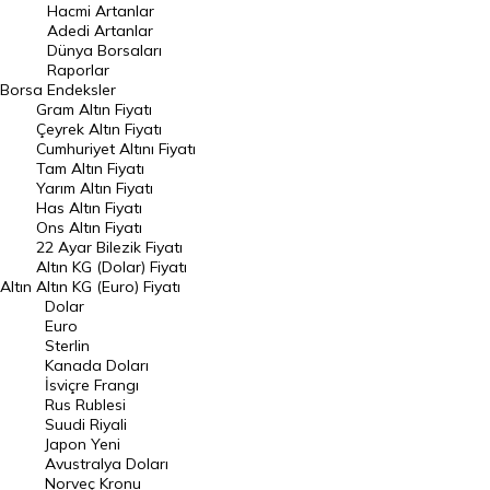
Hacmi Artanlar
Hacmi Artanlar
Adedi Artanlar
Geçmiş Kapanışlar
Dünya Borsaları
Raporlar
Dünya Borsaları
Borsa
Endeksler
Gram Altın Fiyatı
Raporlar
Çeyrek Altın Fiyatı
Endeksler
Cumhuriyet Altını Fiyatı
Tam Altın Fiyatı
Yarım Altın Fiyatı
DÖVİZ
Has Altın Fiyatı
Ons Altın Fiyatı
Döviz Kuru
22 Ayar Bilezik Fiyatı
Dolar Kuru
Altın KG (Dolar) Fiyatı
Altın
Altın KG (Euro) Fiyatı
Euro Kuru
Dolar
Euro
Pound Kuru
Sterlin
Kanada Doları
Frank Kuru
İsviçre Frangı
Riyal Kuru
Rus Rublesi
Suudi Riyali
Avustralya Doları
Japon Yeni
Avustralya Doları
Danimarka Kronu Kuru
Norveç Kronu