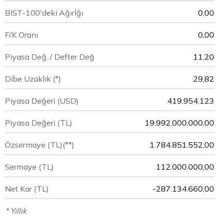
BIST-100'deki Ağırlğı
0,00
F/K Oranı
0,00
Piyasa Değ. / Defter Değ
11,20
Dibe Uzaklık (*)
29,82
Piyasa Değeri
(USD)
419.954.123
Piyasa Değeri
(TL)
19.992.000.000,00
Özsermaye
(TL)(**)
1.784.851.552,00
Sermaye
(TL)
112.000.000,00
Net Kar
(TL)
-287.134.660,00
* Yıllık