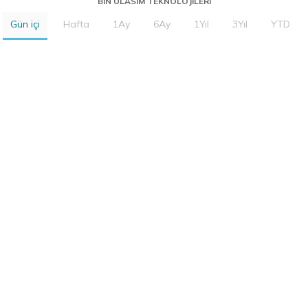
BIN ULASIM TEKNOLOJILERI
Gün içi
Hafta
1Ay
6Ay
1Yıl
3Yıl
YTD