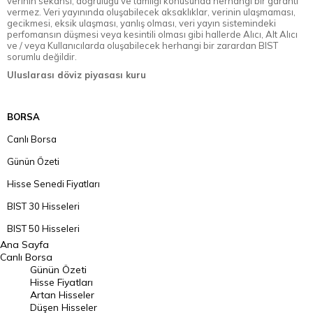
verinin sekansı, doğruluğu ve tamlığı konusunda herhangi bir garanti
vermez. Veri yayınında oluşabilecek aksaklıklar, verinin ulaşmaması,
gecikmesi, eksik ulaşması, yanlış olması, veri yayın sistemindeki
perfomansın düşmesi veya kesintili olması gibi hallerde Alıcı, Alt Alıcı
ve / veya Kullanıcılarda oluşabilecek herhangi bir zarardan BIST
sorumlu değildir.
Uluslarası döviz piyasası kuru
BORSA
Canlı Borsa
Günün Özeti
Hisse Senedi Fiyatları
BIST 30 Hisseleri
BIST 50 Hisseleri
Ana Sayfa
BIST 100 Hisseleri
Canlı Borsa
Günün Özeti
En Çok Artan Hisseler
Hisse Fiyatları
Artan Hisseler
En Çok Düşen Hisseler
Düşen Hisseler