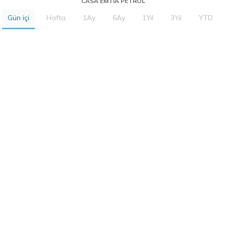
CASA EMTIA PETROL
Gün içi
Hafta
1Ay
6Ay
1Yıl
3Yıl
YTD