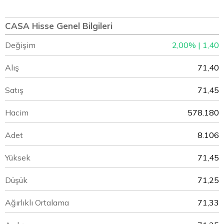
CASA Hisse Genel Bilgileri
Değişim
2,00% | 1,40
Alış
71,40
Satış
71,45
Hacim
578.180
Adet
8.106
Yüksek
71,45
Düşük
71,25
Ağırlıklı Ortalama
71,33