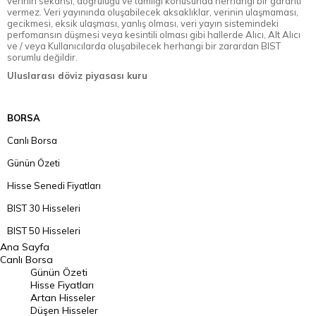
verinin sekansı, doğruluğu ve tamlığı konusunda herhangi bir garanti
vermez. Veri yayınında oluşabilecek aksaklıklar, verinin ulaşmaması,
gecikmesi, eksik ulaşması, yanlış olması, veri yayın sistemindeki
perfomansın düşmesi veya kesintili olması gibi hallerde Alıcı, Alt Alıcı
ve / veya Kullanıcılarda oluşabilecek herhangi bir zarardan BIST
sorumlu değildir.
Uluslarası döviz piyasası kuru
BORSA
Canlı Borsa
Günün Özeti
Hisse Senedi Fiyatları
BIST 30 Hisseleri
BIST 50 Hisseleri
Ana Sayfa
BIST 100 Hisseleri
Canlı Borsa
Günün Özeti
En Çok Artan Hisseler
Hisse Fiyatları
Artan Hisseler
En Çok Düşen Hisseler
Düşen Hisseler