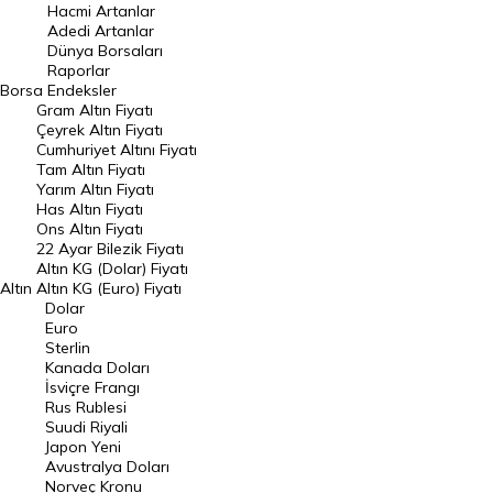
Hacmi Artanlar
Hacmi Artanlar
Adedi Artanlar
Geçmiş Kapanışlar
Dünya Borsaları
Raporlar
Dünya Borsaları
Borsa
Endeksler
Gram Altın Fiyatı
Raporlar
Çeyrek Altın Fiyatı
Endeksler
Cumhuriyet Altını Fiyatı
Tam Altın Fiyatı
Yarım Altın Fiyatı
DÖVİZ
Has Altın Fiyatı
Ons Altın Fiyatı
Döviz Kuru
22 Ayar Bilezik Fiyatı
Dolar Kuru
Altın KG (Dolar) Fiyatı
Altın
Altın KG (Euro) Fiyatı
Euro Kuru
Dolar
Euro
Pound Kuru
Sterlin
Kanada Doları
Frank Kuru
İsviçre Frangı
Riyal Kuru
Rus Rublesi
Suudi Riyali
Avustralya Doları
Japon Yeni
Avustralya Doları
Danimarka Kronu Kuru
Norveç Kronu