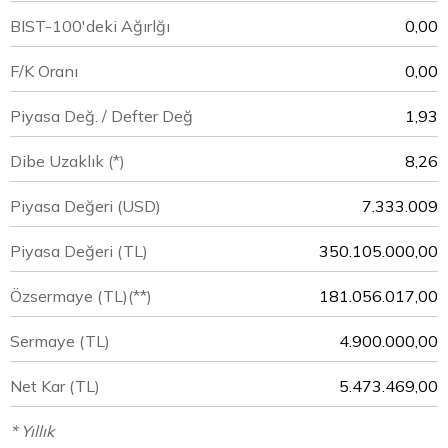
BIST-100'deki Ağırlğı
0,00
F/K Oranı
0,00
Piyasa Değ. / Defter Değ
1,93
Dibe Uzaklık (*)
8,26
Piyasa Değeri
(USD)
7.333.009
Piyasa Değeri
(TL)
350.105.000,00
Özsermaye
(TL)(**)
181.056.017,00
Sermaye
(TL)
4.900.000,00
Net Kar
(TL)
5.473.469,00
* Yıllık