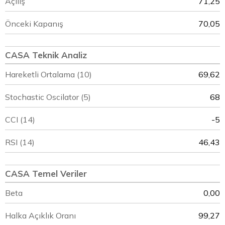
Açılış
71,25
Önceki Kapanış
70,05
CASA Teknik Analiz
Hareketli Ortalama (10)
69,62
Stochastic Oscilator (5)
68
CCI (14)
-5
RSI (14)
46,43
CASA Temel Veriler
Beta
0,00
Halka Açıklık Oranı
99,27