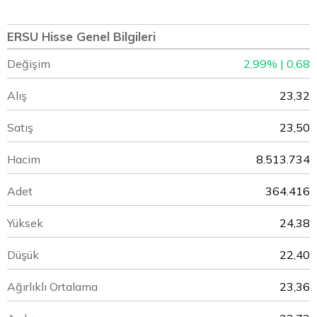
ERSU Hisse Genel Bilgileri
Değişim
2,99% | 0,68
Alış
23,32
Satış
23,50
Hacim
8.513.734
Adet
364.416
Yüksek
24,38
Düşük
22,40
Ağırlıklı Ortalama
23,36