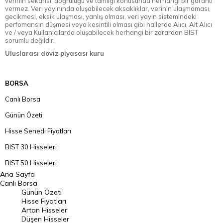
verinin sekansı, doğruluğu ve tamlığı konusunda herhangi bir garanti
vermez. Veri yayınında oluşabilecek aksaklıklar, verinin ulaşmaması,
gecikmesi, eksik ulaşması, yanlış olması, veri yayın sistemindeki
perfomansın düşmesi veya kesintili olması gibi hallerde Alıcı, Alt Alıcı
ve / veya Kullanıcılarda oluşabilecek herhangi bir zarardan BIST
sorumlu değildir.
Uluslarası döviz piyasası kuru
BORSA
Canlı Borsa
Günün Özeti
Hisse Senedi Fiyatları
BIST 30 Hisseleri
BIST 50 Hisseleri
Ana Sayfa
BIST 100 Hisseleri
Canlı Borsa
Günün Özeti
En Çok Artan Hisseler
Hisse Fiyatları
Artan Hisseler
En Çok Düşen Hisseler
Düşen Hisseler