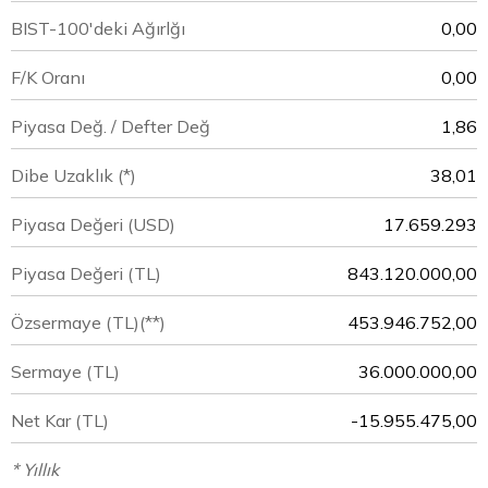
BIST-100'deki Ağırlğı
0,00
F/K Oranı
0,00
Piyasa Değ. / Defter Değ
1,86
Dibe Uzaklık (*)
38,01
Piyasa Değeri
(USD)
17.659.293
Piyasa Değeri
(TL)
843.120.000,00
Özsermaye
(TL)(**)
453.946.752,00
Sermaye
(TL)
36.000.000,00
Net Kar
(TL)
-15.955.475,00
* Yıllık