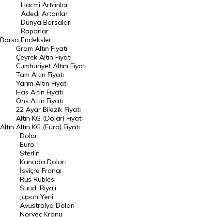
Hacmi Artanlar
Hacmi Artanlar
Adedi Artanlar
Geçmiş Kapanışlar
Dünya Borsaları
Raporlar
Dünya Borsaları
Borsa
Endeksler
Gram Altın Fiyatı
Raporlar
Çeyrek Altın Fiyatı
Endeksler
Cumhuriyet Altını Fiyatı
Tam Altın Fiyatı
Yarım Altın Fiyatı
DÖVİZ
Has Altın Fiyatı
Ons Altın Fiyatı
Döviz Kuru
22 Ayar Bilezik Fiyatı
Dolar Kuru
Altın KG (Dolar) Fiyatı
Altın
Altın KG (Euro) Fiyatı
Euro Kuru
Dolar
Euro
Pound Kuru
Sterlin
Kanada Doları
Frank Kuru
İsviçre Frangı
Riyal Kuru
Rus Rublesi
Suudi Riyali
Avustralya Doları
Japon Yeni
Avustralya Doları
Danimarka Kronu Kuru
Norveç Kronu