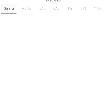
ERSU GIDA
Gün içi
Hafta
1Ay
6Ay
1Yıl
3Yıl
YTD