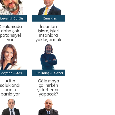
Levent Köprülü
Cem Kılıç
Kiralamada
İnsanları
daha çok
işlere, işleri
potansiyel
insanlara
var
yaklaştırmak
Zeynep Aktaş
Dr. İnanç A. Sözer
Altın
Göle maya
soluklandı
çalınırken
borsa
şirketler ne
parıldıyor
yapacak?