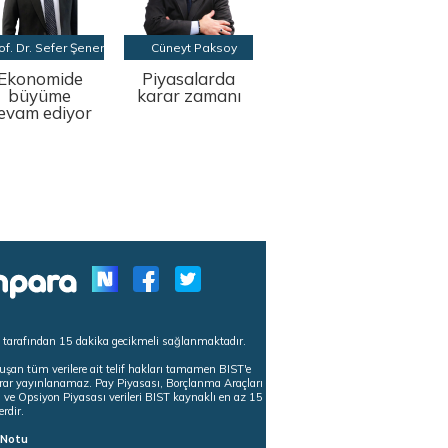
of. Dr. Sefer Şener
Cüneyt Paksoy
Ekonomide
Piyasalarda
büyüme
karar zamanı
evam ediyor
s tarafından 15 dakika gecikmeli sağlanmaktadır.
uşan tüm verilere ait telif hakları tamamen BIST'e
tekrar yayınlanamaz. Pay Piyasası, Borçlanma Araçları
m ve Opsiyon Piyasası verileri BIST kaynaklı en az 15
erdir.
ı Notu