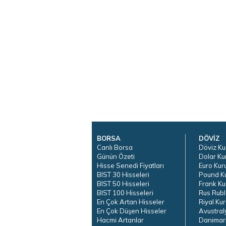
BORSA
DÖVİZ
Canlı Borsa
Döviz Ku
Günün Özeti
Dolar Ku
Hisse Senedi Fiyatları
Euro Kur
BIST 30 Hisseleri
Pound K
BIST 50 Hisseleri
Frank Ku
BIST 100 Hisseleri
Rus Rubl
En Çok Artan Hisseler
Riyal Kur
En Çok Düşen Hisseler
Avustral
Hacmi Artanlar
Danimar