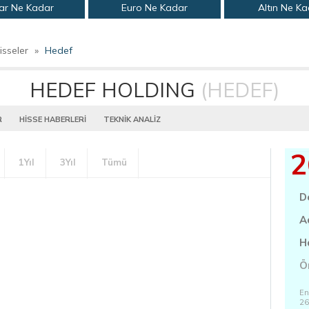
ar Ne Kadar
Euro Ne Kadar
Altın Ne K
isseler
»
Hedef
HEDEF HOLDING
(HEDEF)
R
HİSSE HABERLERİ
TEKNİK ANALİZ
2
1Yıl
3Yıl
Tümü
D
A
H
Ö
En
26