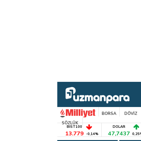
BORSA
DÖVİZ
SÖZLÜK
BIST100
DOLAR
13.779
47,7437
-0,14%
0,25