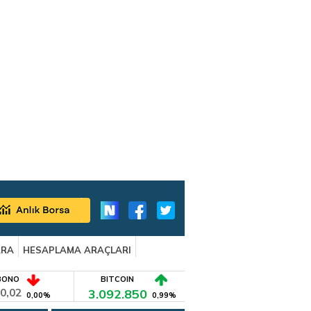
ARA
HESAPLAMA ARAÇLARI
BONO
BITCOIN
0,02
3.092.850
0,00%
0,99%