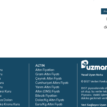
Pr
d
ALTIN
ru
Altın Fiyatları
ru
Gram Altın Fiyatı
Yasal Uyarı Notu
u
Çeyrek Altın Fiyatı
© BİST Verileri Forek
uru
Cumhuriyet Altını Fiyatı
ru
Yarım Altın Fiyatı
BIST piyasalarında ol
esi Kuru
Altın (ONS) Fiyatı
ait olup, bu veriler 
Piyasası, Vadeli İşle
u
Bilezik Fiyatları
dakika gecikmeli veril
ya Doları
Dolar/Kg Altın Fiyatı
ka Kronu Kuru
Euro/Kg Altın Fiyatı
Veri Sağlayıcı Uyar