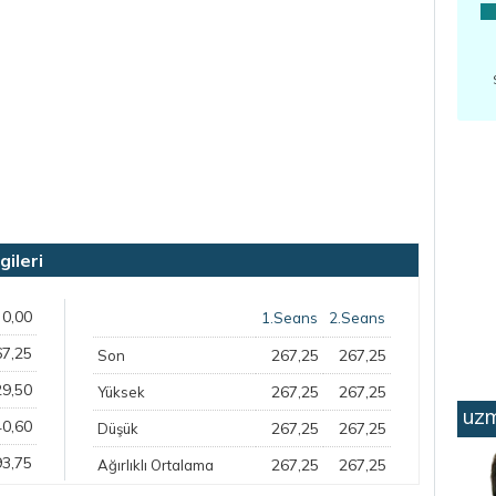
ileri
0,00
1.Seans
2.Seans
67,25
267,25
267,25
Son
29,50
267,25
267,25
Yüksek
uzm
40,60
267,25
267,25
Düşük
93,75
267,25
267,25
Ağırlıklı Ortalama