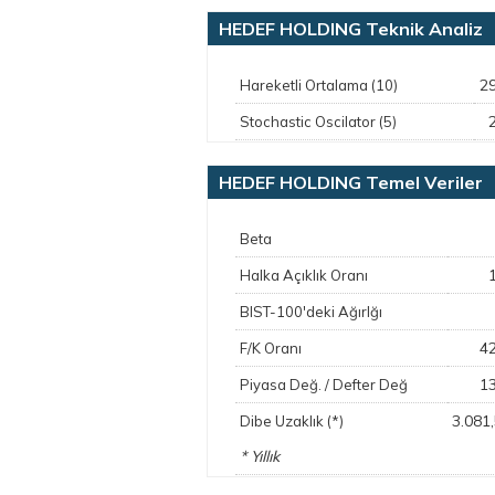
HEDEF HOLDING Teknik Analiz
2
Hareketli Ortalama (10)
Stochastic Oscilator (5)
HEDEF HOLDING Temel Veriler
Beta
Halka Açıklık Oranı
BIST-100'deki Ağırlğı
4
F/K Oranı
1
Piyasa Değ. / Defter Değ
3.081
Dibe Uzaklık (*)
* Yıllık