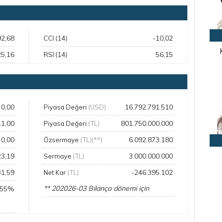
92,68
-10,02
CCI (14)
25,16
56,15
RSI (14)
0,00
16.792.791.510
Piyasa Değeri
(USD)
11,00
801.750.000.000
Piyasa Değeri
(TL)
0,00
6.092.873.180
Özsermaye
(TL)(**)
23,19
3.000.000.000
Sermaye
(TL)
31,59
-246.395.102
Net Kar
(TL)
** 202026-03 Bilanço dönemi için
,55%