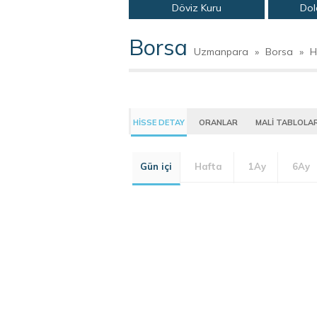
Döviz Kuru
Dol
Borsa
Uzmanpara
»
Borsa
»
H
HİSSE DETAY
ORANLAR
MALİ TABLOLA
Gün içi
Hafta
1Ay
6Ay