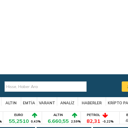
ALTIN
EMTİA
VARANT
ANALİZ
HABERLER
KRİPTO P
EURO
ALTIN
PETROL
55,2510
6.660,55
82,31
4
%
0,43%
2,59%
-0,22%