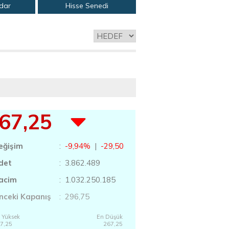
adar
Hisse Senedi
67,25
eğişim
:
-9,94%
|
-29,50
det
: 3.862.489
acim
: 1.032.250.185
nceki Kapanış
: 296,75
 Yüksek
En Düşük
7,25
267,25