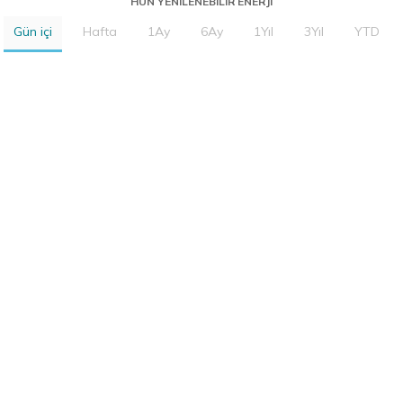
HUN YENILENEBILIR ENERJI
Gün içi
Hafta
1Ay
6Ay
1Yıl
3Yıl
YTD