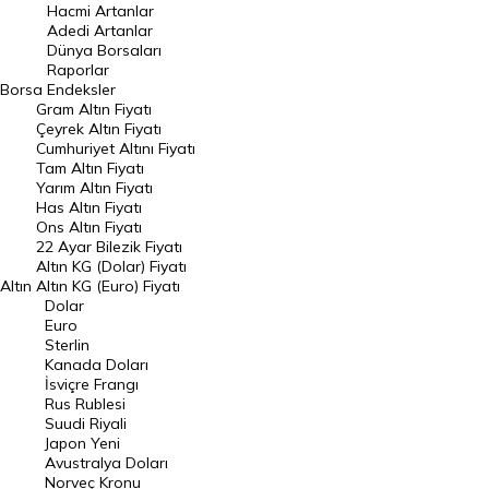
Hacmi Artanlar
Hacmi Artanlar
Adedi Artanlar
Geçmiş Kapanışlar
Dünya Borsaları
Raporlar
Dünya Borsaları
Borsa
Endeksler
Gram Altın Fiyatı
Raporlar
Çeyrek Altın Fiyatı
Endeksler
Cumhuriyet Altını Fiyatı
Tam Altın Fiyatı
Yarım Altın Fiyatı
DÖVİZ
Has Altın Fiyatı
Ons Altın Fiyatı
Döviz Kuru
22 Ayar Bilezik Fiyatı
Dolar Kuru
Altın KG (Dolar) Fiyatı
Altın
Altın KG (Euro) Fiyatı
Euro Kuru
Dolar
Euro
Pound Kuru
Sterlin
Kanada Doları
Frank Kuru
İsviçre Frangı
Riyal Kuru
Rus Rublesi
Suudi Riyali
Avustralya Doları
Japon Yeni
Avustralya Doları
Danimarka Kronu Kuru
Norveç Kronu