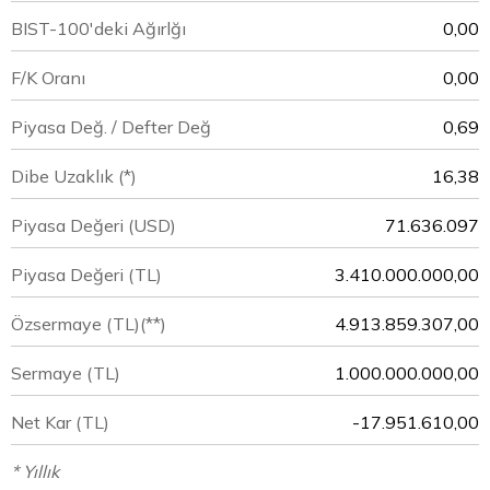
BIST-100'deki Ağırlğı
0,00
F/K Oranı
0,00
Piyasa Değ. / Defter Değ
0,69
Dibe Uzaklık (*)
16,38
Piyasa Değeri
(USD)
71.636.097
Piyasa Değeri
(TL)
3.410.000.000,00
Özsermaye
(TL)(**)
4.913.859.307,00
Sermaye
(TL)
1.000.000.000,00
Net Kar
(TL)
-17.951.610,00
* Yıllık