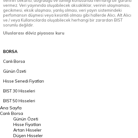
verinin sekansı, doğruluğu ve tamlığı konusunda herhangi bir garanti
vermez. Veri yayınında oluşabilecek aksaklıklar, verinin ulaşmaması,
gecikmesi, eksik ulaşması, yanlış olması, veri yayın sistemindeki
perfomansın düşmesi veya kesintili olması gibi hallerde Alıcı, Alt Alıcı
ve / veya Kullanıcılarda oluşabilecek herhangi bir zarardan BIST
sorumlu değildir.
Uluslarası döviz piyasası kuru
BORSA
Canlı Borsa
Günün Özeti
Hisse Senedi Fiyatları
BIST 30 Hisseleri
BIST 50 Hisseleri
Ana Sayfa
BIST 100 Hisseleri
Canlı Borsa
Günün Özeti
En Çok Artan Hisseler
Hisse Fiyatları
Artan Hisseler
En Çok Düşen Hisseler
Düşen Hisseler