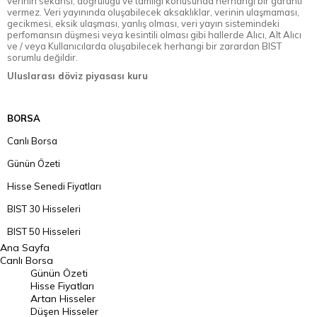
verinin sekansı, doğruluğu ve tamlığı konusunda herhangi bir garanti
vermez. Veri yayınında oluşabilecek aksaklıklar, verinin ulaşmaması,
gecikmesi, eksik ulaşması, yanlış olması, veri yayın sistemindeki
perfomansın düşmesi veya kesintili olması gibi hallerde Alıcı, Alt Alıcı
ve / veya Kullanıcılarda oluşabilecek herhangi bir zarardan BIST
sorumlu değildir.
Uluslarası döviz piyasası kuru
BORSA
Canlı Borsa
Günün Özeti
Hisse Senedi Fiyatları
BIST 30 Hisseleri
BIST 50 Hisseleri
Ana Sayfa
BIST 100 Hisseleri
Canlı Borsa
Günün Özeti
En Çok Artan Hisseler
Hisse Fiyatları
Artan Hisseler
En Çok Düşen Hisseler
Düşen Hisseler