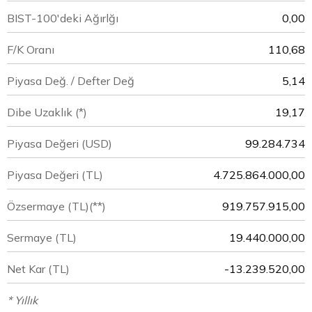
BIST-100'deki Ağırlğı
0,00
F/K Oranı
110,68
Piyasa Değ. / Defter Değ
5,14
Dibe Uzaklık (*)
19,17
Piyasa Değeri
(USD)
99.284.734
Piyasa Değeri
(TL)
4.725.864.000,00
Özsermaye
(TL)(**)
919.757.915,00
Sermaye
(TL)
19.440.000,00
Net Kar
(TL)
-13.239.520,00
* Yıllık