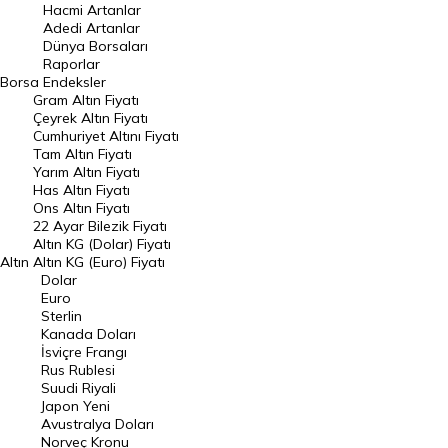
Hacmi Artanlar
Hacmi Artanlar
Adedi Artanlar
Geçmiş Kapanışlar
Dünya Borsaları
Raporlar
Dünya Borsaları
Borsa
Endeksler
Gram Altın Fiyatı
Raporlar
Çeyrek Altın Fiyatı
Endeksler
Cumhuriyet Altını Fiyatı
Tam Altın Fiyatı
Yarım Altın Fiyatı
DÖVİZ
Has Altın Fiyatı
Ons Altın Fiyatı
Döviz Kuru
22 Ayar Bilezik Fiyatı
Dolar Kuru
Altın KG (Dolar) Fiyatı
Altın
Altın KG (Euro) Fiyatı
Euro Kuru
Dolar
Euro
Pound Kuru
Sterlin
Kanada Doları
Frank Kuru
İsviçre Frangı
Riyal Kuru
Rus Rublesi
Suudi Riyali
Avustralya Doları
Japon Yeni
Avustralya Doları
Danimarka Kronu Kuru
Norveç Kronu