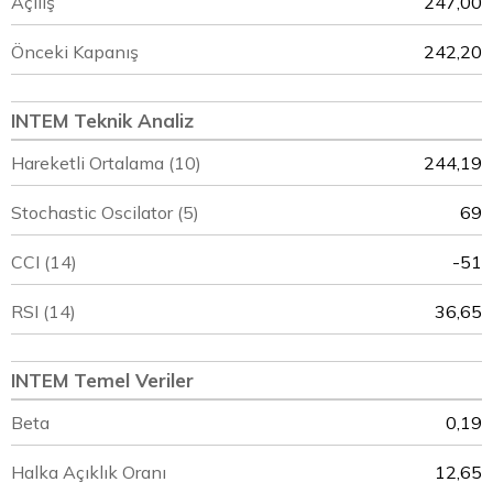
Açılış
247,00
Önceki Kapanış
242,20
INTEM Teknik Analiz
Hareketli Ortalama (10)
244,19
Stochastic Oscilator (5)
69
CCI (14)
-51
RSI (14)
36,65
INTEM Temel Veriler
Beta
0,19
Halka Açıklık Oranı
12,65