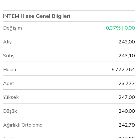
INTEM Hisse Genel Bilgileri
Değişim
0,37% | 0,90
Alış
243,00
Satış
243,10
Hacim
5.772.764
Adet
23.777
Yüksek
247,00
Düşük
240,00
Ağırlıklı Ortalama
242,79