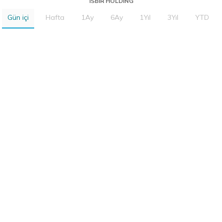
ISBIR HOLDING
Gün içi
Hafta
1Ay
6Ay
1Yıl
3Yıl
YTD