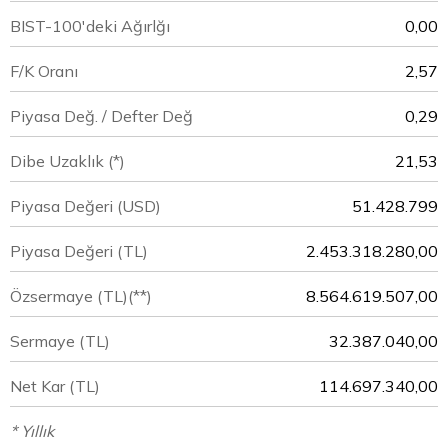
BIST-100'deki Ağırlğı
0,00
F/K Oranı
2,57
Piyasa Değ. / Defter Değ
0,29
Dibe Uzaklık (*)
21,53
Piyasa Değeri
(USD)
51.428.799
Piyasa Değeri
(TL)
2.453.318.280,00
Özsermaye
(TL)(**)
8.564.619.507,00
Sermaye
(TL)
32.387.040,00
Net Kar
(TL)
114.697.340,00
* Yıllık