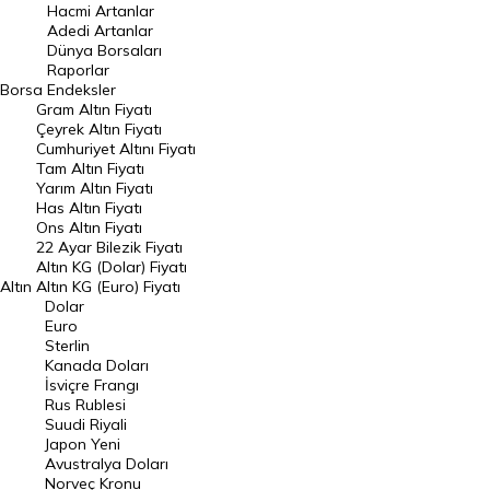
Hacmi Artanlar
Hacmi Artanlar
Adedi Artanlar
Geçmiş Kapanışlar
Dünya Borsaları
Raporlar
Dünya Borsaları
Borsa
Endeksler
Gram Altın Fiyatı
Raporlar
Çeyrek Altın Fiyatı
Endeksler
Cumhuriyet Altını Fiyatı
Tam Altın Fiyatı
Yarım Altın Fiyatı
DÖVİZ
Has Altın Fiyatı
Ons Altın Fiyatı
Döviz Kuru
22 Ayar Bilezik Fiyatı
Dolar Kuru
Altın KG (Dolar) Fiyatı
Altın
Altın KG (Euro) Fiyatı
Euro Kuru
Dolar
Euro
Pound Kuru
Sterlin
Kanada Doları
Frank Kuru
İsviçre Frangı
Riyal Kuru
Rus Rublesi
Suudi Riyali
Avustralya Doları
Japon Yeni
Avustralya Doları
Danimarka Kronu Kuru
Norveç Kronu