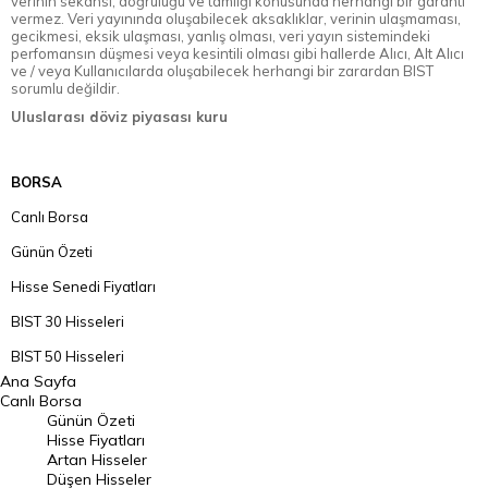
verinin sekansı, doğruluğu ve tamlığı konusunda herhangi bir garanti
vermez. Veri yayınında oluşabilecek aksaklıklar, verinin ulaşmaması,
gecikmesi, eksik ulaşması, yanlış olması, veri yayın sistemindeki
perfomansın düşmesi veya kesintili olması gibi hallerde Alıcı, Alt Alıcı
ve / veya Kullanıcılarda oluşabilecek herhangi bir zarardan BIST
sorumlu değildir.
Uluslarası döviz piyasası kuru
BORSA
Canlı Borsa
Günün Özeti
Hisse Senedi Fiyatları
BIST 30 Hisseleri
BIST 50 Hisseleri
Ana Sayfa
BIST 100 Hisseleri
Canlı Borsa
Günün Özeti
En Çok Artan Hisseler
Hisse Fiyatları
Artan Hisseler
En Çok Düşen Hisseler
Düşen Hisseler