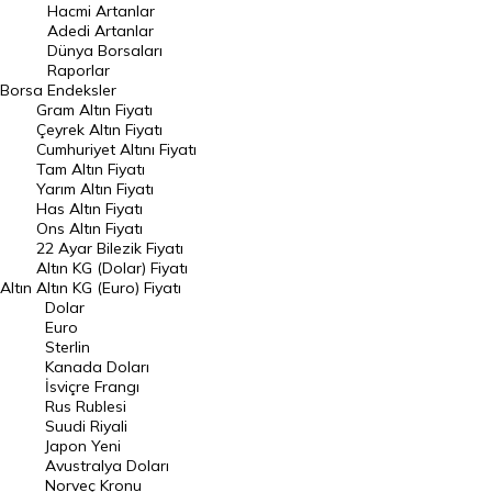
Hacmi Artanlar
Hacmi Artanlar
Adedi Artanlar
Geçmiş Kapanışlar
Dünya Borsaları
Raporlar
Dünya Borsaları
Borsa
Endeksler
Gram Altın Fiyatı
Raporlar
Çeyrek Altın Fiyatı
Endeksler
Cumhuriyet Altını Fiyatı
Tam Altın Fiyatı
Yarım Altın Fiyatı
DÖVİZ
Has Altın Fiyatı
Ons Altın Fiyatı
Döviz Kuru
22 Ayar Bilezik Fiyatı
Dolar Kuru
Altın KG (Dolar) Fiyatı
Altın
Altın KG (Euro) Fiyatı
Euro Kuru
Dolar
Euro
Pound Kuru
Sterlin
Kanada Doları
Frank Kuru
İsviçre Frangı
Riyal Kuru
Rus Rublesi
Suudi Riyali
Avustralya Doları
Japon Yeni
Avustralya Doları
Danimarka Kronu Kuru
Norveç Kronu