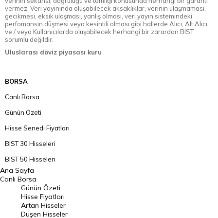
verinin sekansı, doğruluğu ve tamlığı konusunda herhangi bir garanti
vermez. Veri yayınında oluşabilecek aksaklıklar, verinin ulaşmaması,
gecikmesi, eksik ulaşması, yanlış olması, veri yayın sistemindeki
perfomansın düşmesi veya kesintili olması gibi hallerde Alıcı, Alt Alıcı
ve / veya Kullanıcılarda oluşabilecek herhangi bir zarardan BIST
sorumlu değildir.
Uluslarası döviz piyasası kuru
BORSA
Canlı Borsa
Günün Özeti
Hisse Senedi Fiyatları
BIST 30 Hisseleri
BIST 50 Hisseleri
Ana Sayfa
BIST 100 Hisseleri
Canlı Borsa
Günün Özeti
En Çok Artan Hisseler
Hisse Fiyatları
Artan Hisseler
En Çok Düşen Hisseler
Düşen Hisseler