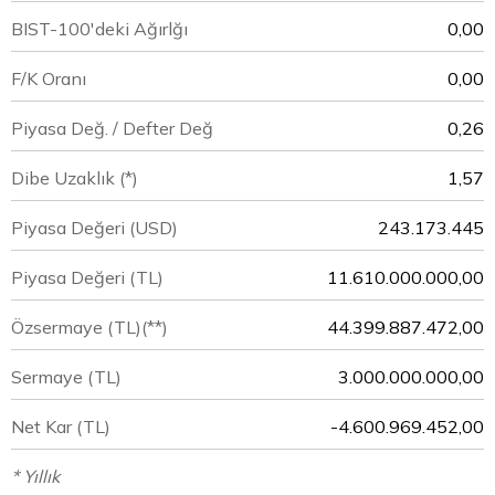
BIST-100'deki Ağırlğı
0,00
F/K Oranı
0,00
Piyasa Değ. / Defter Değ
0,26
Dibe Uzaklık (*)
1,57
Piyasa Değeri
(USD)
243.173.445
Piyasa Değeri
(TL)
11.610.000.000,00
Özsermaye
(TL)(**)
44.399.887.472,00
Sermaye
(TL)
3.000.000.000,00
Net Kar
(TL)
-4.600.969.452,00
* Yıllık