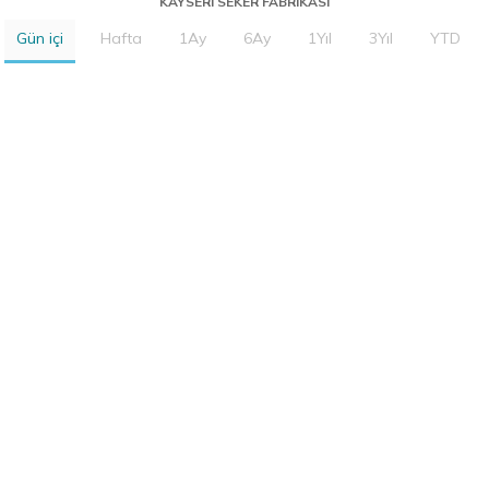
KAYSERI SEKER FABRIKASI
Gün içi
Hafta
1Ay
6Ay
1Yıl
3Yıl
YTD