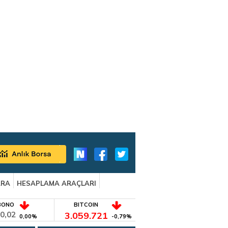
ARA
HESAPLAMA ARAÇLARI
BONO
BITCOIN
0,02
3.059.721
0,00%
-0,79%