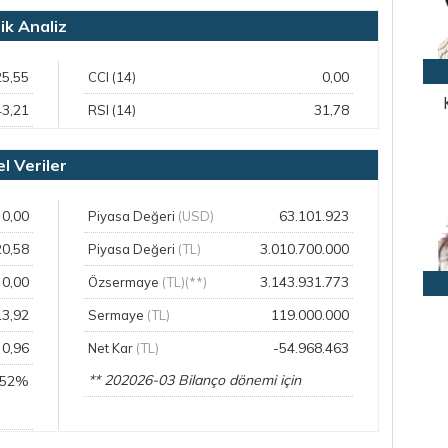
k Analiz
25,55
0,00
CCI (14)
43,21
31,78
RSI (14)
 Veriler
0,00
63.101.923
Piyasa Değeri
(USD)
20,58
3.010.700.000
Piyasa Değeri
(TL)
0,00
3.143.931.773
Özsermaye
(TL)(**)
13,92
119.000.000
Sermaye
(TL)
0,96
-54.968.463
Net Kar
(TL)
** 202026-03 Bilanço dönemi için
,52%