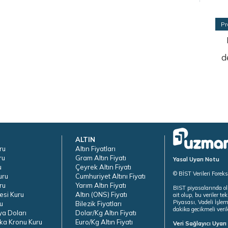
Pr
d
ALTIN
ru
Altın Fiyatları
ru
Gram Altın Fiyatı
Yasal Uyarı Notu
u
Çeyrek Altın Fiyatı
© BİST Verileri Forek
uru
Cumhuriyet Altını Fiyatı
ru
Yarım Altın Fiyatı
BIST piyasalarında ol
esi Kuru
Altın (ONS) Fiyatı
ait olup, bu veriler 
Piyasası, Vadeli İşle
u
Bilezik Fiyatları
dakika gecikmeli veril
ya Doları
Dolar/Kg Altın Fiyatı
ka Kronu Kuru
Euro/Kg Altın Fiyatı
Veri Sağlayıcı Uyar