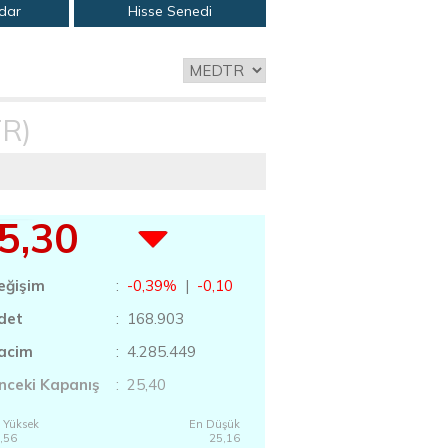
adar
Hisse Senedi
R)
5,30
eğişim
:
-0,39%
|
-0,10
det
: 168.903
acim
: 4.285.449
nceki Kapanış
: 25,40
 Yüksek
En Düşük
,56
25,16