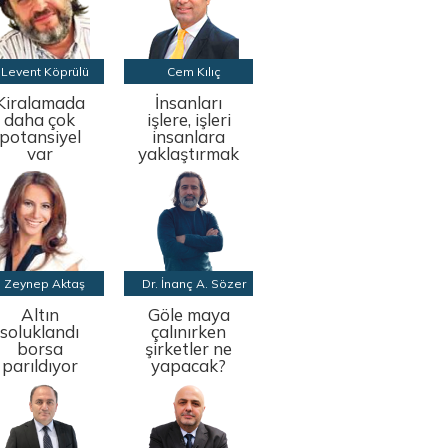
Levent Köprülü
Cem Kılıç
Kiralamada
İnsanları
daha çok
işlere, işleri
potansiyel
insanlara
var
yaklaştırmak
Zeynep Aktaş
Dr. İnanç A. Sözer
Altın
Göle maya
soluklandı
çalınırken
borsa
şirketler ne
parıldıyor
yapacak?