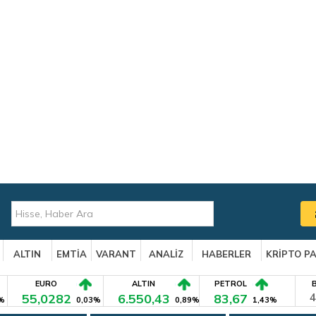
ALTIN
EMTİA
VARANT
ANALİZ
HABERLER
KRİPTO P
EURO
ALTIN
PETROL
55,0282
6.550,43
83,67
4
%
0,03%
0,89%
1,43%