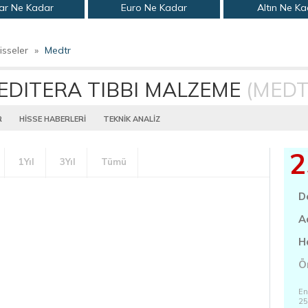
ar Ne Kadar
Euro Ne Kadar
Altın Ne K
isseler
»
Medtr
EDITERA TIBBI MALZEME
(MEDT
R
HİSSE HABERLERİ
TEKNİK ANALİZ
2
1Yıl
3Yıl
Tümü
D
A
H
Ö
En
25