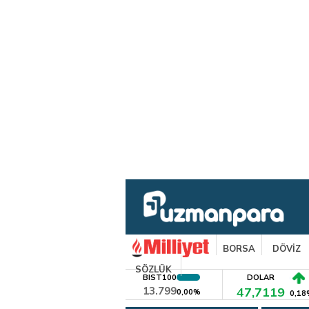
BORSA
DÖVİZ
SÖZLÜK
BIST100
DOLAR
13.799
47,7119
0,00%
0,18