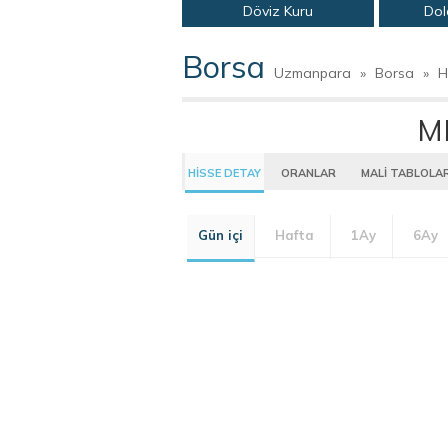
Döviz Kuru
Dol
Borsa
Uzmanpara
»
Borsa
»
H
M
HİSSE DETAY
ORANLAR
MALİ TABLOLA
Gün içi
Hafta
1Ay
6Ay