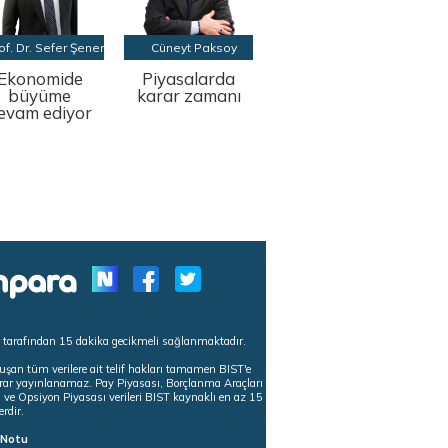
of. Dr. Sefer Şener
Cüneyt Paksoy
Ekonomide
Piyasalarda
büyüme
karar zamanı
evam ediyor
s tarafından 15 dakika gecikmeli sağlanmaktadır.
uşan tüm verilere ait telif hakları tamamen BIST'e
tekrar yayınlanamaz. Pay Piyasası, Borçlanma Araçları
m ve Opsiyon Piyasası verileri BIST kaynaklı en az 15
erdir.
ı Notu