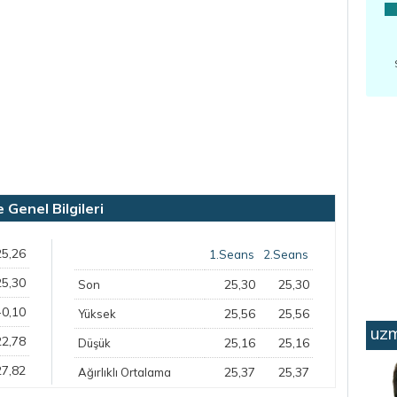
Genel Bilgileri
25,26
1.Seans
2.Seans
25,30
25,30
25,30
Son
-0,10
25,56
25,56
Yüksek
uzm
22,78
25,16
25,16
Düşük
27,82
25,37
25,37
Ağırlıklı Ortalama