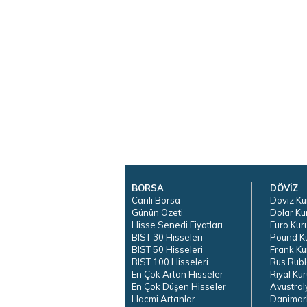
BORSA
DÖVİZ
Canlı Borsa
Döviz Ku
Günün Özeti
Dolar Ku
Hisse Senedi Fiyatları
Euro Kur
BIST 30 Hisseleri
Pound K
BIST 50 Hisseleri
Frank Ku
BIST 100 Hisseleri
Rus Rubl
En Çok Artan Hisseler
Riyal Kur
En Çok Düşen Hisseler
Avustral
Hacmi Artanlar
Danimar