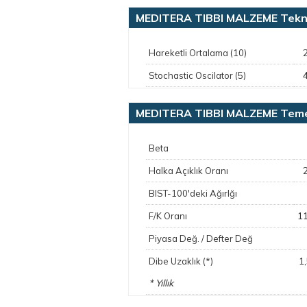
MEDITERA TIBBI MALZEME Tekni
Hareketli Ortalama (10)
Stochastic Oscilator (5)
MEDITERA TIBBI MALZEME Temel
Beta
Halka Açıklık Oranı
BIST-100'deki Ağırlğı
1
F/K Oranı
Piyasa Değ. / Defter Değ
1
Dibe Uzaklık (*)
* Yıllık