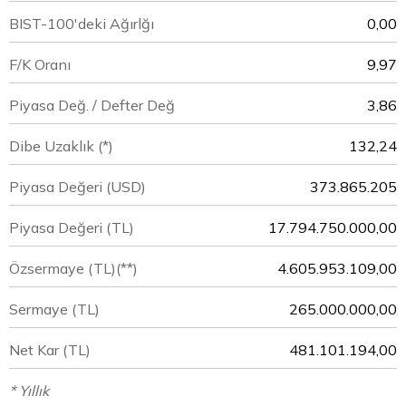
BIST-100'deki Ağırlğı
0,00
F/K Oranı
9,97
Piyasa Değ. / Defter Değ
3,86
Dibe Uzaklık (*)
132,24
Piyasa Değeri
(USD)
373.865.205
Piyasa Değeri
(TL)
17.794.750.000,00
Özsermaye
(TL)(**)
4.605.953.109,00
Sermaye
(TL)
265.000.000,00
Net Kar
(TL)
481.101.194,00
* Yıllık