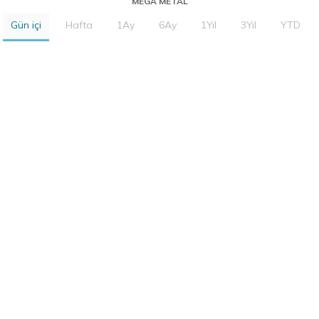
MEGA METAL
Gün içi
Hafta
1Ay
6Ay
1Yıl
3Yıl
YTD