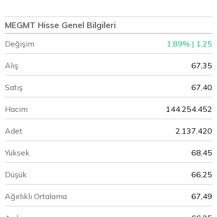
MEGMT Hisse Genel Bilgileri
Değişim
1,89% | 1,25
Alış
67,35
Satış
67,40
Hacim
144.254.452
Adet
2.137.420
Yüksek
68,45
Düşük
66,25
Ağırlıklı Ortalama
67,49