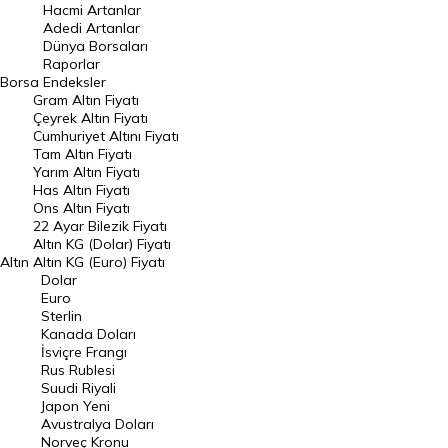
Hacmi Artanlar
Hacmi Artanlar
Adedi Artanlar
Geçmiş Kapanışlar
Dünya Borsaları
Raporlar
Dünya Borsaları
Borsa
Endeksler
Gram Altın Fiyatı
Raporlar
Çeyrek Altın Fiyatı
Endeksler
Cumhuriyet Altını Fiyatı
Tam Altın Fiyatı
Yarım Altın Fiyatı
DÖVİZ
Has Altın Fiyatı
Ons Altın Fiyatı
Döviz Kuru
22 Ayar Bilezik Fiyatı
Dolar Kuru
Altın KG (Dolar) Fiyatı
Altın
Altın KG (Euro) Fiyatı
Euro Kuru
Dolar
Euro
Pound Kuru
Sterlin
Kanada Doları
Frank Kuru
İsviçre Frangı
Riyal Kuru
Rus Rublesi
Suudi Riyali
Avustralya Doları
Japon Yeni
Avustralya Doları
Danimarka Kronu Kuru
Norveç Kronu