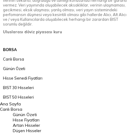
verinin sekansı, doğruluğu ve tamlığı konusunda herhangi bir garanti
vermez. Veri yayınında oluşabilecek aksaklıklar, verinin ulaşmaması,
gecikmesi, eksik ulaşması, yanlış olması, veri yayın sistemindeki
perfomansın düşmesi veya kesintili olması gibi hallerde Alıcı, Alt Alıcı
ve / veya Kullanıcılarda oluşabilecek herhangi bir zarardan BIST
sorumlu değildir.
Uluslarası döviz piyasası kuru
BORSA
Canlı Borsa
Günün Özeti
Hisse Senedi Fiyatları
BIST 30 Hisseleri
BIST 50 Hisseleri
Ana Sayfa
BIST 100 Hisseleri
Canlı Borsa
Günün Özeti
En Çok Artan Hisseler
Hisse Fiyatları
Artan Hisseler
En Çok Düşen Hisseler
Düşen Hisseler