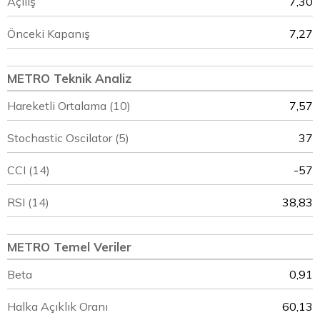
Açılış
7,30
Önceki Kapanış
7,27
METRO Teknik Analiz
Hareketli Ortalama (10)
7,57
Stochastic Oscilator (5)
37
CCI (14)
-57
RSI (14)
38,83
METRO Temel Veriler
Beta
0,91
Halka Açıklık Oranı
60,13