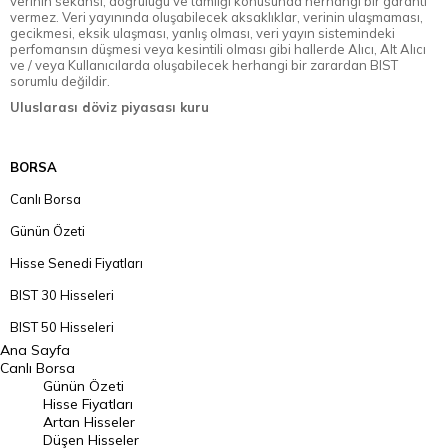
verinin sekansı, doğruluğu ve tamlığı konusunda herhangi bir garanti
vermez. Veri yayınında oluşabilecek aksaklıklar, verinin ulaşmaması,
gecikmesi, eksik ulaşması, yanlış olması, veri yayın sistemindeki
perfomansın düşmesi veya kesintili olması gibi hallerde Alıcı, Alt Alıcı
ve / veya Kullanıcılarda oluşabilecek herhangi bir zarardan BIST
sorumlu değildir.
Uluslarası döviz piyasası kuru
BORSA
Canlı Borsa
Günün Özeti
Hisse Senedi Fiyatları
BIST 30 Hisseleri
BIST 50 Hisseleri
Ana Sayfa
BIST 100 Hisseleri
Canlı Borsa
Günün Özeti
En Çok Artan Hisseler
Hisse Fiyatları
Artan Hisseler
En Çok Düşen Hisseler
Düşen Hisseler