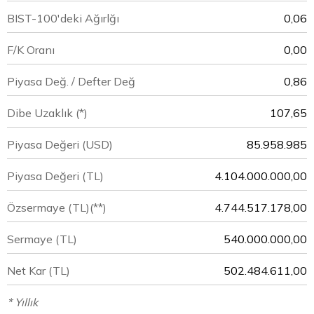
BIST-100'deki Ağırlğı
0,06
F/K Oranı
0,00
Piyasa Değ. / Defter Değ
0,86
Dibe Uzaklık (*)
107,65
Piyasa Değeri
(USD)
85.958.985
Piyasa Değeri
(TL)
4.104.000.000,00
Özsermaye
(TL)(**)
4.744.517.178,00
Sermaye
(TL)
540.000.000,00
Net Kar
(TL)
502.484.611,00
* Yıllık