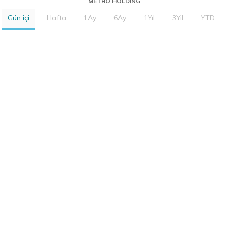
METRO HOLDING
Gün içi
Hafta
1Ay
6Ay
1Yıl
3Yıl
YTD