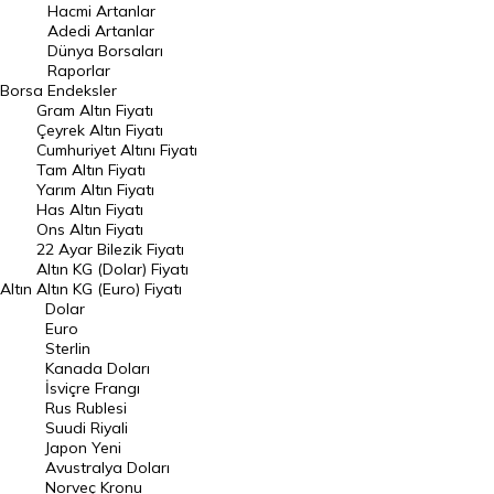
Hacmi Artanlar
Hacmi Artanlar
Adedi Artanlar
Geçmiş Kapanışlar
Dünya Borsaları
Raporlar
Dünya Borsaları
Borsa
Endeksler
Gram Altın Fiyatı
Raporlar
Çeyrek Altın Fiyatı
Endeksler
Cumhuriyet Altını Fiyatı
Tam Altın Fiyatı
Yarım Altın Fiyatı
DÖVİZ
Has Altın Fiyatı
Ons Altın Fiyatı
Döviz Kuru
22 Ayar Bilezik Fiyatı
Dolar Kuru
Altın KG (Dolar) Fiyatı
Altın
Altın KG (Euro) Fiyatı
Euro Kuru
Dolar
Euro
Pound Kuru
Sterlin
Kanada Doları
Frank Kuru
İsviçre Frangı
Riyal Kuru
Rus Rublesi
Suudi Riyali
Avustralya Doları
Japon Yeni
Avustralya Doları
Danimarka Kronu Kuru
Norveç Kronu