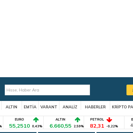
ALTIN
EMTİA
VARANT
ANALİZ
HABERLER
KRİPTO P
EURO
ALTIN
PETROL
55,2510
6.660,55
82,31
4
%
0,43%
2,59%
-0,22%