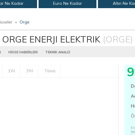
ar Ne Kadar
Euro Ne Kadar
Altın Ne K
isseler
»
Orge
ORGE ENERJI ELEKTRIK
(ORGE)
R
HİSSE HABERLERİ
TEKNİK ANALİZ
9
1Yıl
3Yıl
Tümü
D
A
H
Ö
En
99