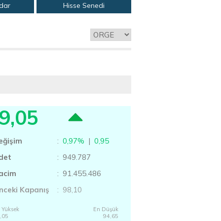
adar
Hisse Senedi
9,05
eğişim
:
0,97%
|
0,95
det
: 949.787
acim
: 91.455.486
nceki Kapanış
: 98,10
 Yüksek
En Düşük
,05
94,65