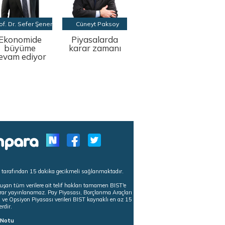
of. Dr. Sefer Şener
Cüneyt Paksoy
Ekonomide
Piyasalarda
büyüme
karar zamanı
evam ediyor
s tarafından 15 dakika gecikmeli sağlanmaktadır.
uşan tüm verilere ait telif hakları tamamen BIST'e
tekrar yayınlanamaz. Pay Piyasası, Borçlanma Araçları
m ve Opsiyon Piyasası verileri BIST kaynaklı en az 15
erdir.
ı Notu