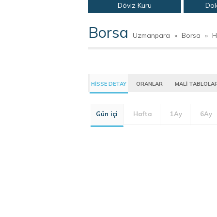
Döviz Kuru
Dol
Borsa
Uzmanpara
»
Borsa
»
H
HİSSE DETAY
ORANLAR
MALİ TABLOLA
Gün içi
Hafta
1Ay
6Ay