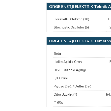
ORGE ENERJI ELEKTRIK Teknik A
1
Hareketli Ortalama (10)
Stochastic Oscilator (5)
ORGE ENERJI ELEKTRIK Temel Ve
Beta
Halka Açıklık Oranı
BIST-100'deki Ağırlğı
F/K Oranı
Piyasa Değ. / Defter Değ
54
Dibe Uzaklık (*)
* Yıllık