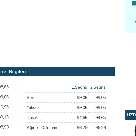
l Bilgileri
98,65
1.Seans
2.Seans
99,05
99,05
99,05
Son
0,95
99,05
99,05
Yüksek
uzm
89,15
94,65
94,65
Düşük
08,90
96,29
96,29
Ağırlıklı Ortalama