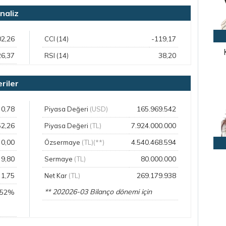
naliz
02,26
-119,17
CCI (14)
26,37
38,20
RSI (14)
riler
0,78
165.969.542
Piyasa Değeri
(USD)
52,26
7.924.000.000
Piyasa Değeri
(TL)
0,00
4.540.468.594
Özsermaye
(TL)(**)
9,80
80.000.000
Sermaye
(TL)
1,75
269.179.938
Net Kar
(TL)
** 202026-03 Bilanço dönemi için
,52%