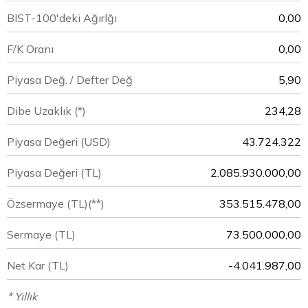
BIST-100'deki Ağırlğı
0,00
F/K Oranı
0,00
Piyasa Değ. / Defter Değ
5,90
Dibe Uzaklık (*)
234,28
Piyasa Değeri
(USD)
43.724.322
Piyasa Değeri
(TL)
2.085.930.000,00
Özsermaye
(TL)(**)
353.515.478,00
Sermaye
(TL)
73.500.000,00
Net Kar
(TL)
-4.041.987,00
* Yıllık