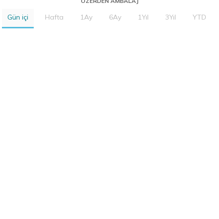
OZERDEN AMBALAJ
Gün içi
Hafta
1Ay
6Ay
1Yıl
3Yıl
YTD