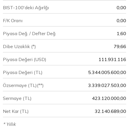
BIST-100'deki Ağırlğı
0,00
F/K Oranı
0,00
Piyasa Değ. / Defter Değ
1,60
Dibe Uzaklık (*)
79,66
Piyasa Değeri
(USD)
111.931.116
Piyasa Değeri
(TL)
5.344.005.600,00
Özsermaye
(TL)(**)
3.339.027.503,00
Sermaye
(TL)
423.120.000,00
Net Kar
(TL)
32.140.689,00
* Yıllık