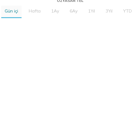
OZYASAR TEL
Gün içi
Hafta
1Ay
6Ay
1Yıl
3Yıl
YTD