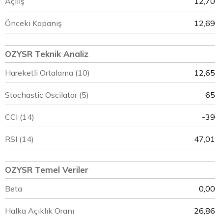
Açılış
12,70
Önceki Kapanış
12,69
OZYSR Teknik Analiz
Hareketli Ortalama (10)
12,65
Stochastic Oscilator (5)
65
CCI (14)
-39
RSI (14)
47,01
OZYSR Temel Veriler
Beta
0,00
Halka Açıklık Oranı
26,86