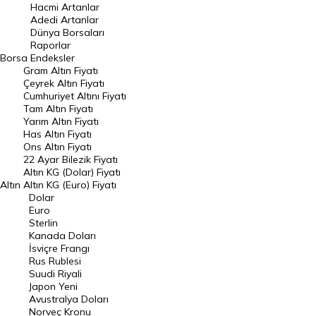
Hacmi Artanlar
Hacmi Artanlar
Adedi Artanlar
Geçmiş Kapanışlar
Dünya Borsaları
Raporlar
Dünya Borsaları
Borsa
Endeksler
Gram Altın Fiyatı
Raporlar
Çeyrek Altın Fiyatı
Endeksler
Cumhuriyet Altını Fiyatı
Tam Altın Fiyatı
Yarım Altın Fiyatı
DÖVİZ
Has Altın Fiyatı
Ons Altın Fiyatı
Döviz Kuru
22 Ayar Bilezik Fiyatı
Dolar Kuru
Altın KG (Dolar) Fiyatı
Altın
Altın KG (Euro) Fiyatı
Euro Kuru
Dolar
Euro
Pound Kuru
Sterlin
Kanada Doları
Frank Kuru
İsviçre Frangı
Riyal Kuru
Rus Rublesi
Suudi Riyali
Avustralya Doları
Japon Yeni
Avustralya Doları
Danimarka Kronu Kuru
Norveç Kronu