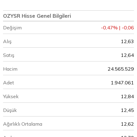
OZYSR Hisse Genel Bilgileri
Değişim
-0,47% | -0,06
Alış
12,63
Satış
12,64
Hacim
24.565.529
Adet
1.947.061
Yüksek
12,84
Düşük
12,45
Ağırlıklı Ortalama
12,62