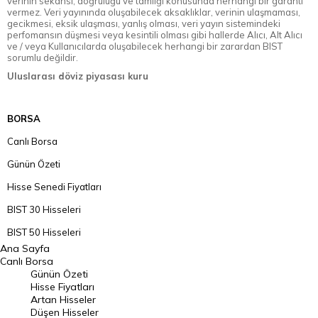
verinin sekansı, doğruluğu ve tamlığı konusunda herhangi bir garanti
vermez. Veri yayınında oluşabilecek aksaklıklar, verinin ulaşmaması,
gecikmesi, eksik ulaşması, yanlış olması, veri yayın sistemindeki
perfomansın düşmesi veya kesintili olması gibi hallerde Alıcı, Alt Alıcı
ve / veya Kullanıcılarda oluşabilecek herhangi bir zarardan BIST
sorumlu değildir.
Uluslarası döviz piyasası kuru
BORSA
Canlı Borsa
Günün Özeti
Hisse Senedi Fiyatları
BIST 30 Hisseleri
BIST 50 Hisseleri
Ana Sayfa
BIST 100 Hisseleri
Canlı Borsa
Günün Özeti
En Çok Artan Hisseler
Hisse Fiyatları
Artan Hisseler
En Çok Düşen Hisseler
Düşen Hisseler