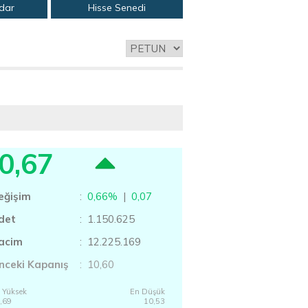
adar
Hisse Senedi
0,67
eğişim
:
0,66%
|
0,07
det
: 1.150.625
acim
: 12.225.169
nceki Kapanış
: 10,60
 Yüksek
En Düşük
,69
10,53