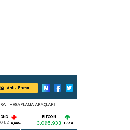
ARA
HESAPLAMA ARAÇLARI
BONO
BITCOIN
0,02
3.095.933
0,00%
1,04%