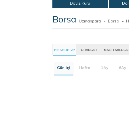
Döviz Kuru
Dol
Borsa
Uzmanpara
»
Borsa
»
H
HİSSE DETAY
ORANLAR
MALİ TABLOLA
Gün içi
Hafta
1Ay
6Ay