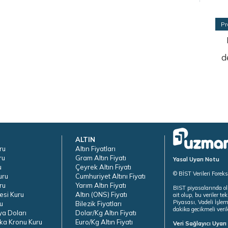
Pr
d
ALTIN
ru
Altın Fiyatları
ru
Gram Altın Fiyatı
Yasal Uyarı Notu
u
Çeyrek Altın Fiyatı
© BİST Verileri Forek
uru
Cumhuriyet Altını Fiyatı
ru
Yarım Altın Fiyatı
BIST piyasalarında ol
esi Kuru
Altın (ONS) Fiyatı
ait olup, bu veriler 
Piyasası, Vadeli İşle
u
Bilezik Fiyatları
dakika gecikmeli veril
ya Doları
Dolar/Kg Altın Fiyatı
ka Kronu Kuru
Euro/Kg Altın Fiyatı
Veri Sağlayıcı Uyar