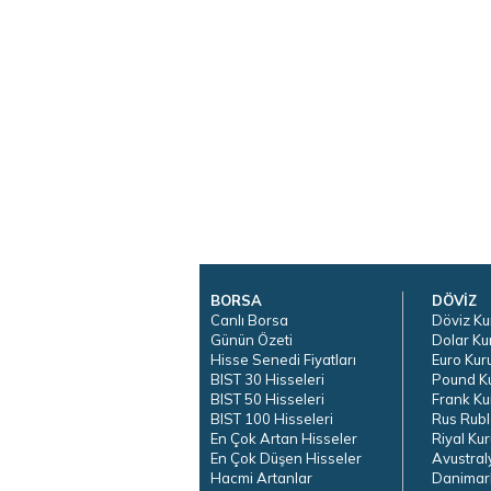
BORSA
DÖVİZ
Canlı Borsa
Döviz Ku
Günün Özeti
Dolar Ku
Hisse Senedi Fiyatları
Euro Kur
BIST 30 Hisseleri
Pound K
BIST 50 Hisseleri
Frank Ku
BIST 100 Hisseleri
Rus Rubl
En Çok Artan Hisseler
Riyal Kur
En Çok Düşen Hisseler
Avustral
Hacmi Artanlar
Danimar