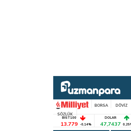
BORSA
DÖVİZ
SÖZLÜK
BIST100
DOLAR
13.779
47,7437
-0,14%
0,25