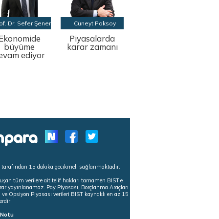
of. Dr. Sefer Şener
Cüneyt Paksoy
Ekonomide
Piyasalarda
büyüme
karar zamanı
evam ediyor
s tarafından 15 dakika gecikmeli sağlanmaktadır.
uşan tüm verilere ait telif hakları tamamen BIST'e
tekrar yayınlanamaz. Pay Piyasası, Borçlanma Araçları
m ve Opsiyon Piyasası verileri BIST kaynaklı en az 15
erdir.
ı Notu