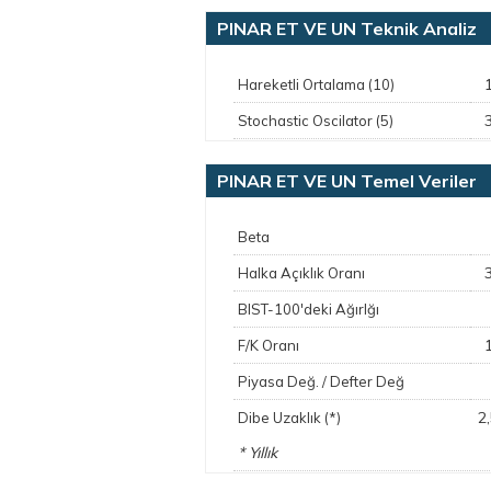
PINAR ET VE UN Teknik Analiz
Hareketli Ortalama (10)
Stochastic Oscilator (5)
PINAR ET VE UN Temel Veriler
Beta
Halka Açıklık Oranı
BIST-100'deki Ağırlğı
F/K Oranı
Piyasa Değ. / Defter Değ
2
Dibe Uzaklık (*)
* Yıllık