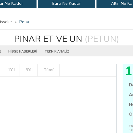
ar Ne Kadar
Euro Ne Kadar
Altın Ne K
isseler
»
Petun
PINAR ET VE UN
(PETUN)
R
HİSSE HABERLERİ
TEKNİK ANALİZ
1
1Yıl
3Yıl
Tümü
D
A
H
Ö
En
10