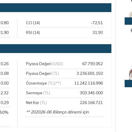
10,80
-72,51
CCI (14)
31,90
31,93
RSI (14)
0,26
67.793.052
Piyasa Değeri
(USD)
33,08
3.236.691.150
Piyasa Değeri
(TL)
0,00
11.242.116.996
Özsermaye
(TL)(**)
12,32
303.345.000
Sermaye
(TL)
0,29
226.166.721
Net Kar
(TL)
** 202026-06 Bilanço dönemi için
,50%