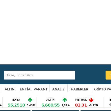
ALTIN
EMTİA
VARANT
ANALİZ
HABERLER
KRİPTO P
EURO
ALTIN
PETROL
55,2510
6.660,55
82,31
4
%
0,43%
2,59%
-0,22%