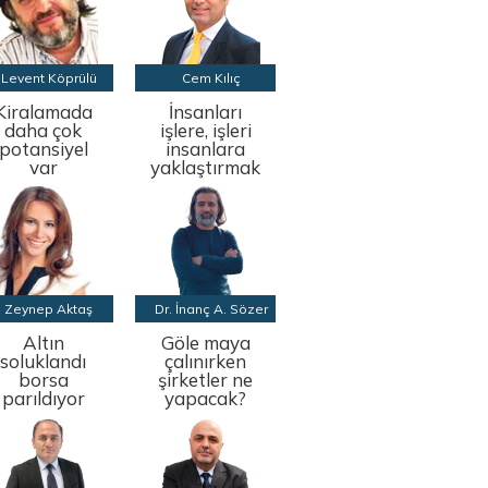
Levent Köprülü
Cem Kılıç
Kiralamada
İnsanları
daha çok
işlere, işleri
potansiyel
insanlara
var
yaklaştırmak
Zeynep Aktaş
Dr. İnanç A. Sözer
Altın
Göle maya
soluklandı
çalınırken
borsa
şirketler ne
parıldıyor
yapacak?