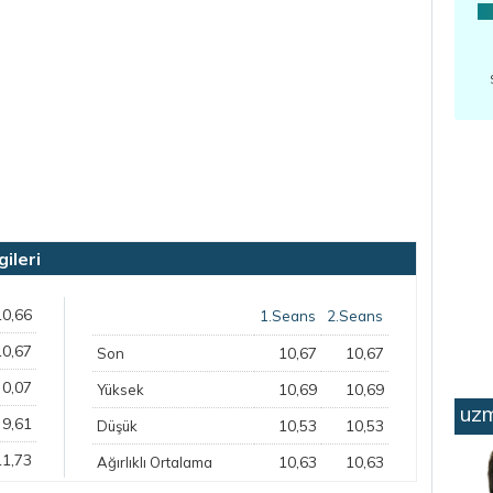
ileri
10,66
1.Seans
2.Seans
10,67
10,67
10,67
Son
0,07
10,69
10,69
Yüksek
uzm
9,61
10,53
10,53
Düşük
11,73
10,63
10,63
Ağırlıklı Ortalama