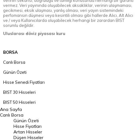
verinin sekansı, doğruluğu ve tamlığı konusunda herhangi bir garanti
vermez. Veri yayınında oluşabilecek aksaklıklar, verinin ulaşmaması,
gecikmesi, eksik ulaşması, yanlış olması, veri yayın sistemindeki
perfomansın düşmesi veya kesintili olması gibi hallerde Alıcı, Alt Alıcı
ve / veya Kullanıcılarda oluşabilecek herhangi bir zarardan BIST
sorumlu değildir.
Uluslarası döviz piyasası kuru
BORSA
Canlı Borsa
Günün Özeti
Hisse Senedi Fiyatları
BIST 30 Hisseleri
BIST 50 Hisseleri
Ana Sayfa
BIST 100 Hisseleri
Canlı Borsa
Günün Özeti
En Çok Artan Hisseler
Hisse Fiyatları
Artan Hisseler
En Çok Düşen Hisseler
Düşen Hisseler