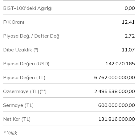
BIST-100'deki Ağırlğı
0,00
F/K Oranı
12,41
Piyasa Değ. / Defter Değ
2,72
Dibe Uzaklık (*)
11,07
Piyasa Değeri
(USD)
142.070.165
Piyasa Değeri
(TL)
6.762.000.000,00
Özsermaye
(TL)(**)
2.485.538.000,00
Sermaye
(TL)
600.000.000,00
Net Kar
(TL)
131.816.000,00
* Yıllık