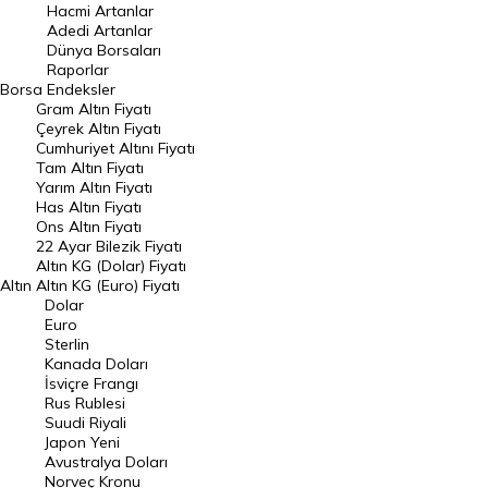
Hacmi Artanlar
Hacmi Artanlar
Adedi Artanlar
Geçmiş Kapanışlar
Dünya Borsaları
Raporlar
Dünya Borsaları
Borsa
Endeksler
Gram Altın Fiyatı
Raporlar
Çeyrek Altın Fiyatı
Endeksler
Cumhuriyet Altını Fiyatı
Tam Altın Fiyatı
Yarım Altın Fiyatı
DÖVİZ
Has Altın Fiyatı
Ons Altın Fiyatı
Döviz Kuru
22 Ayar Bilezik Fiyatı
Dolar Kuru
Altın KG (Dolar) Fiyatı
Altın
Altın KG (Euro) Fiyatı
Euro Kuru
Dolar
Euro
Pound Kuru
Sterlin
Kanada Doları
Frank Kuru
İsviçre Frangı
Riyal Kuru
Rus Rublesi
Suudi Riyali
Avustralya Doları
Japon Yeni
Avustralya Doları
Danimarka Kronu Kuru
Norveç Kronu