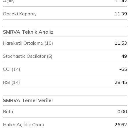
Açılış
11,42
Önceki Kapanış
11,39
SMRVA Teknik Analiz
Hareketli Ortalama (10)
11,53
Stochastic Oscilator (5)
49
CCI (14)
-65
RSI (14)
28,45
SMRVA Temel Veriler
Beta
0,00
Halka Açıklık Oranı
26,62