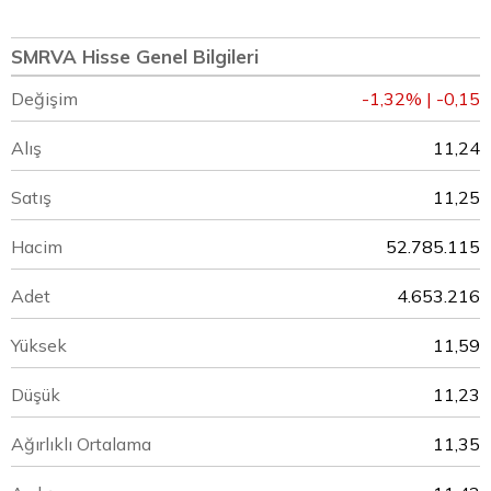
SMRVA Hisse Genel Bilgileri
Değişim
-1,32% | -0,15
Alış
11,24
Satış
11,25
Hacim
52.785.115
Adet
4.653.216
Yüksek
11,59
Düşük
11,23
Ağırlıklı Ortalama
11,35