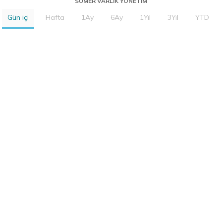
SUMER VARLIK YONETIM
Gün içi
Hafta
1Ay
6Ay
1Yıl
3Yıl
YTD