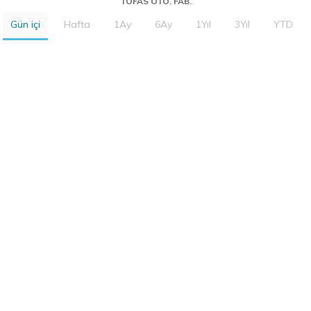
TOFAS OTO. FAB.
Gün içi
Hafta
1Ay
6Ay
1Yıl
3Yıl
YTD