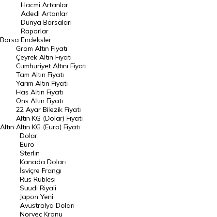
Hacmi Artanlar
Hacmi Artanlar
Adedi Artanlar
Geçmiş Kapanışlar
Dünya Borsaları
Raporlar
Dünya Borsaları
Borsa
Endeksler
Gram Altın Fiyatı
Raporlar
Çeyrek Altın Fiyatı
Endeksler
Cumhuriyet Altını Fiyatı
Tam Altın Fiyatı
Yarım Altın Fiyatı
DÖVİZ
Has Altın Fiyatı
Ons Altın Fiyatı
Döviz Kuru
22 Ayar Bilezik Fiyatı
Dolar Kuru
Altın KG (Dolar) Fiyatı
Altın
Altın KG (Euro) Fiyatı
Euro Kuru
Dolar
Euro
Pound Kuru
Sterlin
Kanada Doları
Frank Kuru
İsviçre Frangı
Riyal Kuru
Rus Rublesi
Suudi Riyali
Avustralya Doları
Japon Yeni
Avustralya Doları
Danimarka Kronu Kuru
Norveç Kronu