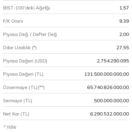
BIST-100'deki Ağırlğı
1,57
F/K Oranı
9,39
Piyasa Değ. / Defter Değ
2,00
Dibe Uzaklık (*)
27,55
Piyasa Değeri
(USD)
2.754.290.095
Piyasa Değeri
(TL)
131.500.000.000,00
Özsermaye
(TL)(**)
65.740.826.000,00
Sermaye
(TL)
500.000.000,00
Net Kar
(TL)
6.290.532.000,00
* Yıllık