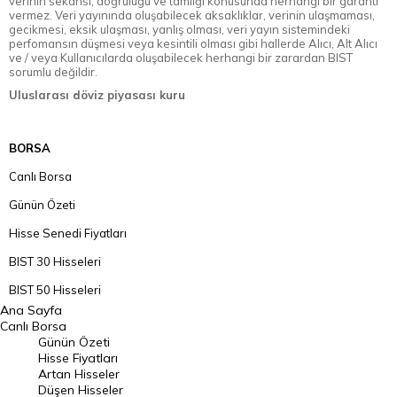
verinin sekansı, doğruluğu ve tamlığı konusunda herhangi bir garanti
vermez. Veri yayınında oluşabilecek aksaklıklar, verinin ulaşmaması,
gecikmesi, eksik ulaşması, yanlış olması, veri yayın sistemindeki
perfomansın düşmesi veya kesintili olması gibi hallerde Alıcı, Alt Alıcı
ve / veya Kullanıcılarda oluşabilecek herhangi bir zarardan BIST
sorumlu değildir.
Uluslarası döviz piyasası kuru
BORSA
Canlı Borsa
Günün Özeti
Hisse Senedi Fiyatları
BIST 30 Hisseleri
BIST 50 Hisseleri
Ana Sayfa
BIST 100 Hisseleri
Canlı Borsa
Günün Özeti
En Çok Artan Hisseler
Hisse Fiyatları
Artan Hisseler
En Çok Düşen Hisseler
Düşen Hisseler