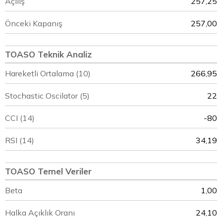
Açılış
257,25
Önceki Kapanış
257,00
TOASO Teknik Analiz
Hareketli Ortalama (10)
266,95
Stochastic Oscilator (5)
22
CCI (14)
-80
RSI (14)
34,19
TOASO Temel Veriler
Beta
1,00
Halka Açıklık Oranı
24,10