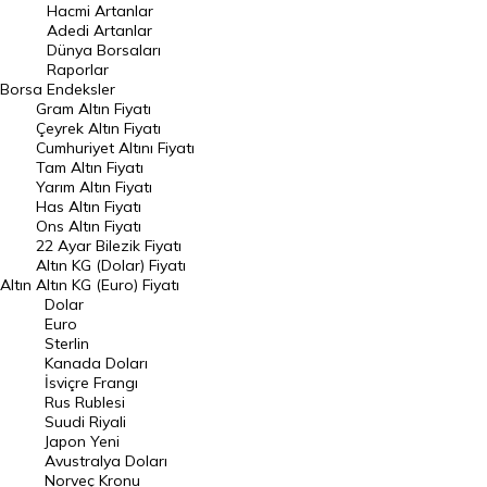
Hacmi Artanlar
Hacmi Artanlar
Adedi Artanlar
Geçmiş Kapanışlar
Dünya Borsaları
Raporlar
Dünya Borsaları
Borsa
Endeksler
Gram Altın Fiyatı
Raporlar
Çeyrek Altın Fiyatı
Endeksler
Cumhuriyet Altını Fiyatı
Tam Altın Fiyatı
Yarım Altın Fiyatı
DÖVİZ
Has Altın Fiyatı
Ons Altın Fiyatı
Döviz Kuru
22 Ayar Bilezik Fiyatı
Dolar Kuru
Altın KG (Dolar) Fiyatı
Altın
Altın KG (Euro) Fiyatı
Euro Kuru
Dolar
Euro
Pound Kuru
Sterlin
Kanada Doları
Frank Kuru
İsviçre Frangı
Riyal Kuru
Rus Rublesi
Suudi Riyali
Avustralya Doları
Japon Yeni
Avustralya Doları
Danimarka Kronu Kuru
Norveç Kronu