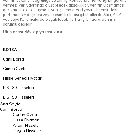
verinin sekansı, doğruluğu ve tamlığı konusunda herhangi bir garanti
vermez. Veri yayınında oluşabilecek aksaklıklar, verinin ulaşmaması,
gecikmesi, eksik ulaşması, yanlış olması, veri yayın sistemindeki
perfomansın düşmesi veya kesintili olması gibi hallerde Alıcı, Alt Alıcı
ve / veya Kullanıcılarda oluşabilecek herhangi bir zarardan BIST
sorumlu değildir.
Uluslarası döviz piyasası kuru
BORSA
Canlı Borsa
Günün Özeti
Hisse Senedi Fiyatları
BIST 30 Hisseleri
BIST 50 Hisseleri
Ana Sayfa
BIST 100 Hisseleri
Canlı Borsa
Günün Özeti
En Çok Artan Hisseler
Hisse Fiyatları
Artan Hisseler
En Çok Düşen Hisseler
Düşen Hisseler