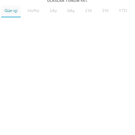
ULASLAR TURIZM YAT.
Gün içi
Hafta
1Ay
6Ay
1Yıl
3Yıl
YTD