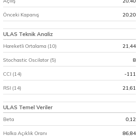
Açılış
20,40
Önceki Kapanış
20,20
ULAS Teknik Analiz
Hareketli Ortalama (10)
21,44
Stochastic Oscilator (5)
8
CCI (14)
-111
RSI (14)
21,61
ULAS Temel Veriler
Beta
0,12
Halka Açıklık Oranı
86,84