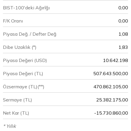
BIST-100'deki Ağırlğı
0,00
F/K Oranı
0,00
Piyasa Değ. / Defter Değ
1,08
Dibe Uzaklık (*)
1,83
Piyasa Değeri
(USD)
10.642.198
Piyasa Değeri
(TL)
507.643.500,00
Özsermaye
(TL)(**)
470.862.105,00
Sermaye
(TL)
25.382.175,00
Net Kar
(TL)
-15.730.860,00
* Yıllık