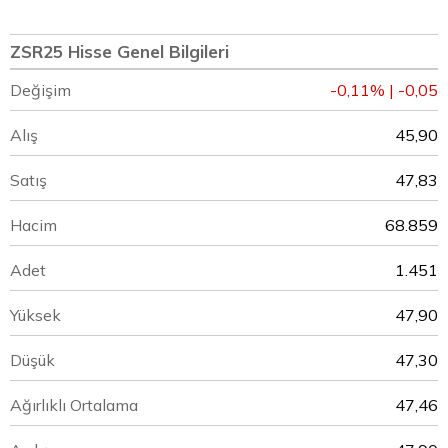
ZSR25 Hisse Genel Bilgileri
Değişim
-0,11% | -0,05
Alış
45,90
Satış
47,83
Hacim
68.859
Adet
1.451
Yüksek
47,90
Düşük
47,30
Ağırlıklı Ortalama
47,46