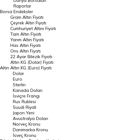
Dünya Borsaları
Raporlar
Dünya Borsaları
Borsa
Endeksler
Gram Altın Fiyatı
Raporlar
Çeyrek Altın Fiyatı
Endeksler
Cumhuriyet Altını Fiyatı
Tam Altın Fiyatı
Yarım Altın Fiyatı
DÖVİZ
Has Altın Fiyatı
Ons Altın Fiyatı
Döviz Kuru
22 Ayar Bilezik Fiyatı
Dolar Kuru
Altın KG (Dolar) Fiyatı
Altın
Altın KG (Euro) Fiyatı
Euro Kuru
Dolar
Euro
Pound Kuru
Sterlin
Kanada Doları
Frank Kuru
İsviçre Frangı
Riyal Kuru
Rus Rublesi
Suudi Riyali
Avustralya Doları
Japon Yeni
Avustralya Doları
Danimarka Kronu Kuru
Norveç Kronu
Danimarka Kronu
Kanada Doları Kuru
İsveç Kronu