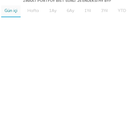
ZIRAAT PORTFOY BIST SURD. 25 ENDEKSI HY BYF
Gün içi
Hafta
1Ay
6Ay
1Yıl
3Yıl
YTD