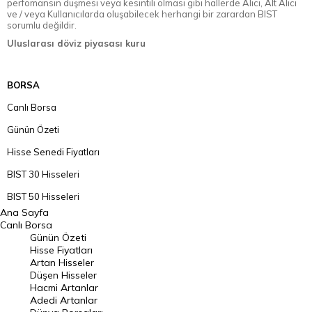
perfomansın düşmesi veya kesintili olması gibi hallerde Alıcı, Alt Alıcı
ve / veya Kullanıcılarda oluşabilecek herhangi bir zarardan BIST
sorumlu değildir.
Uluslarası döviz piyasası kuru
BORSA
Canlı Borsa
Günün Özeti
Hisse Senedi Fiyatları
BIST 30 Hisseleri
BIST 50 Hisseleri
Ana Sayfa
BIST 100 Hisseleri
Canlı Borsa
Günün Özeti
En Çok Artan Hisseler
Hisse Fiyatları
Artan Hisseler
En Çok Düşen Hisseler
Düşen Hisseler
Hacmi Artanlar
Hacmi Artanlar
Adedi Artanlar
Geçmiş Kapanışlar