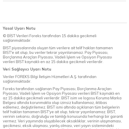
Yasal Uyarı Notu
© BİST Verileri Foreks tarafından 15 dakika gecikmeli
sağlanmaktadır.
BIST piyasalarında oluşan tüm verilere ait telif hakları tamamen
BIST'e ait olup, bu veriler tekrar yayınlanamaz. Pay Piyasası,
Borçlanma Araçları Piyasası, Vadeli İşlem ve Opsiyon Piyasası
verileri BIST kaynaklı en az 15 dakika gecikmeli verilerdir.
Veri Sağlayıcı Uyarı Notu
Veriler FOREKS Bilgi İletişim Hizmetleri A.Ş. tarafından
sağlanmaktadır.
Foreks tarafından sağlanan Pay Piyasası, Borçlanma Araçları
Piyasası, Vadeli İşlem ve Opsiyon Piyasası verileri BIST kaynaklı en
az 15 dakika gecikmeli verilerdir. BIST isim ve logosu Koruma Marka
Belgesi altında korunmakta olup izinsiz kullanılamaz, iktibas
edilemez, değiştirilemez. BIST ismi altında açıklanan tüm belgelerin
telif hakları tamamen BIST'ye ait olup, tekrar yayınlanamaz. BIST,
verinin sekansı, doğruluğu ve tamlığı konusunda herhangi bir garanti
vermez. Veri yayınında oluşabilecek aksaklıklar, verinin ulaşmaması,
gecikmesi, eksik ulaşması, yanlış olması, veri yayın sistemindeki