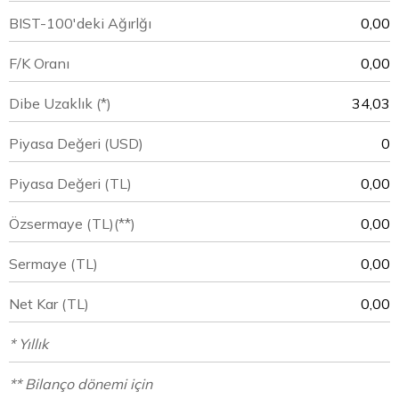
BIST-100'deki Ağırlğı
0,00
F/K Oranı
0,00
Dibe Uzaklık (*)
34,03
Piyasa Değeri
(USD)
0
Piyasa Değeri
(TL)
0,00
Özsermaye
(TL)(**)
0,00
Sermaye
(TL)
0,00
Net Kar
(TL)
0,00
* Yıllık
** Bilanço dönemi için