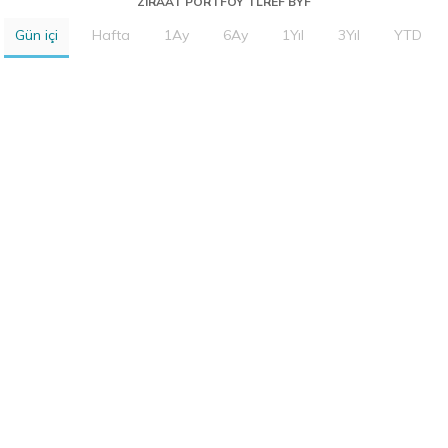
ZIRAAT PORTFOY TLREF BYF
Gün içi
Hafta
1Ay
6Ay
1Yıl
3Yıl
YTD