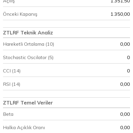
Açılış
1.351,50
Önceki Kapanış
1.350,00
ZTLRF Teknik Analiz
Hareketli Ortalama (10)
0,00
Stochastic Oscilator (5)
0
CCI (14)
0
RSI (14)
0,00
ZTLRF Temel Veriler
Beta
0,00
Halka Açıklık Oranı
0,00