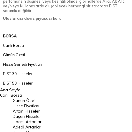
perfomansın düşmesi veya kesintili olması gibi hallerde Alıcı, Alt Alıcı
ve / veya Kullanıcılarda oluşabilecek herhangi bir zarardan BIST
sorumlu değildir.
Uluslarası döviz piyasası kuru
BORSA
Canlı Borsa
Günün Özeti
Hisse Senedi Fiyatları
BIST 30 Hisseleri
BIST 50 Hisseleri
Ana Sayfa
BIST 100 Hisseleri
Canlı Borsa
Günün Özeti
En Çok Artan Hisseler
Hisse Fiyatları
Artan Hisseler
En Çok Düşen Hisseler
Düşen Hisseler
Hacmi Artanlar
Hacmi Artanlar
Adedi Artanlar
Geçmiş Kapanışlar