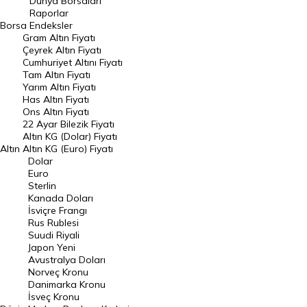
Dünya Borsaları
Raporlar
Dünya Borsaları
Borsa
Endeksler
Gram Altın Fiyatı
Raporlar
Çeyrek Altın Fiyatı
Endeksler
Cumhuriyet Altını Fiyatı
Tam Altın Fiyatı
Yarım Altın Fiyatı
DÖVİZ
Has Altın Fiyatı
Ons Altın Fiyatı
Döviz Kuru
22 Ayar Bilezik Fiyatı
Dolar Kuru
Altın KG (Dolar) Fiyatı
Altın
Altın KG (Euro) Fiyatı
Euro Kuru
Dolar
Euro
Pound Kuru
Sterlin
Kanada Doları
Frank Kuru
İsviçre Frangı
Riyal Kuru
Rus Rublesi
Suudi Riyali
Avustralya Doları
Japon Yeni
Avustralya Doları
Danimarka Kronu Kuru
Norveç Kronu
Danimarka Kronu
Kanada Doları Kuru
İsveç Kronu