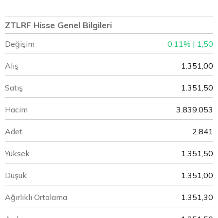
ZTLRF Hisse Genel Bilgileri
Değişim
0,11% | 1,50
Alış
1.351,00
Satış
1.351,50
Hacim
3.839.053
Adet
2.841
Yüksek
1.351,50
Düşük
1.351,00
Ağırlıklı Ortalama
1.351,30