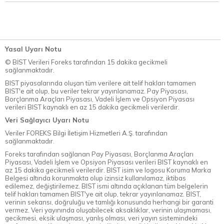
Yasal Uyarı Notu
© BİST Verileri Foreks tarafından 15 dakika gecikmeli
sağlanmaktadır.
BIST piyasalarında oluşan tüm verilere ait telif hakları tamamen
BIST'e ait olup, bu veriler tekrar yayınlanamaz. Pay Piyasası,
Borçlanma Araçları Piyasası, Vadeli İşlem ve Opsiyon Piyasası
verileri BIST kaynaklı en az 15 dakika gecikmeli verilerdir.
Veri Sağlayıcı Uyarı Notu
Veriler FOREKS Bilgi İletişim Hizmetleri A.Ş. tarafından
sağlanmaktadır.
Foreks tarafından sağlanan Pay Piyasası, Borçlanma Araçları
Piyasası, Vadeli İşlem ve Opsiyon Piyasası verileri BIST kaynaklı en
az 15 dakika gecikmeli verilerdir. BIST isim ve logosu Koruma Marka
Belgesi altında korunmakta olup izinsiz kullanılamaz, iktibas
edilemez, değiştirilemez. BIST ismi altında açıklanan tüm belgelerin
telif hakları tamamen BIST'ye ait olup, tekrar yayınlanamaz. BIST,
verinin sekansı, doğruluğu ve tamlığı konusunda herhangi bir garanti
vermez. Veri yayınında oluşabilecek aksaklıklar, verinin ulaşmaması,
gecikmesi, eksik ulaşması, yanlış olması, veri yayın sistemindeki