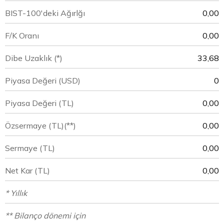
BIST-100'deki Ağırlğı
0,00
F/K Oranı
0,00
Dibe Uzaklık (*)
33,68
Piyasa Değeri
(USD)
0
Piyasa Değeri
(TL)
0,00
Özsermaye
(TL)(**)
0,00
Sermaye
(TL)
0,00
Net Kar
(TL)
0,00
* Yıllık
** Bilanço dönemi için