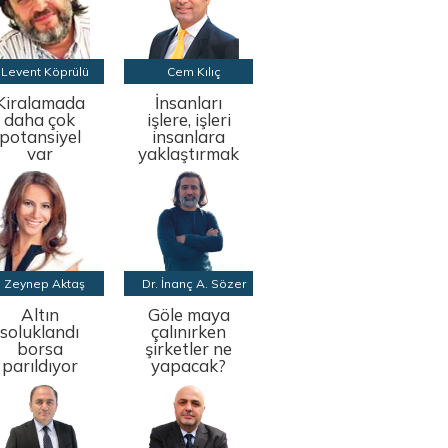
Levent Köprülü
Cem Kılıç
Kiralamada
İnsanları
daha çok
işlere, işleri
potansiyel
insanlara
var
yaklaştırmak
Zeynep Aktaş
Dr. İnanç A. Sözer
Altın
Göle maya
soluklandı
çalınırken
borsa
şirketler ne
parıldıyor
yapacak?