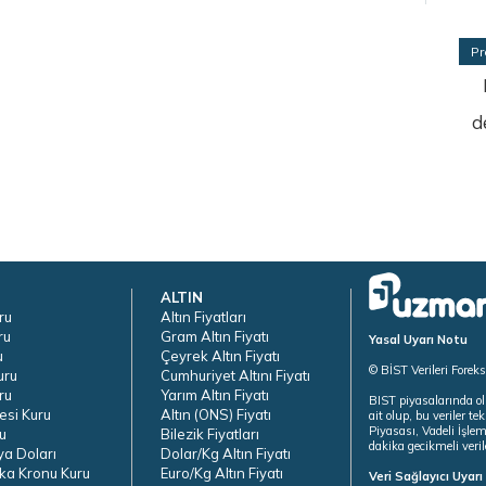
Pr
d
ALTIN
ru
Altın Fiyatları
ru
Gram Altın Fiyatı
Yasal Uyarı Notu
u
Çeyrek Altın Fiyatı
© BİST Verileri Forek
uru
Cumhuriyet Altını Fiyatı
ru
Yarım Altın Fiyatı
BIST piyasalarında ol
esi Kuru
Altın (ONS) Fiyatı
ait olup, bu veriler 
Piyasası, Vadeli İşle
u
Bilezik Fiyatları
dakika gecikmeli veril
ya Doları
Dolar/Kg Altın Fiyatı
ka Kronu Kuru
Euro/Kg Altın Fiyatı
Veri Sağlayıcı Uyar