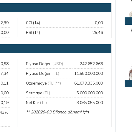
2,39
0,00
CCI (14)
20,00
25,46
RSI (14)
0,98
242.652.666
Piyasa Değeri
(USD)
37,34
11.550.000.000
Piyasa Değeri
(TL)
0,11
61.079.335.000
Özsermaye
(TL)(**)
0,00
5.000.000.000
Sermaye
(TL)
0,19
-3.065.055.000
Net Kar
(TL)
** 202026-03 Bilanço dönemi için
,43%