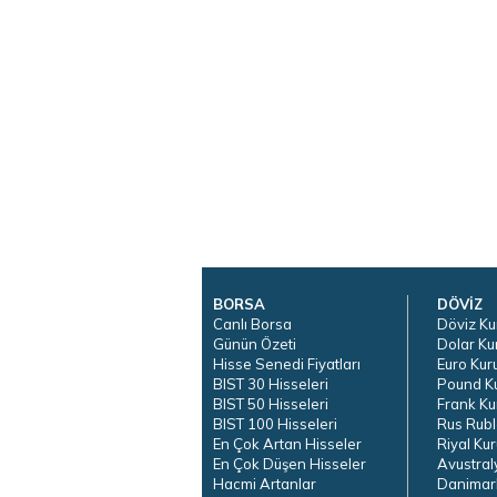
BORSA
DÖVİZ
Canlı Borsa
Döviz Ku
Günün Özeti
Dolar Ku
Hisse Senedi Fiyatları
Euro Kur
BIST 30 Hisseleri
Pound K
BIST 50 Hisseleri
Frank Ku
BIST 100 Hisseleri
Rus Rubl
En Çok Artan Hisseler
Riyal Kur
En Çok Düşen Hisseler
Avustral
Hacmi Artanlar
Danimar