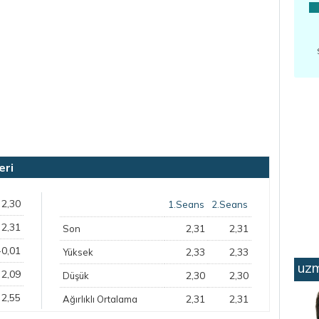
eri
2,30
1.Seans
2.Seans
2,31
2,31
2,31
Son
-0,01
2,33
2,33
Yüksek
uzm
2,09
2,30
2,30
Düşük
2,55
2,31
2,31
Ağırlıklı Ortalama