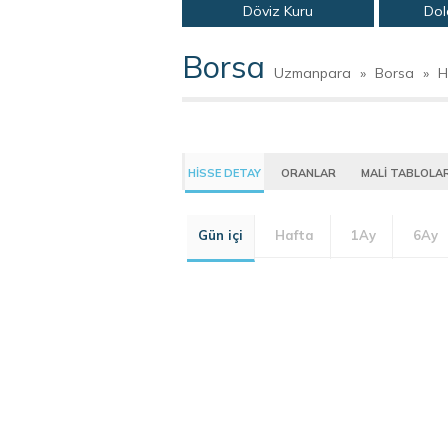
Döviz Kuru
Dol
Borsa
Uzmanpara
»
Borsa
»
H
HİSSE DETAY
ORANLAR
MALİ TABLOLA
Gün içi
Hafta
1Ay
6Ay