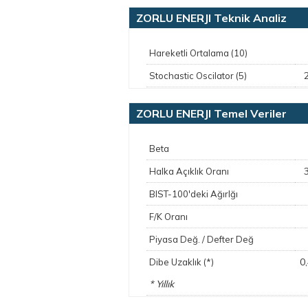
ZORLU ENERJI Teknik Analiz
Hareketli Ortalama (10)
Stochastic Oscilator (5)
ZORLU ENERJI Temel Veriler
Beta
Halka Açıklık Oranı
BIST-100'deki Ağırlğı
F/K Oranı
Piyasa Değ. / Defter Değ
0
Dibe Uzaklık (*)
* Yıllık