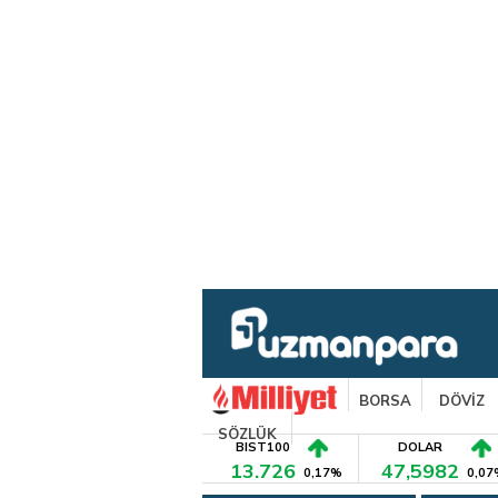
BORSA
DÖVİZ
SÖZLÜK
BIST100
DOLAR
13.726
47,5982
0,17%
0,07