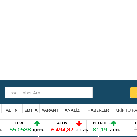
ALTIN
EMTİA
VARANT
ANALİZ
HABERLER
KRİPTO P
EURO
ALTIN
PETROL
55,0588
6.494,82
81,19
4
%
0,09%
-0,02%
2,19%