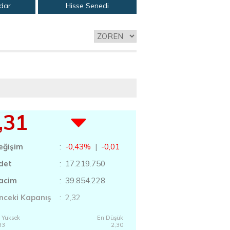
adar
Hisse Senedi
,31
eğişim
:
-0,43%
|
-0,01
det
: 17.219.750
acim
: 39.854.228
nceki Kapanış
: 2,32
 Yüksek
En Düşük
33
2,30