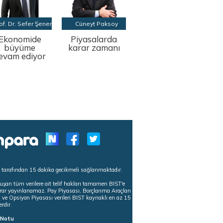
of. Dr. Sefer Şener
Cüneyt Paksoy
Ekonomide
Piyasalarda
büyüme
karar zamanı
evam ediyor
s tarafından 15 dakika gecikmeli sağlanmaktadır.
uşan tüm verilere ait telif hakları tamamen BIST'e
tekrar yayınlanamaz. Pay Piyasası, Borçlanma Araçları
m ve Opsiyon Piyasası verileri BIST kaynaklı en az 15
erdir.
ı Notu