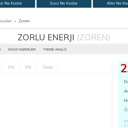
ar Ne Kadar
Euro Ne Kadar
Altın Ne K
isseler
»
Zoren
ZORLU ENERJI
(ZOREN)
R
HİSSE HABERLERİ
TEKNİK ANALİZ
2
1Yıl
3Yıl
Tümü
D
A
H
Ö
En
2,