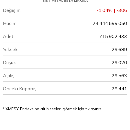
BIST METAL ESYA MAKINA
Değişim
-1,04% | -306
Hacim
24.444.699.050
Adet
715.902.433
Yüksek
29.689
Düşük
29.020
Açılış
29.563
Önceki Kapanış
29.441
* XMESY Endeksine ait hisseleri görmek için tıklayınız.