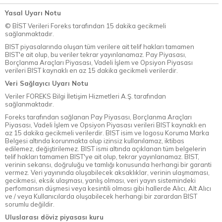
Yasal Uyarı Notu
© BİST Verileri Foreks tarafından 15 dakika gecikmeli
sağlanmaktadır.
BIST piyasalarında oluşan tüm verilere ait telif hakları tamamen
BIST'e ait olup, bu veriler tekrar yayınlanamaz. Pay Piyasası,
Borçlanma Araçları Piyasası, Vadeli İşlem ve Opsiyon Piyasası
verileri BIST kaynaklı en az 15 dakika gecikmeli verilerdir.
Veri Sağlayıcı Uyarı Notu
Veriler FOREKS Bilgi İletişim Hizmetleri A.Ş. tarafından
sağlanmaktadır.
Foreks tarafından sağlanan Pay Piyasası, Borçlanma Araçları
Piyasası, Vadeli İşlem ve Opsiyon Piyasası verileri BIST kaynaklı en
az 15 dakika gecikmeli verilerdir. BIST isim ve logosu Koruma Marka
Belgesi altında korunmakta olup izinsiz kullanılamaz, iktibas
edilemez, değiştirilemez. BIST ismi altında açıklanan tüm belgelerin
telif hakları tamamen BIST'ye ait olup, tekrar yayınlanamaz. BIST,
verinin sekansı, doğruluğu ve tamlığı konusunda herhangi bir garanti
vermez. Veri yayınında oluşabilecek aksaklıklar, verinin ulaşmaması,
gecikmesi, eksik ulaşması, yanlış olması, veri yayın sistemindeki
perfomansın düşmesi veya kesintili olması gibi hallerde Alıcı, Alt Alıcı
ve / veya Kullanıcılarda oluşabilecek herhangi bir zarardan BIST
sorumlu değildir.
Uluslarası döviz piyasası kuru