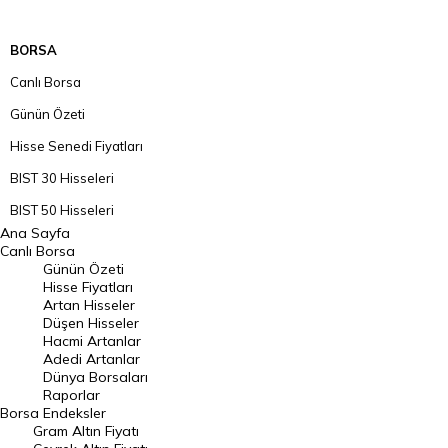
BORSA
Canlı Borsa
Günün Özeti
Hisse Senedi Fiyatları
BIST 30 Hisseleri
BIST 50 Hisseleri
Ana Sayfa
BIST 100 Hisseleri
Canlı Borsa
Günün Özeti
En Çok Artan Hisseler
Hisse Fiyatları
Artan Hisseler
En Çok Düşen Hisseler
Düşen Hisseler
Hacmi Artanlar
Hacmi Artanlar
Adedi Artanlar
Geçmiş Kapanışlar
Dünya Borsaları
Raporlar
Dünya Borsaları
Borsa
Endeksler
Gram Altın Fiyatı
Raporlar