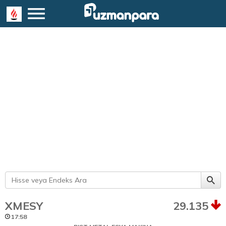
XMESY
29.135
17:58