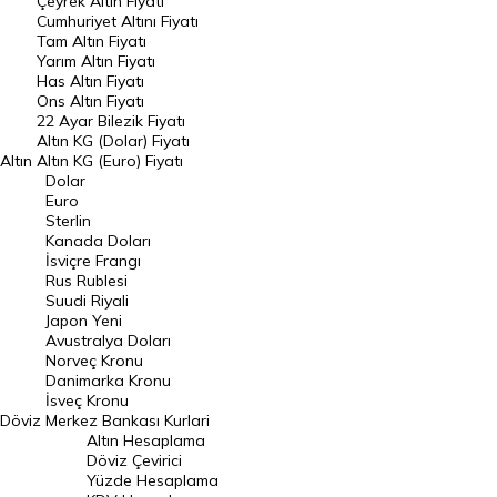
Çeyrek Altın Fiyatı
Endeksler
Cumhuriyet Altını Fiyatı
Tam Altın Fiyatı
Yarım Altın Fiyatı
DÖVİZ
Has Altın Fiyatı
Ons Altın Fiyatı
Döviz Kuru
22 Ayar Bilezik Fiyatı
Dolar Kuru
Altın KG (Dolar) Fiyatı
Altın
Altın KG (Euro) Fiyatı
Euro Kuru
Dolar
Euro
Pound Kuru
Sterlin
Kanada Doları
Frank Kuru
İsviçre Frangı
Riyal Kuru
Rus Rublesi
Suudi Riyali
Avustralya Doları
Japon Yeni
Avustralya Doları
Danimarka Kronu Kuru
Norveç Kronu
Danimarka Kronu
Kanada Doları Kuru
İsveç Kronu
Döviz
Merkez Bankası Kurlari
Norveç Kronu Kuru
Altın Hesaplama
İsveç Kronu Kuru
Döviz Çevirici
Yüzde Hesaplama
Japon Yeni Kuru