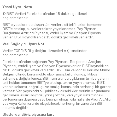
Yasal Uyarı Notu
© BİST Verileri Foreks tarafından 15 dakika gecikmeli
sağlanmaktadır.
BIST piyasalarında oluşan tüm verilere ait telif hakları tamamen
BIST'e ait olup, bu veriler tekrar yayınlanamaz. Pay Piyasası,
Borçlanma Araçları Piyasası, Vadeli İşlem ve Opsiyon Piyasası
verileri BIST kaynaklı en az 15 dakika gecikmeli verilerdir.
Veri Sağlayıcı Uyarı Notu
Veriler FOREKS Bilgi İletişim Hizmetleri A.Ş. tarafından
sağlanmaktadır.
Foreks tarafından sağlanan Pay Piyasası, Borçlanma Araçları
Piyasası, Vadeli İşlem ve Opsiyon Piyasası verileri BIST kaynaklı en
az 15 dakika gecikmeli verilerdir. BIST isim ve logosu Koruma Marka
Belgesi altında korunmakta olup izinsiz kullanılamaz, iktibas
edilemez, değiştirilemez. BIST ismi altında açıklanan tüm belgelerin
telif hakları tamamen BIST'ye ait olup, tekrar yayınlanamaz. BIST,
verinin sekansı, doğruluğu ve tamlığı konusunda herhangi bir garanti
vermez. Veri yayınında oluşabilecek aksaklıklar, verinin ulaşmaması,
gecikmesi, eksik ulaşması, yanlış olması, veri yayın sistemindeki
perfomansın düşmesi veya kesintili olması gibi hallerde Alıcı, Alt Alıcı
ve / veya Kullanıcılarda oluşabilecek herhangi bir zarardan BIST
sorumlu değildir.
Uluslarası döviz piyasası kuru