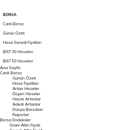
BORSA
Canlı Borsa
Günün Özeti
Hisse Senedi Fiyatları
BIST 30 Hisseleri
BIST 50 Hisseleri
Ana Sayfa
BIST 100 Hisseleri
Canlı Borsa
Günün Özeti
En Çok Artan Hisseler
Hisse Fiyatları
Artan Hisseler
En Çok Düşen Hisseler
Düşen Hisseler
Hacmi Artanlar
Hacmi Artanlar
Adedi Artanlar
Geçmiş Kapanışlar
Dünya Borsaları
Raporlar
Dünya Borsaları
Borsa
Endeksler
Gram Altın Fiyatı
Raporlar