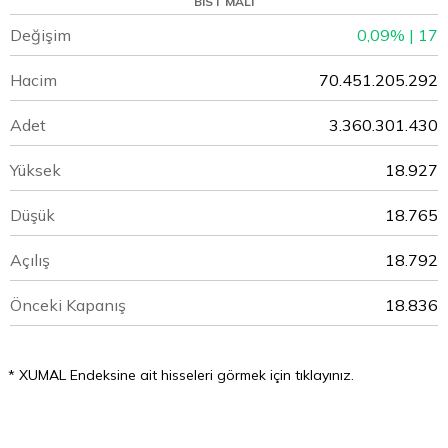
BIST MALI
Değişim
0,09% | 17
Hacim
70.451.205.292
Adet
3.360.301.430
Yüksek
18.927
Düşük
18.765
Açılış
18.792
Önceki Kapanış
18.836
* XUMAL Endeksine ait hisseleri görmek için tıklayınız.