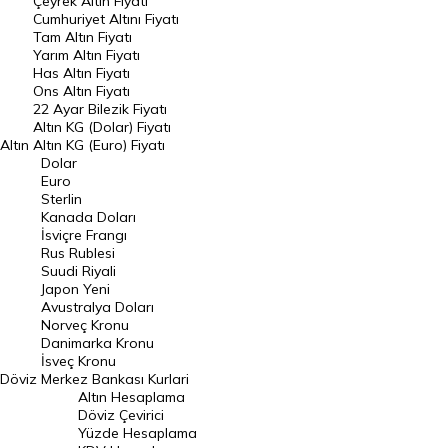
Çeyrek Altın Fiyatı
Endeksler
Cumhuriyet Altını Fiyatı
Tam Altın Fiyatı
Yarım Altın Fiyatı
DÖVİZ
Has Altın Fiyatı
Ons Altın Fiyatı
Döviz Kuru
22 Ayar Bilezik Fiyatı
Dolar Kuru
Altın KG (Dolar) Fiyatı
Altın
Altın KG (Euro) Fiyatı
Euro Kuru
Dolar
Euro
Pound Kuru
Sterlin
Kanada Doları
Frank Kuru
İsviçre Frangı
Riyal Kuru
Rus Rublesi
Suudi Riyali
Avustralya Doları
Japon Yeni
Avustralya Doları
Danimarka Kronu Kuru
Norveç Kronu
Danimarka Kronu
Kanada Doları Kuru
İsveç Kronu
Döviz
Merkez Bankası Kurlari
Norveç Kronu Kuru
Altın Hesaplama
İsveç Kronu Kuru
Döviz Çevirici
Yüzde Hesaplama
Japon Yeni Kuru