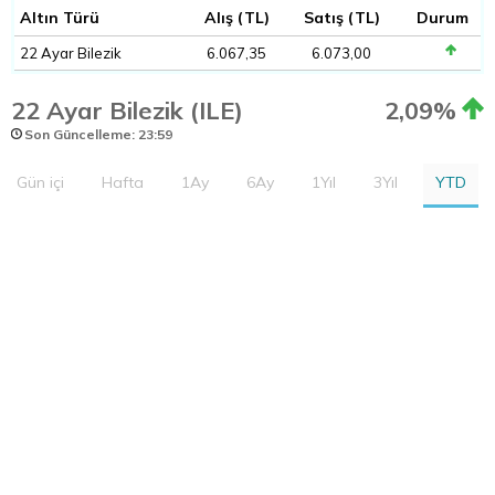
Altın Türü
Alış (TL)
Satış (TL)
Durum
22 Ayar Bilezik
6.067,35
6.073,00
22 Ayar Bilezik (ILE)
2,09%
Son Güncelleme: 23:59
Gün içi
Hafta
1Ay
6Ay
1Yıl
3Yıl
YTD