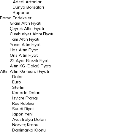
Adedi Artanlar
Geçmiş Kapanışlar
Dünya Borsaları
Raporlar
Dünya Borsaları
Borsa
Endeksler
Gram Altın Fiyatı
Raporlar
Çeyrek Altın Fiyatı
Endeksler
Cumhuriyet Altını Fiyatı
Tam Altın Fiyatı
Yarım Altın Fiyatı
DÖVİZ
Has Altın Fiyatı
Ons Altın Fiyatı
Döviz Kuru
22 Ayar Bilezik Fiyatı
Dolar Kuru
Altın KG (Dolar) Fiyatı
Altın
Altın KG (Euro) Fiyatı
Euro Kuru
Dolar
Euro
Pound Kuru
Sterlin
Kanada Doları
Frank Kuru
İsviçre Frangı
Riyal Kuru
Rus Rublesi
Suudi Riyali
Avustralya Doları
Japon Yeni
Avustralya Doları
Danimarka Kronu Kuru
Norveç Kronu
Danimarka Kronu
Kanada Doları Kuru