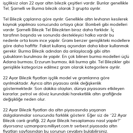
işçiliksiz olan 22 ayar altın bilezik çeşitleri vardır. Bunlar genellikle
Tel, Şarnelli ve Burma bilezik olarak 3 grupta ayrılır.
Tel Bilezik çaplarına göre ayrılır. Genellikle altın levhanın kesilerek
kaynak yapılması sonucunda ortaya çıkar. Bombeli gibi modelleri
vardır. Şarnelli Bilezik Tel Bilezikten biraz daha farklıdır. İç
tarafının başında ve sonunda destekleyici halka vardır bu
nedenle orta kısmı ince yapılır. Gramı benzer genişlikteki modellere
göre daha hafiftir. Fakat kullanış açısından daha kibar kullanmak
gerekir. Burma Bilezik adından da anlaşılacağı gibi altın
çubukların burulması ile yapılır. En çok bilinen burma modelleri üçlü
Adana burması, Erzurum burması, ikili burma gibi. Tel Bilezikler gibi
genişlikle kategorize edilmez gram olarak kategorilere ayrılır.
22 Ayar Bilezik fiyatları işçilik model ve gramlarına göre
ayrılmaktadır. Ayrıca altın piyasası anlık değişkenlik
göstermektedir. Son dakika olayları, dünya piyasasını etkileyen
kararlar, petrol ve döviz kurundaki hareketlilik altın grafiğinde
değişikliğe neden olur.
22 Ayar Bilezik fiyatları da altın piyasasında yaşanan
dalgalanmalar sonucunda farklılık gösterir. Eğer siz de “22 Ayar
Bilezik canlı grafiği, 22 Ayar Bilezik hesaplaması nasıl yapılır?”
diyorsanız uzmanpara.milliyet.com.tr serbest piyasada altın
fiyatları sayfasından bu sorunun cevabını bulabilirsiniz.