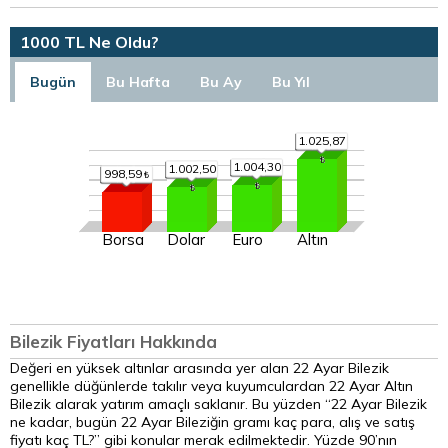
1000 TL Ne Oldu?
Bugün
Bu Hafta
Bu Ay
Bu Yıl
1.025,87
1.004,30
1.002,50
998,59
Borsa
Dolar
Euro
Altın
Bilezik Fiyatları Hakkında
Değeri en yüksek altınlar arasında yer alan 22 Ayar Bilezik
genellikle düğünlerde takılır veya kuyumculardan 22 Ayar Altın
Bilezik alarak yatırım amaçlı saklanır. Bu yüzden “22 Ayar Bilezik
ne kadar, bugün 22 Ayar Bileziğin gramı kaç para, alış ve satış
fiyatı kaç TL?” gibi konular merak edilmektedir. Yüzde 90’nın