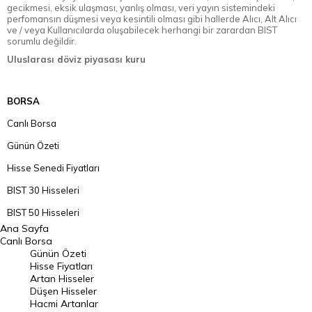
gecikmesi, eksik ulaşması, yanlış olması, veri yayın sistemindeki
perfomansın düşmesi veya kesintili olması gibi hallerde Alıcı, Alt Alıcı
ve / veya Kullanıcılarda oluşabilecek herhangi bir zarardan BIST
sorumlu değildir.
Uluslarası döviz piyasası kuru
BORSA
Canlı Borsa
Günün Özeti
Hisse Senedi Fiyatları
BIST 30 Hisseleri
BIST 50 Hisseleri
Ana Sayfa
BIST 100 Hisseleri
Canlı Borsa
Günün Özeti
En Çok Artan Hisseler
Hisse Fiyatları
Artan Hisseler
En Çok Düşen Hisseler
Düşen Hisseler
Hacmi Artanlar
Hacmi Artanlar