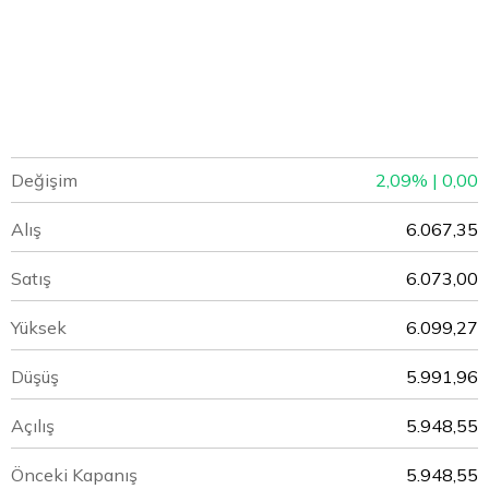
Değişim
2,09% | 0,00
Alış
6.067,35
Satış
6.073,00
Yüksek
6.099,27
Düşüş
5.991,96
Açılış
5.948,55
Önceki Kapanış
5.948,55