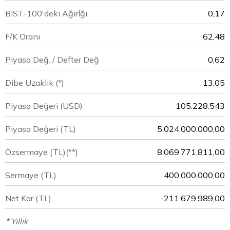
BIST-100'deki Ağırlğı
0,17
F/K Oranı
62,48
Piyasa Değ. / Defter Değ
0,62
Dibe Uzaklık (*)
13,05
Piyasa Değeri
(USD)
105.228.543
Piyasa Değeri
(TL)
5.024.000.000,00
Özsermaye
(TL)(**)
8.069.771.811,00
Sermaye
(TL)
400.000.000,00
Net Kar
(TL)
-211.679.989,00
* Yıllık