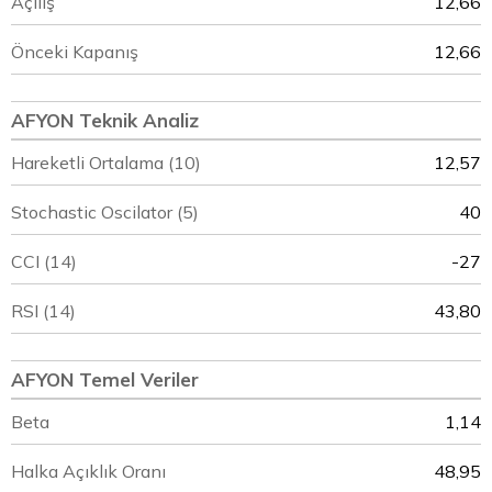
Açılış
12,66
Önceki Kapanış
12,66
AFYON Teknik Analiz
Hareketli Ortalama (10)
12,57
Stochastic Oscilator (5)
40
CCI (14)
-27
RSI (14)
43,80
AFYON Temel Veriler
Beta
1,14
Halka Açıklık Oranı
48,95