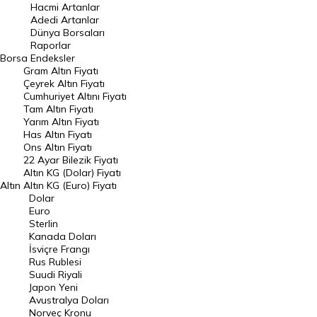
Hacmi Artanlar
Hacmi Artanlar
Adedi Artanlar
Geçmiş Kapanışlar
Dünya Borsaları
Raporlar
Dünya Borsaları
Borsa
Endeksler
Gram Altın Fiyatı
Raporlar
Çeyrek Altın Fiyatı
Endeksler
Cumhuriyet Altını Fiyatı
Tam Altın Fiyatı
Yarım Altın Fiyatı
DÖVİZ
Has Altın Fiyatı
Ons Altın Fiyatı
Döviz Kuru
22 Ayar Bilezik Fiyatı
Dolar Kuru
Altın KG (Dolar) Fiyatı
Altın
Altın KG (Euro) Fiyatı
Euro Kuru
Dolar
Euro
Pound Kuru
Sterlin
Kanada Doları
Frank Kuru
İsviçre Frangı
Riyal Kuru
Rus Rublesi
Suudi Riyali
Avustralya Doları
Japon Yeni
Avustralya Doları
Danimarka Kronu Kuru
Norveç Kronu