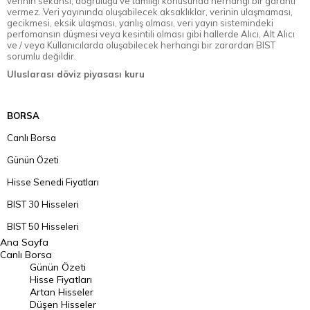
verinin sekansı, doğruluğu ve tamlığı konusunda herhangi bir garanti
vermez. Veri yayınında oluşabilecek aksaklıklar, verinin ulaşmaması,
gecikmesi, eksik ulaşması, yanlış olması, veri yayın sistemindeki
perfomansın düşmesi veya kesintili olması gibi hallerde Alıcı, Alt Alıcı
ve / veya Kullanıcılarda oluşabilecek herhangi bir zarardan BIST
sorumlu değildir.
Uluslarası döviz piyasası kuru
BORSA
Canlı Borsa
Günün Özeti
Hisse Senedi Fiyatları
BIST 30 Hisseleri
BIST 50 Hisseleri
Ana Sayfa
BIST 100 Hisseleri
Canlı Borsa
Günün Özeti
En Çok Artan Hisseler
Hisse Fiyatları
Artan Hisseler
En Çok Düşen Hisseler
Düşen Hisseler