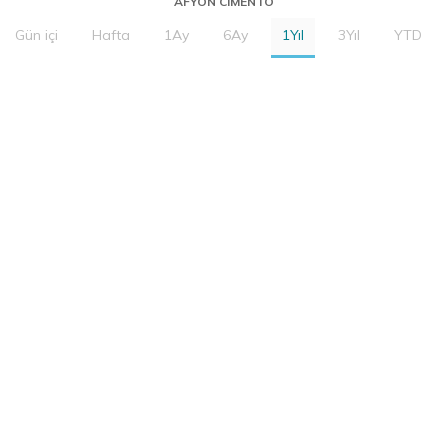
AFYON CIMENTO
Gün içi
Hafta
1Ay
6Ay
1Yıl
3Yıl
YTD