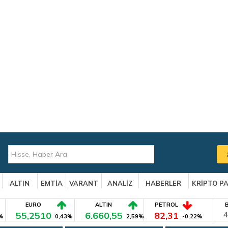
ALTIN
EMTİA
VARANT
ANALİZ
HABERLER
KRİPTO P
EURO
ALTIN
PETROL
55,2510
6.660,55
82,31
4
%
0,43%
2,59%
-0,22%