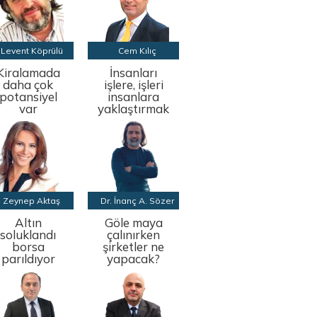
Levent Köprülü
Cem Kılıç
Kiralamada
İnsanları
daha çok
işlere, işleri
potansiyel
insanlara
var
yaklaştırmak
Zeynep Aktaş
Dr. İnanç A. Sözer
Altın
Göle maya
soluklandı
çalınırken
borsa
şirketler ne
parıldıyor
yapacak?