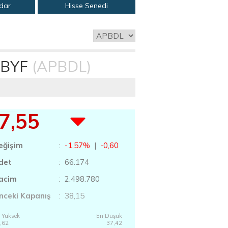
adar
Hisse Senedi
 BYF
(APBDL)
7,55
eğişim
:
-1,57%
|
-0,60
det
: 66.174
acim
: 2.498.780
nceki Kapanış
: 38,15
 Yüksek
En Düşük
,62
37,42