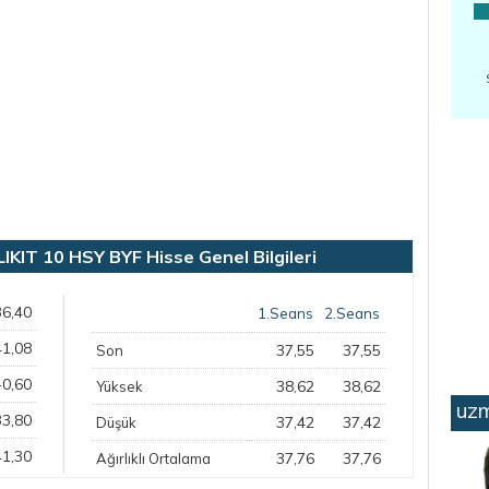
IT 10 HSY BYF Hisse Genel Bilgileri
36,40
1.Seans
2.Seans
41,08
37,55
37,55
Son
-0,60
38,62
38,62
Yüksek
uzm
33,80
37,42
37,42
Düşük
41,30
37,76
37,76
Ağırlıklı Ortalama