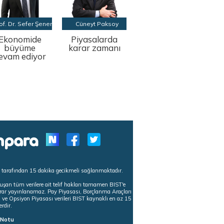
of. Dr. Sefer Şener
Cüneyt Paksoy
Ekonomide
Piyasalarda
büyüme
karar zamanı
evam ediyor
s tarafından 15 dakika gecikmeli sağlanmaktadır.
uşan tüm verilere ait telif hakları tamamen BIST'e
tekrar yayınlanamaz. Pay Piyasası, Borçlanma Araçları
m ve Opsiyon Piyasası verileri BIST kaynaklı en az 15
erdir.
ı Notu