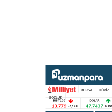
BORSA
DÖVİZ
SÖZLÜK
BIST100
DOLAR
13.779
47,7437
-0,14%
0,25