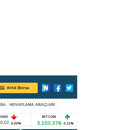
ARA
HESAPLAMA ARAÇLARI
BONO
BITCOIN
0,02
3.103.376
0,00%
0,21%