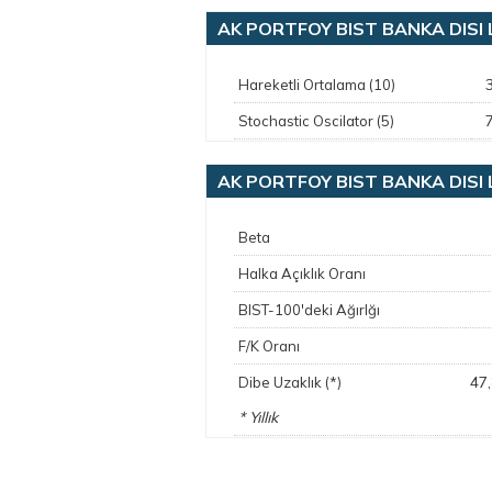
AK PORTFOY BIST BANKA DISI LI
Hareketli Ortalama (10)
Stochastic Oscilator (5)
AK PORTFOY BIST BANKA DISI LI
Beta
Halka Açıklık Oranı
BIST-100'deki Ağırlğı
F/K Oranı
47
Dibe Uzaklık (*)
* Yıllık