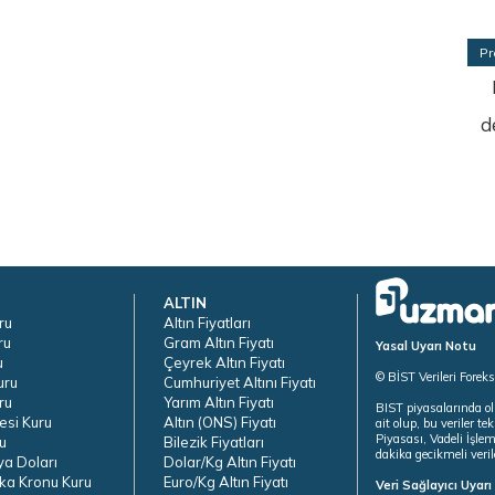
Pr
d
ALTIN
ru
Altın Fiyatları
ru
Gram Altın Fiyatı
Yasal Uyarı Notu
u
Çeyrek Altın Fiyatı
© BİST Verileri Forek
uru
Cumhuriyet Altını Fiyatı
ru
Yarım Altın Fiyatı
BIST piyasalarında ol
esi Kuru
Altın (ONS) Fiyatı
ait olup, bu veriler 
Piyasası, Vadeli İşle
u
Bilezik Fiyatları
dakika gecikmeli veril
ya Doları
Dolar/Kg Altın Fiyatı
ka Kronu Kuru
Euro/Kg Altın Fiyatı
Veri Sağlayıcı Uyar