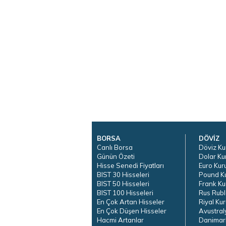
BORSA
DÖVİZ
Canlı Borsa
Döviz Ku
Günün Özeti
Dolar Ku
Hisse Senedi Fiyatları
Euro Kur
BIST 30 Hisseleri
Pound K
BIST 50 Hisseleri
Frank Ku
BIST 100 Hisseleri
Rus Rubl
En Çok Artan Hisseler
Riyal Kur
En Çok Düşen Hisseler
Avustral
Hacmi Artanlar
Danimar