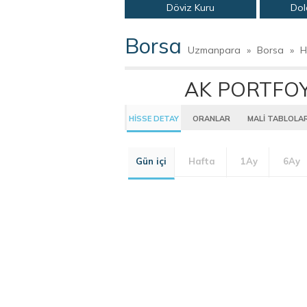
Döviz Kuru
Dol
Borsa
Uzmanpara
»
Borsa
»
H
AK PORTFOY 
HİSSE DETAY
ORANLAR
MALİ TABLOLA
Gün içi
Hafta
1Ay
6Ay