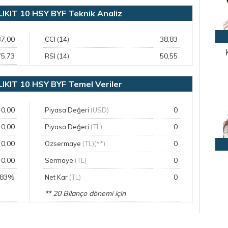
KIT 10 HSY BYF Teknik Analiz
37,00
38,83
CCI (14)
75,73
50,55
RSI (14)
KIT 10 HSY BYF Temel Veriler
0,00
0
Piyasa Değeri
(USD)
0,00
0
Piyasa Değeri
(TL)
0,00
0
Özsermaye
(TL)(**)
0,00
0
Sermaye
(TL)
,83%
0
Net Kar
(TL)
** 20 Bilanço dönemi için