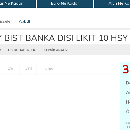
ar Ne Kadar
Euro Ne Kadar
Altın Ne K
isseler
»
Apbdl
BIST BANKA DISI LIKIT 10 HSY
R
HİSSE HABERLERİ
TEKNİK ANALİZ
3
1Yıl
3Yıl
Tümü
D
A
H
Ö
En
38