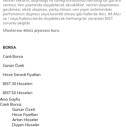
verinin sekansı, doğruluğu ve tamlığı konusunda herhangi bir garanti
vermez. Veri yayınında oluşabilecek aksaklıklar, verinin ulaşmaması,
gecikmesi, eksik ulaşması, yanlış olması, veri yayın sistemindeki
perfomansın düşmesi veya kesintili olması gibi hallerde Alıcı, Alt Alıcı
ve / veya Kullanıcılarda oluşabilecek herhangi bir zarardan BIST
sorumlu değildir.
Uluslarası döviz piyasası kuru
BORSA
Canlı Borsa
Günün Özeti
Hisse Senedi Fiyatları
BIST 30 Hisseleri
BIST 50 Hisseleri
Ana Sayfa
BIST 100 Hisseleri
Canlı Borsa
Günün Özeti
En Çok Artan Hisseler
Hisse Fiyatları
Artan Hisseler
En Çok Düşen Hisseler
Düşen Hisseler