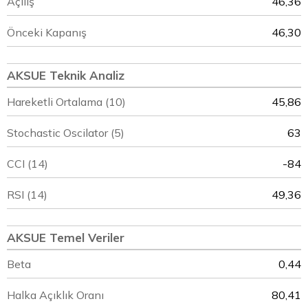
Açılış
46,36
Önceki Kapanış
46,30
AKSUE Teknik Analiz
Hareketli Ortalama (10)
45,86
Stochastic Oscilator (5)
63
CCI (14)
-84
RSI (14)
49,36
AKSUE Temel Veriler
Beta
0,44
Halka Açıklık Oranı
80,41