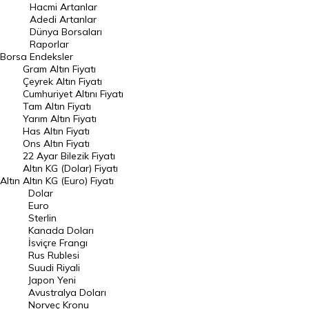
Hacmi Artanlar
Hacmi Artanlar
Adedi Artanlar
Geçmiş Kapanışlar
Dünya Borsaları
Raporlar
Dünya Borsaları
Borsa
Endeksler
Gram Altın Fiyatı
Raporlar
Çeyrek Altın Fiyatı
Endeksler
Cumhuriyet Altını Fiyatı
Tam Altın Fiyatı
Yarım Altın Fiyatı
DÖVİZ
Has Altın Fiyatı
Ons Altın Fiyatı
Döviz Kuru
22 Ayar Bilezik Fiyatı
Dolar Kuru
Altın KG (Dolar) Fiyatı
Altın
Altın KG (Euro) Fiyatı
Euro Kuru
Dolar
Euro
Pound Kuru
Sterlin
Kanada Doları
Frank Kuru
İsviçre Frangı
Riyal Kuru
Rus Rublesi
Suudi Riyali
Avustralya Doları
Japon Yeni
Avustralya Doları
Danimarka Kronu Kuru
Norveç Kronu