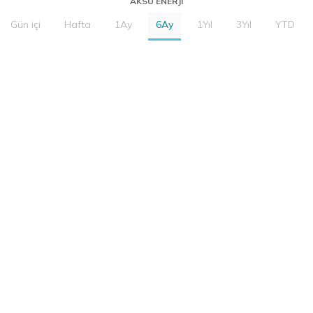
AKSU ENERJI
Gün içi
Hafta
1Ay
6Ay
1Yıl
3Yıl
YTD