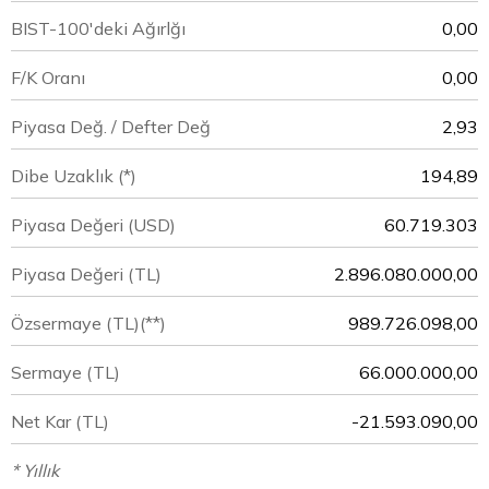
BIST-100'deki Ağırlğı
0,00
F/K Oranı
0,00
Piyasa Değ. / Defter Değ
2,93
Dibe Uzaklık (*)
194,89
Piyasa Değeri
(USD)
60.719.303
Piyasa Değeri
(TL)
2.896.080.000,00
Özsermaye
(TL)(**)
989.726.098,00
Sermaye
(TL)
66.000.000,00
Net Kar
(TL)
-21.593.090,00
* Yıllık