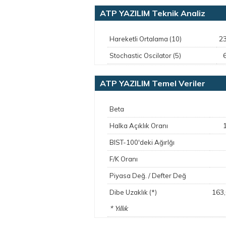
ATP YAZILIM Teknik Analiz
2
Hareketli Ortalama (10)
Stochastic Oscilator (5)
ATP YAZILIM Temel Veriler
Beta
Halka Açıklık Oranı
BIST-100'deki Ağırlğı
F/K Oranı
Piyasa Değ. / Defter Değ
163
Dibe Uzaklık (*)
* Yıllık