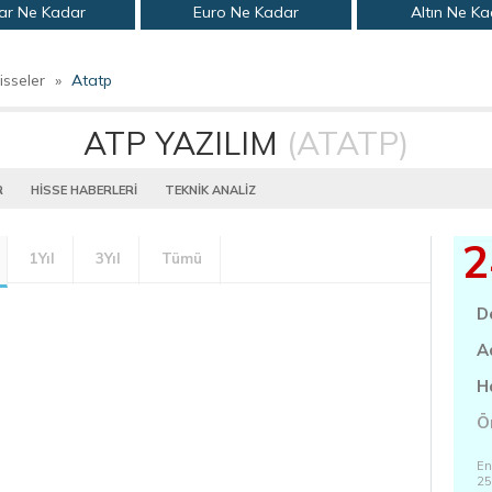
ar Ne Kadar
Euro Ne Kadar
Altın Ne K
isseler
»
Atatp
ATP YAZILIM
(ATATP)
R
HİSSE HABERLERİ
TEKNİK ANALİZ
2
1Yıl
3Yıl
Tümü
D
A
H
Ö
En
25