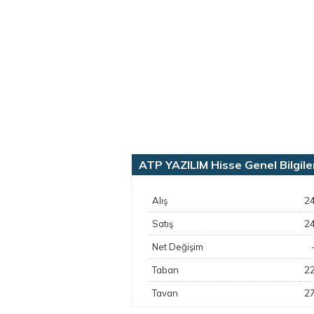
ATP YAZILIM Hisse Genel Bilgile
2
Alış
2
Satış
Net Değişim
2
Taban
2
Tavan