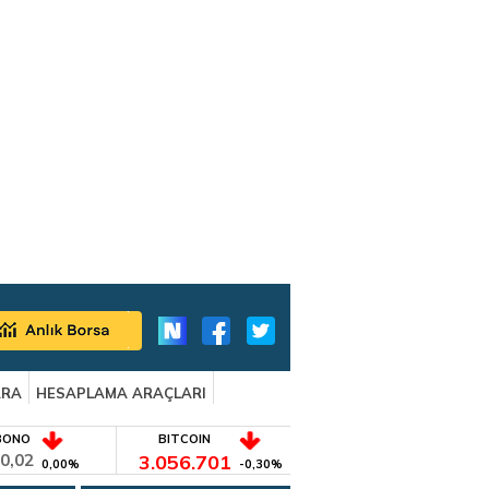
ARA
HESAPLAMA ARAÇLARI
BONO
BITCOIN
0,02
3.056.701
0,00%
-0,30%