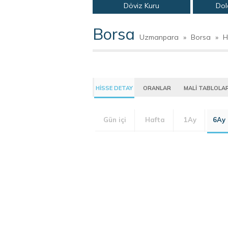
Döviz Kuru
Dol
Borsa
Uzmanpara
»
Borsa
»
H
HİSSE DETAY
ORANLAR
MALİ TABLOLA
Gün içi
Hafta
1Ay
6Ay