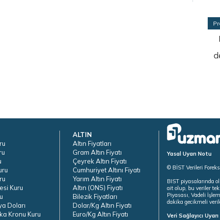
Pr
d
ALTIN
ru
Altın Fiyatları
ru
Gram Altın Fiyatı
Yasal Uyarı Notu
u
Çeyrek Altın Fiyatı
© BİST Verileri Forek
uru
Cumhuriyet Altını Fiyatı
ru
Yarım Altın Fiyatı
BIST piyasalarında ol
esi Kuru
Altın (ONS) Fiyatı
ait olup, bu veriler 
Piyasası, Vadeli İşle
u
Bilezik Fiyatları
dakika gecikmeli veril
ya Doları
Dolar/Kg Altın Fiyatı
ka Kronu Kuru
Euro/Kg Altın Fiyatı
Veri Sağlayıcı Uyar