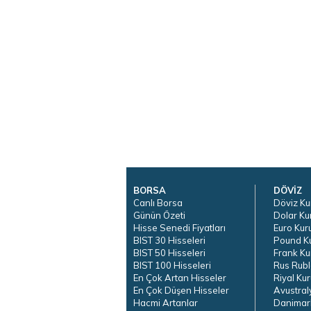
BORSA
DÖVİZ
Canlı Borsa
Döviz Ku
Günün Özeti
Dolar Ku
Hisse Senedi Fiyatları
Euro Kur
BIST 30 Hisseleri
Pound K
BIST 50 Hisseleri
Frank Ku
BIST 100 Hisseleri
Rus Rubl
En Çok Artan Hisseler
Riyal Kur
En Çok Düşen Hisseler
Avustral
Hacmi Artanlar
Danimar