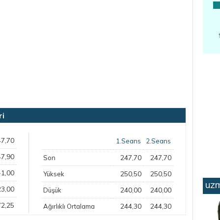
ri
47,70
1.Seans
2.Seans
47,90
247,70
247,70
Son
-1,00
250,50
250,50
Yüksek
uzm
23,00
240,00
240,00
Düşük
72,25
244,30
244,30
Ağırlıklı Ortalama