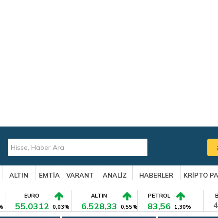
ALTIN
EMTİA
VARANT
ANALİZ
HABERLER
KRİPTO P
EURO
ALTIN
PETROL
55,0312
6.528,33
83,56
4
%
0,03%
0,55%
1,30%