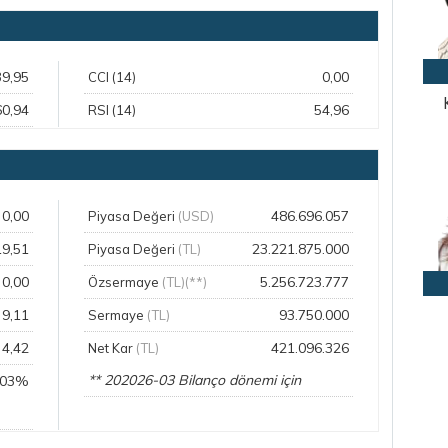
39,95
0,00
CCI (14)
60,94
54,96
RSI (14)
0,00
486.696.057
Piyasa Değeri
(USD)
19,51
23.221.875.000
Piyasa Değeri
(TL)
0,00
5.256.723.777
Özsermaye
(TL)(**)
9,11
93.750.000
Sermaye
(TL)
4,42
421.096.326
Net Kar
(TL)
** 202026-03 Bilanço dönemi için
,03%