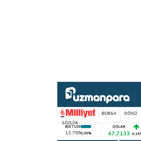
BORSA
DÖVİZ
SÖZLÜK
BIST100
DOLAR
13.799
47,7133
0,00%
0,19