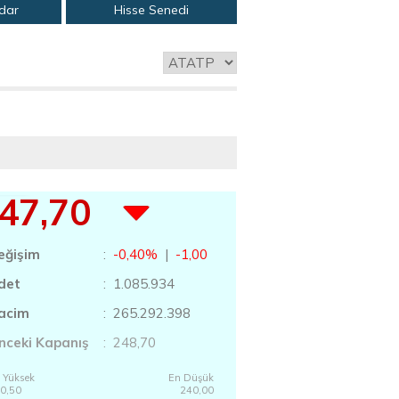
adar
Hisse Senedi
47,70
eğişim
:
-0,40%
|
-1,00
det
: 1.085.934
acim
: 265.292.398
nceki Kapanış
: 248,70
 Yüksek
En Düşük
0,50
240,00