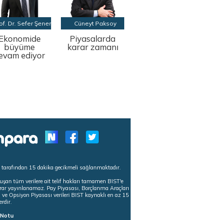
of. Dr. Sefer Şener
Cüneyt Paksoy
Ekonomide
Piyasalarda
büyüme
karar zamanı
evam ediyor
s tarafından 15 dakika gecikmeli sağlanmaktadır.
uşan tüm verilere ait telif hakları tamamen BIST'e
tekrar yayınlanamaz. Pay Piyasası, Borçlanma Araçları
m ve Opsiyon Piyasası verileri BIST kaynaklı en az 15
erdir.
ı Notu