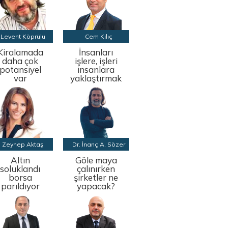
Levent Köprülü
Cem Kılıç
Kiralamada
İnsanları
daha çok
işlere, işleri
potansiyel
insanlara
var
yaklaştırmak
Zeynep Aktaş
Dr. İnanç A. Sözer
Altın
Göle maya
soluklandı
çalınırken
borsa
şirketler ne
parıldıyor
yapacak?