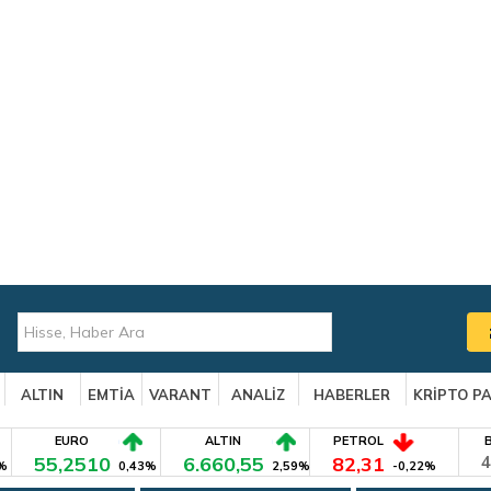
ALTIN
EMTİA
VARANT
ANALİZ
HABERLER
KRİPTO P
EURO
ALTIN
PETROL
55,2510
6.660,55
82,31
4
%
0,43%
2,59%
-0,22%