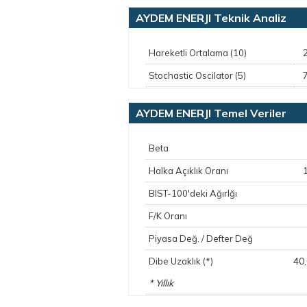
AYDEM ENERJI Teknik Analiz
Hareketli Ortalama (10)
Stochastic Oscilator (5)
AYDEM ENERJI Temel Veriler
Beta
Halka Açıklık Oranı
BIST-100'deki Ağırlğı
F/K Oranı
Piyasa Değ. / Defter Değ
40
Dibe Uzaklık (*)
* Yıllık