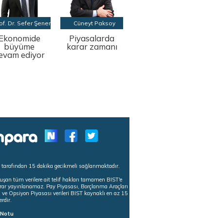
of. Dr. Sefer Şener
Cüneyt Paksoy
Ekonomide
Piyasalarda
büyüme
karar zamanı
evam ediyor
s tarafından 15 dakika gecikmeli sağlanmaktadır.
uşan tüm verilere ait telif hakları tamamen BIST'e
tekrar yayınlanamaz. Pay Piyasası, Borçlanma Araçları
m ve Opsiyon Piyasası verileri BIST kaynaklı en az 15
erdir.
ı Notu