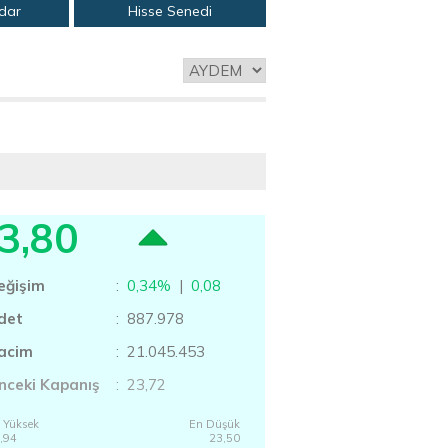
adar
Hisse Senedi
3,80
eğişim
:
0,34%
|
0,08
det
: 887.978
acim
: 21.045.453
nceki Kapanış
: 23,72
 Yüksek
En Düşük
,94
23,50