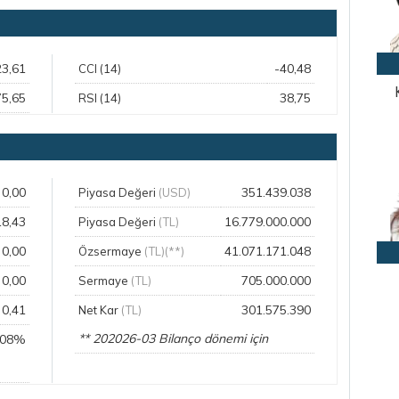
23,61
-40,48
CCI (14)
75,65
38,75
RSI (14)
0,00
351.439.038
Piyasa Değeri
(USD)
18,43
16.779.000.000
Piyasa Değeri
(TL)
0,00
41.071.171.048
Özsermaye
(TL)(**)
0,00
705.000.000
Sermaye
(TL)
0,41
301.575.390
Net Kar
(TL)
** 202026-03 Bilanço dönemi için
,08%