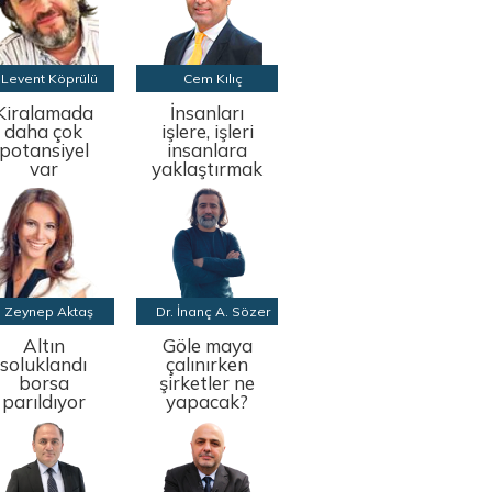
Levent Köprülü
Cem Kılıç
Kiralamada
İnsanları
daha çok
işlere, işleri
potansiyel
insanlara
var
yaklaştırmak
Zeynep Aktaş
Dr. İnanç A. Sözer
Altın
Göle maya
soluklandı
çalınırken
borsa
şirketler ne
parıldıyor
yapacak?