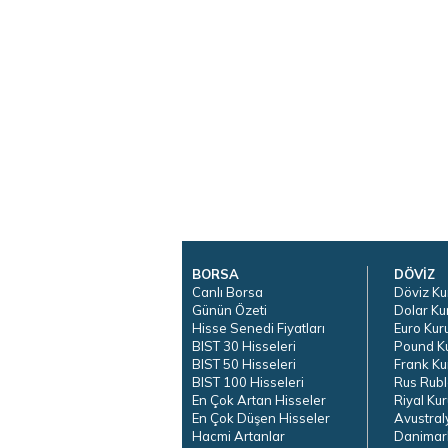
BORSA
DÖVİZ
Canlı Borsa
Döviz Ku
Günün Özeti
Dolar Ku
Hisse Senedi Fiyatları
Euro Kur
BIST 30 Hisseleri
Pound K
BIST 50 Hisseleri
Frank Ku
BIST 100 Hisseleri
Rus Rubl
En Çok Artan Hisseler
Riyal Kur
En Çok Düşen Hisseler
Avustral
Hacmi Artanlar
Danimar