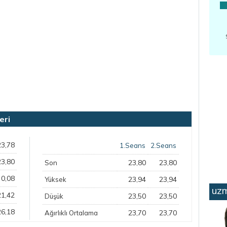
eri
23,78
1.Seans
2.Seans
23,80
23,80
23,80
Son
0,08
23,94
23,94
Yüksek
uzm
21,42
23,50
23,50
Düşük
26,18
23,70
23,70
Ağırlıklı Ortalama