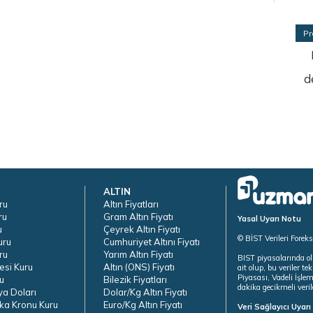
Pr
d
ALTIN
ru
Altın Fiyatları
ru
Gram Altın Fiyatı
Yasal Uyarı Notu
u
Çeyrek Altın Fiyatı
© BİST Verileri Forek
uru
Cumhuriyet Altını Fiyatı
ru
Yarım Altın Fiyatı
BIST piyasalarında ol
esi Kuru
Altın (ONS) Fiyatı
ait olup, bu veriler 
Piyasası, Vadeli İşle
u
Bilezik Fiyatları
dakika gecikmeli veril
ya Doları
Dolar/Kg Altın Fiyatı
ka Kronu Kuru
Euro/Kg Altın Fiyatı
Veri Sağlayıcı Uyar