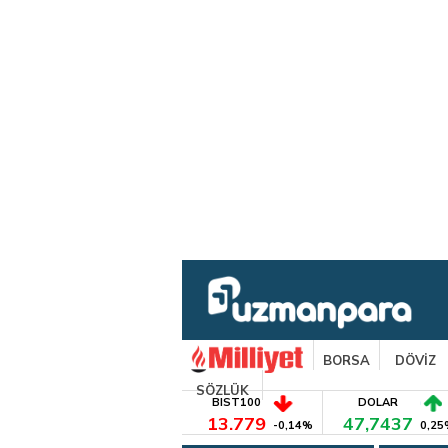
BORSA
DÖVİZ
SÖZLÜK
BIST100
DOLAR
13.779
47,7437
-0,14%
0,25