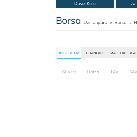
Döviz Kuru
Dol
Borsa
Uzmanpara
»
Borsa
»
H
HİSSE DETAY
ORANLAR
MALİ TABLOLA
Gün içi
Hafta
1Ay
6Ay