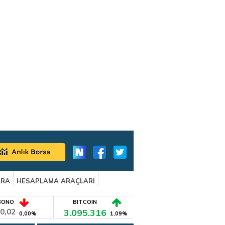
ARA
HESAPLAMA ARAÇLARI
BONO
BITCOIN
0,02
3.095.316
0,00%
1,09%