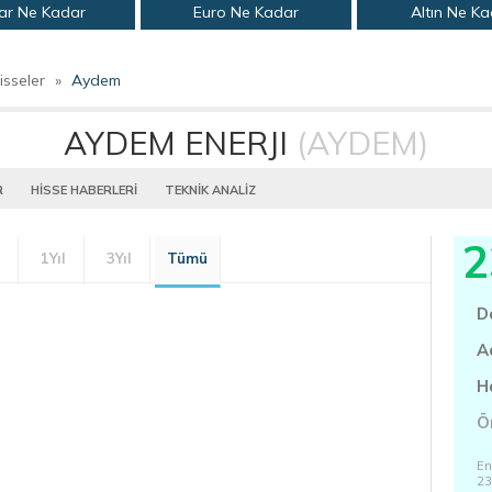
ar Ne Kadar
Euro Ne Kadar
Altın Ne K
isseler
»
Aydem
AYDEM ENERJI
(AYDEM)
R
HİSSE HABERLERİ
TEKNİK ANALİZ
2
1Yıl
3Yıl
Tümü
D
A
H
Ö
En
23