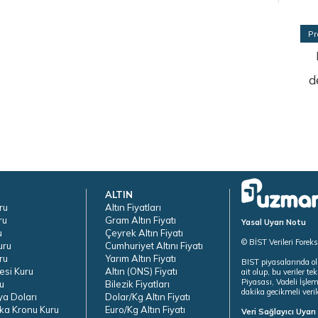
Pr
d
ALTIN
ru
Altın Fiyatları
ru
Gram Altın Fiyatı
Yasal Uyarı Notu
u
Çeyrek Altın Fiyatı
© BİST Verileri Forek
uru
Cumhuriyet Altını Fiyatı
ru
Yarım Altın Fiyatı
BIST piyasalarında ol
esi Kuru
Altın (ONS) Fiyatı
ait olup, bu veriler 
Piyasası, Vadeli İşle
u
Bilezik Fiyatları
dakika gecikmeli veril
ya Doları
Dolar/Kg Altın Fiyatı
ka Kronu Kuru
Euro/Kg Altın Fiyatı
Veri Sağlayıcı Uyar