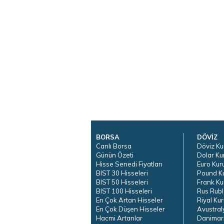
BORSA
DÖVİZ
Canlı Borsa
Döviz Ku
Günün Özeti
Dolar Ku
Hisse Senedi Fiyatları
Euro Kur
BIST 30 Hisseleri
Pound K
BIST 50 Hisseleri
Frank Ku
BIST 100 Hisseleri
Rus Rubl
En Çok Artan Hisseler
Riyal Kur
En Çok Düşen Hisseler
Avustral
Hacmi Artanlar
Danimar