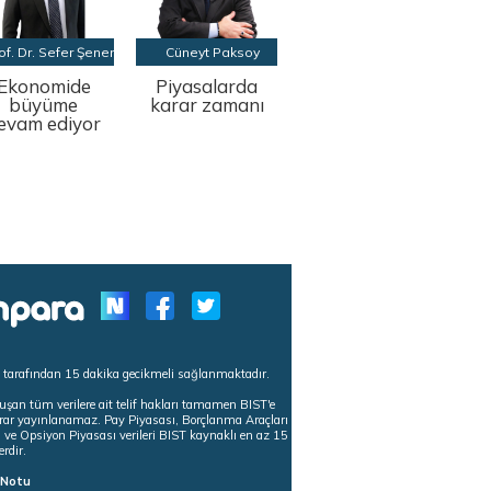
of. Dr. Sefer Şener
Cüneyt Paksoy
Ekonomide
Piyasalarda
büyüme
karar zamanı
evam ediyor
s tarafından 15 dakika gecikmeli sağlanmaktadır.
uşan tüm verilere ait telif hakları tamamen BIST'e
tekrar yayınlanamaz. Pay Piyasası, Borçlanma Araçları
m ve Opsiyon Piyasası verileri BIST kaynaklı en az 15
erdir.
ı Notu