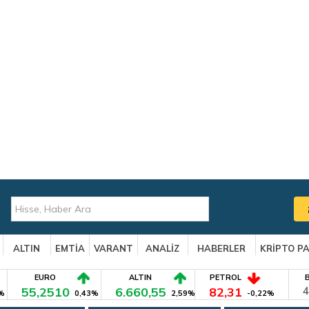
ALTIN
EMTİA
VARANT
ANALİZ
HABERLER
KRİPTO P
EURO
ALTIN
PETROL
55,2510
6.660,55
82,31
4
%
0,43%
2,59%
-0,22%