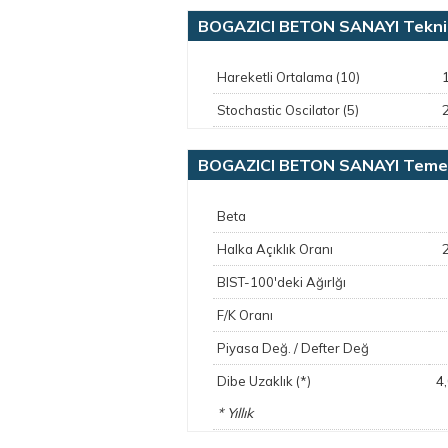
BOGAZICI BETON SANAYI Teknik
Hareketli Ortalama (10)
Stochastic Oscilator (5)
BOGAZICI BETON SANAYI Temel 
Beta
Halka Açıklık Oranı
BIST-100'deki Ağırlğı
F/K Oranı
Piyasa Değ. / Defter Değ
4
Dibe Uzaklık (*)
* Yıllık