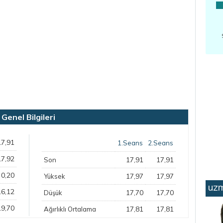
enel Bilgileri
17,91
1.Seans
2.Seans
17,92
17,91
17,91
Son
0,20
17,97
17,97
Yüksek
uzm
16,12
17,70
17,70
Düşük
19,70
17,81
17,81
Ağırlıklı Ortalama