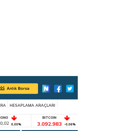
ARA
HESAPLAMA ARAÇLARI
BONO
BITCOIN
0,02
3.092.983
0,00%
-0,06%