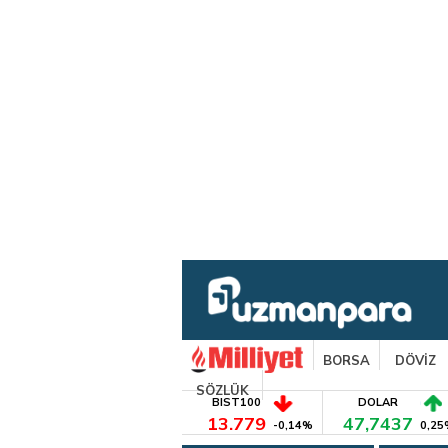
BORSA
DÖVİZ
SÖZLÜK
BIST100
DOLAR
13.779
47,7437
-0,14%
0,25