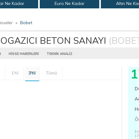
ar Ne Kadar
Euro Ne Kadar
Altın Ne K
isseler
»
Bobet
OGAZICI BETON SANAYI
(BOBE
R
HİSSE HABERLERİ
TEKNİK ANALİZ
1
1Yıl
3Yıl
Tümü
D
A
H
Ö
En
17