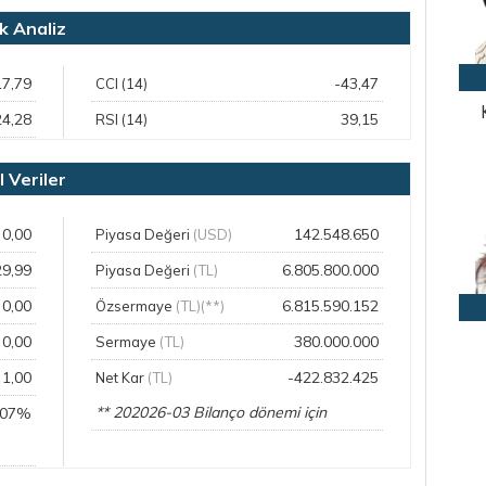
 Analiz
17,79
-43,47
CCI (14)
24,28
39,15
RSI (14)
Veriler
0,00
142.548.650
Piyasa Değeri
(USD)
29,99
6.805.800.000
Piyasa Değeri
(TL)
0,00
6.815.590.152
Özsermaye
(TL)(**)
0,00
380.000.000
Sermaye
(TL)
1,00
-422.832.425
Net Kar
(TL)
** 202026-03 Bilanço dönemi için
,07%