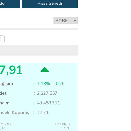
adar
Hisse Senedi
T)
7,91
eğişim
:
1,13%
|
0,20
det
: 2.327.557
acim
: 41.453.711
nceki Kapanış
: 17,71
 Yüksek
En Düşük
,97
17,70