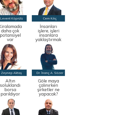
Levent Köprülü
Cem Kılıç
Kiralamada
İnsanları
daha çok
işlere, işleri
potansiyel
insanlara
var
yaklaştırmak
Zeynep Aktaş
Dr. İnanç A. Sözer
Altın
Göle maya
soluklandı
çalınırken
borsa
şirketler ne
parıldıyor
yapacak?