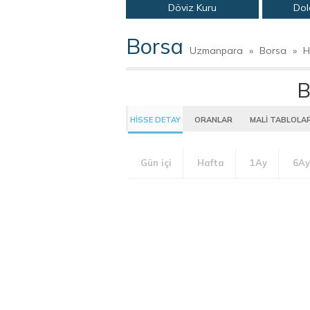
Döviz Kuru
Dol
Borsa
Uzmanpara
»
Borsa
»
H
B
HİSSE DETAY
ORANLAR
MALİ TABLOLA
Gün içi
Hafta
1Ay
6Ay