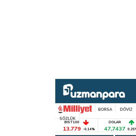
BORSA
DÖVİZ
SÖZLÜK
BIST100
DOLAR
13.779
47,7437
-0,14%
0,25