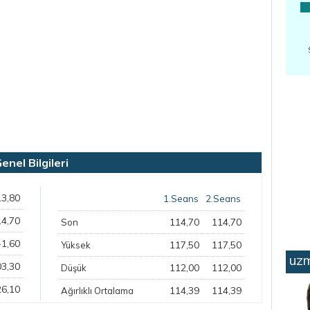
el Bilgileri
13,80
1.Seans
2.Seans
14,70
114,70
114,70
Son
-1,60
117,50
117,50
Yüksek
uzm
03,30
112,00
112,00
Düşük
26,10
114,39
114,39
Ağırlıklı Ortalama