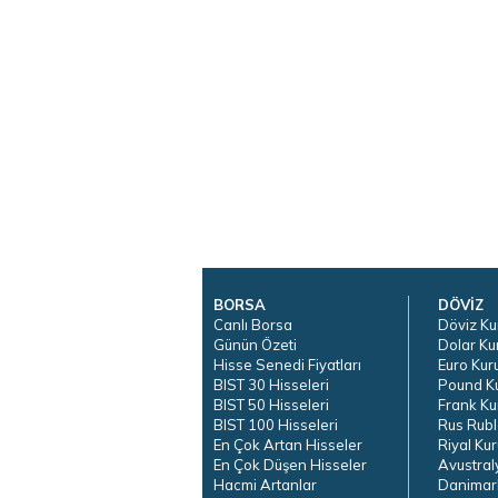
BORSA
DÖVİZ
Canlı Borsa
Döviz Ku
Günün Özeti
Dolar Ku
Hisse Senedi Fiyatları
Euro Kur
BIST 30 Hisseleri
Pound K
BIST 50 Hisseleri
Frank Ku
BIST 100 Hisseleri
Rus Rubl
En Çok Artan Hisseler
Riyal Kur
En Çok Düşen Hisseler
Avustral
Hacmi Artanlar
Danimar