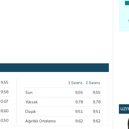
9,55
1.Seans
2.Seans
9,58
9,55
9,55
Son
-0,07
9,78
9,78
Yüksek
uzm
8,60
9,51
9,51
Düşük
10,50
9,62
9,62
Ağırlıklı Ortalama