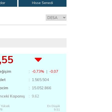
adar
Hisse Senedi
,55
eğişim
:
-0,73%
|
-0,07
det
: 1.565.504
acim
: 15.052.866
nceki Kapanış
: 9,62
 Yüksek
En Düşük
78
9,51