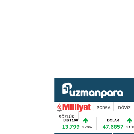
BORSA
DÖVİZ
SÖZLÜK
BIST100
DOLAR
13.799
47,6857
0,70%
0,13