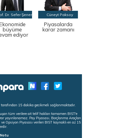
of. Dr. Sefer Şener
Cüneyt Paksoy
Ekonomide
Piyasalarda
büyüme
karar zamanı
evam ediyor
s tarafından 15 dakika gecikmeli sağlanmaktadır.
uşan tüm verilere ait telif hakları tamamen BIST'e
tekrar yayınlanamaz. Pay Piyasası, Borçlanma Araçları
m ve Opsiyon Piyasası verileri BIST kaynaklı en az 15
erdir.
ı Notu