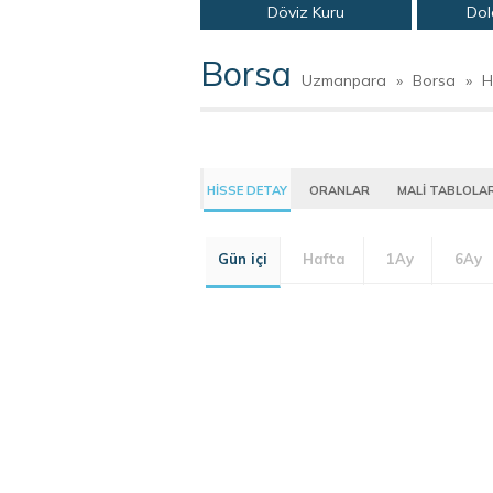
Döviz Kuru
Dol
Borsa
Uzmanpara
»
Borsa
»
H
HİSSE DETAY
ORANLAR
MALİ TABLOLA
Gün içi
Hafta
1Ay
6Ay