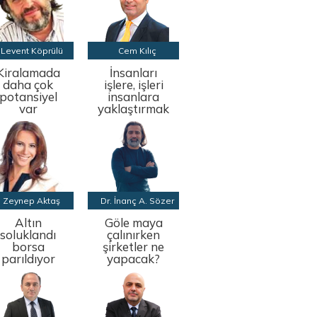
Levent Köprülü
Cem Kılıç
Kiralamada
İnsanları
daha çok
işlere, işleri
potansiyel
insanlara
var
yaklaştırmak
Zeynep Aktaş
Dr. İnanç A. Sözer
Altın
Göle maya
soluklandı
çalınırken
borsa
şirketler ne
parıldıyor
yapacak?