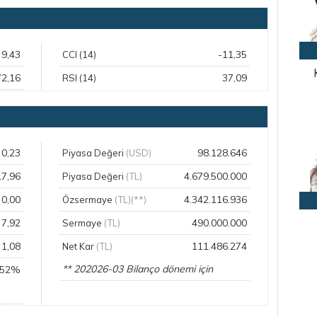
9,43
-11,35
CCI (14)
72,16
37,09
RSI (14)
0,23
98.128.646
Piyasa Değeri
(USD)
17,96
4.679.500.000
Piyasa Değeri
(TL)
0,00
4.342.116.936
Özsermaye
(TL)(**)
7,92
490.000.000
Sermaye
(TL)
1,08
111.486.274
Net Kar
(TL)
** 202026-03 Bilanço dönemi için
,52%