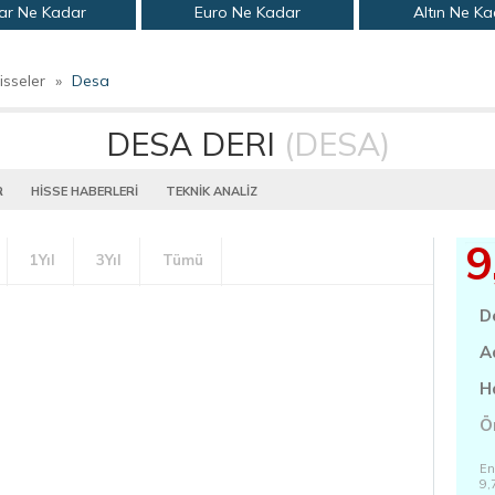
ar Ne Kadar
Euro Ne Kadar
Altın Ne K
isseler
»
Desa
DESA DERI
(DESA)
R
HİSSE HABERLERİ
TEKNİK ANALİZ
9
1Yıl
3Yıl
Tümü
D
A
H
Ö
En
9,