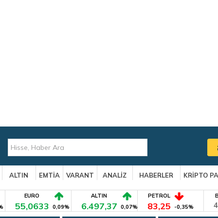
ALTIN
EMTİA
VARANT
ANALİZ
HABERLER
KRİPTO P
EURO
ALTIN
PETROL
55,0633
6.497,37
83,25
4
%
0,09%
0,07%
-0,35%