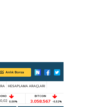
ARA
HESAPLAMA ARAÇLARI
BONO
BITCOIN
0,02
3.058.567
0,00%
-0,52%