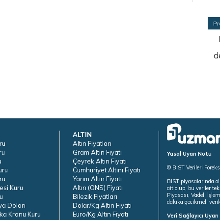
Pr
d
ALTIN
ru
Altın Fiyatları
ru
Gram Altın Fiyatı
Yasal Uyarı Notu
u
Çeyrek Altın Fiyatı
© BİST Verileri Forek
uru
Cumhuriyet Altını Fiyatı
ru
Yarım Altın Fiyatı
BIST piyasalarında ol
esi Kuru
Altın (ONS) Fiyatı
ait olup, bu veriler 
Piyasası, Vadeli İşle
u
Bilezik Fiyatları
dakika gecikmeli veril
ya Doları
Dolar/Kg Altın Fiyatı
ka Kronu Kuru
Euro/Kg Altın Fiyatı
Veri Sağlayıcı Uyar