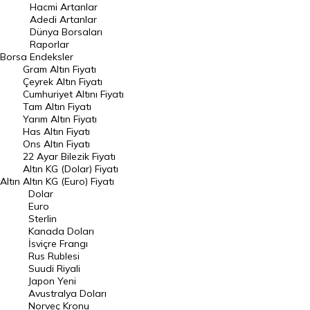
Hacmi Artanlar
Hacmi Artanlar
Adedi Artanlar
Geçmiş Kapanışlar
Dünya Borsaları
Raporlar
Dünya Borsaları
Borsa
Endeksler
Gram Altın Fiyatı
Raporlar
Çeyrek Altın Fiyatı
Endeksler
Cumhuriyet Altını Fiyatı
Tam Altın Fiyatı
Yarım Altın Fiyatı
DÖVİZ
Has Altın Fiyatı
Ons Altın Fiyatı
Döviz Kuru
22 Ayar Bilezik Fiyatı
Dolar Kuru
Altın KG (Dolar) Fiyatı
Altın
Altın KG (Euro) Fiyatı
Euro Kuru
Dolar
Euro
Pound Kuru
Sterlin
Kanada Doları
Frank Kuru
İsviçre Frangı
Riyal Kuru
Rus Rublesi
Suudi Riyali
Avustralya Doları
Japon Yeni
Avustralya Doları
Danimarka Kronu Kuru
Norveç Kronu