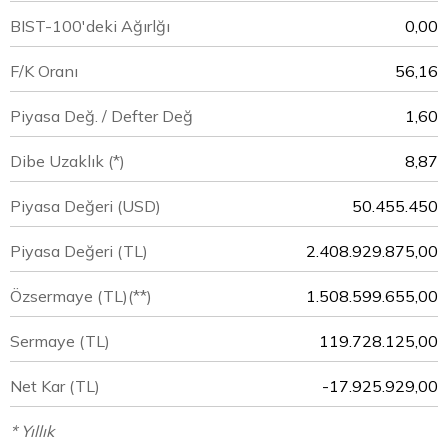
BIST-100'deki Ağırlğı
0,00
F/K Oranı
56,16
Piyasa Değ. / Defter Değ
1,60
Dibe Uzaklık (*)
8,87
Piyasa Değeri
(USD)
50.455.450
Piyasa Değeri
(TL)
2.408.929.875,00
Özsermaye
(TL)(**)
1.508.599.655,00
Sermaye
(TL)
119.728.125,00
Net Kar
(TL)
-17.925.929,00
* Yıllık