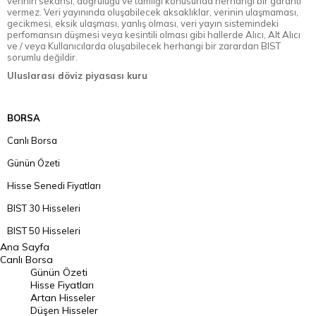
verinin sekansı, doğruluğu ve tamlığı konusunda herhangi bir garanti
vermez. Veri yayınında oluşabilecek aksaklıklar, verinin ulaşmaması,
gecikmesi, eksik ulaşması, yanlış olması, veri yayın sistemindeki
perfomansın düşmesi veya kesintili olması gibi hallerde Alıcı, Alt Alıcı
ve / veya Kullanıcılarda oluşabilecek herhangi bir zarardan BIST
sorumlu değildir.
Uluslarası döviz piyasası kuru
BORSA
Canlı Borsa
Günün Özeti
Hisse Senedi Fiyatları
BIST 30 Hisseleri
BIST 50 Hisseleri
Ana Sayfa
BIST 100 Hisseleri
Canlı Borsa
Günün Özeti
En Çok Artan Hisseler
Hisse Fiyatları
Artan Hisseler
En Çok Düşen Hisseler
Düşen Hisseler