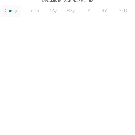
DINAMIK ISI MAKINA YALITIM
Gün içi
Hafta
1Ay
6Ay
1Yıl
3Yıl
YTD