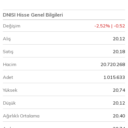
DNISI Hisse Genel Bilgileri
Değişim
-2,52% | -0,52
Alış
20,12
Satış
20,18
Hacim
20.720.268
Adet
1.015.633
Yüksek
20,74
Düşük
20,12
Ağırlıklı Ortalama
20,40