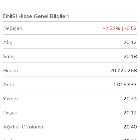
DNISI Hisse Genel Bilgileri
Değişim
-2,52% | -0,52
Alış
20,12
Satış
20,18
Hacim
20.720.268
Adet
1.015.633
Yüksek
20,74
Düşük
20,12
Ağırlıklı Ortalama
20,40