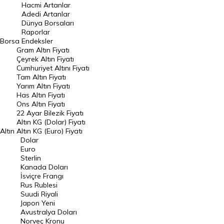
Hacmi Artanlar
Hacmi Artanlar
Adedi Artanlar
Geçmiş Kapanışlar
Dünya Borsaları
Raporlar
Dünya Borsaları
Borsa
Endeksler
Gram Altın Fiyatı
Raporlar
Çeyrek Altın Fiyatı
Endeksler
Cumhuriyet Altını Fiyatı
Tam Altın Fiyatı
Yarım Altın Fiyatı
DÖVİZ
Has Altın Fiyatı
Ons Altın Fiyatı
Döviz Kuru
22 Ayar Bilezik Fiyatı
Dolar Kuru
Altın KG (Dolar) Fiyatı
Altın
Altın KG (Euro) Fiyatı
Euro Kuru
Dolar
Euro
Pound Kuru
Sterlin
Kanada Doları
Frank Kuru
İsviçre Frangı
Riyal Kuru
Rus Rublesi
Suudi Riyali
Avustralya Doları
Japon Yeni
Avustralya Doları
Danimarka Kronu Kuru
Norveç Kronu