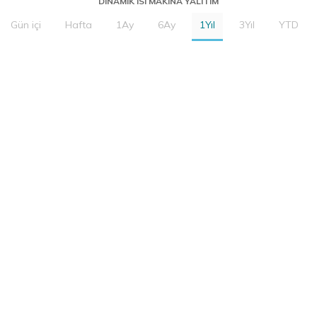
DINAMIK ISI MAKINA YALITIM
Gün içi
Hafta
1Ay
6Ay
1Yıl
3Yıl
YTD