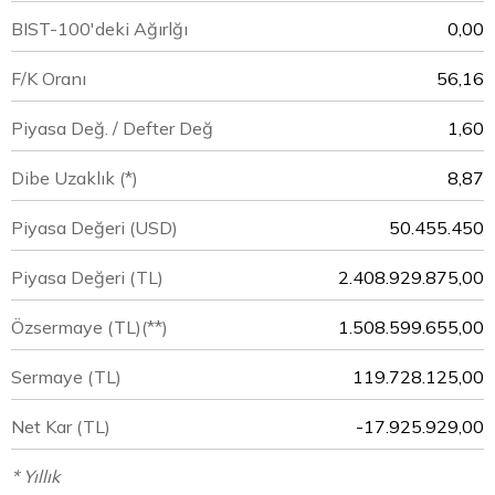
BIST-100'deki Ağırlğı
0,00
F/K Oranı
56,16
Piyasa Değ. / Defter Değ
1,60
Dibe Uzaklık (*)
8,87
Piyasa Değeri
(USD)
50.455.450
Piyasa Değeri
(TL)
2.408.929.875,00
Özsermaye
(TL)(**)
1.508.599.655,00
Sermaye
(TL)
119.728.125,00
Net Kar
(TL)
-17.925.929,00
* Yıllık