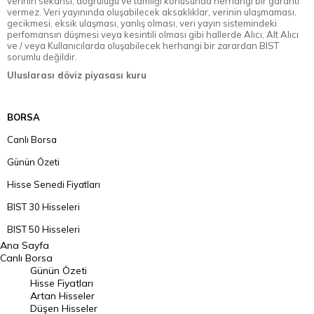
verinin sekansı, doğruluğu ve tamlığı konusunda herhangi bir garanti
vermez. Veri yayınında oluşabilecek aksaklıklar, verinin ulaşmaması,
gecikmesi, eksik ulaşması, yanlış olması, veri yayın sistemindeki
perfomansın düşmesi veya kesintili olması gibi hallerde Alıcı, Alt Alıcı
ve / veya Kullanıcılarda oluşabilecek herhangi bir zarardan BIST
sorumlu değildir.
Uluslarası döviz piyasası kuru
BORSA
Canlı Borsa
Günün Özeti
Hisse Senedi Fiyatları
BIST 30 Hisseleri
BIST 50 Hisseleri
Ana Sayfa
BIST 100 Hisseleri
Canlı Borsa
Günün Özeti
En Çok Artan Hisseler
Hisse Fiyatları
Artan Hisseler
En Çok Düşen Hisseler
Düşen Hisseler