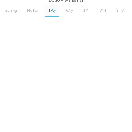
DOGU ARAS ENERJI
Gün içi
Hafta
1Ay
6Ay
1Yıl
3Yıl
YTD