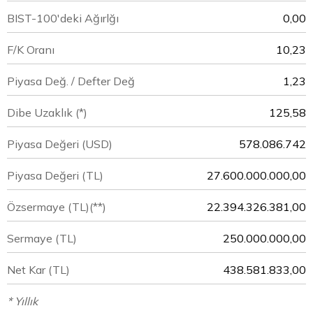
BIST-100'deki Ağırlğı
0,00
F/K Oranı
10,23
Piyasa Değ. / Defter Değ
1,23
Dibe Uzaklık (*)
125,58
Piyasa Değeri
(USD)
578.086.742
Piyasa Değeri
(TL)
27.600.000.000,00
Özsermaye
(TL)(**)
22.394.326.381,00
Sermaye
(TL)
250.000.000,00
Net Kar
(TL)
438.581.833,00
* Yıllık