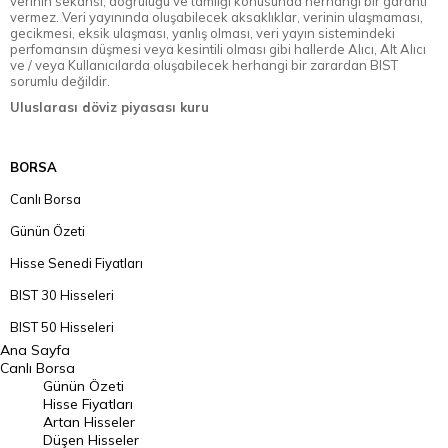
verinin sekansı, doğruluğu ve tamlığı konusunda herhangi bir garanti
vermez. Veri yayınında oluşabilecek aksaklıklar, verinin ulaşmaması,
gecikmesi, eksik ulaşması, yanlış olması, veri yayın sistemindeki
perfomansın düşmesi veya kesintili olması gibi hallerde Alıcı, Alt Alıcı
ve / veya Kullanıcılarda oluşabilecek herhangi bir zarardan BIST
sorumlu değildir.
Uluslarası döviz piyasası kuru
BORSA
Canlı Borsa
Günün Özeti
Hisse Senedi Fiyatları
BIST 30 Hisseleri
BIST 50 Hisseleri
Ana Sayfa
BIST 100 Hisseleri
Canlı Borsa
Günün Özeti
En Çok Artan Hisseler
Hisse Fiyatları
Artan Hisseler
En Çok Düşen Hisseler
Düşen Hisseler