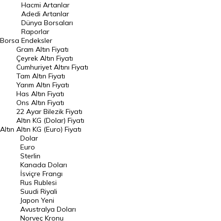
Hacmi Artanlar
Hacmi Artanlar
Adedi Artanlar
Geçmiş Kapanışlar
Dünya Borsaları
Raporlar
Dünya Borsaları
Borsa
Endeksler
Gram Altın Fiyatı
Raporlar
Çeyrek Altın Fiyatı
Endeksler
Cumhuriyet Altını Fiyatı
Tam Altın Fiyatı
Yarım Altın Fiyatı
DÖVİZ
Has Altın Fiyatı
Ons Altın Fiyatı
Döviz Kuru
22 Ayar Bilezik Fiyatı
Dolar Kuru
Altın KG (Dolar) Fiyatı
Altın
Altın KG (Euro) Fiyatı
Euro Kuru
Dolar
Euro
Pound Kuru
Sterlin
Kanada Doları
Frank Kuru
İsviçre Frangı
Riyal Kuru
Rus Rublesi
Suudi Riyali
Avustralya Doları
Japon Yeni
Avustralya Doları
Danimarka Kronu Kuru
Norveç Kronu