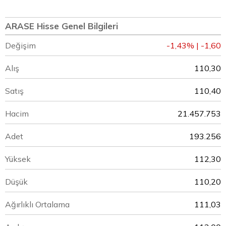
ARASE Hisse Genel Bilgileri
Değişim
-1,43% | -1,60
Alış
110,30
Satış
110,40
Hacim
21.457.753
Adet
193.256
Yüksek
112,30
Düşük
110,20
Ağırlıklı Ortalama
111,03