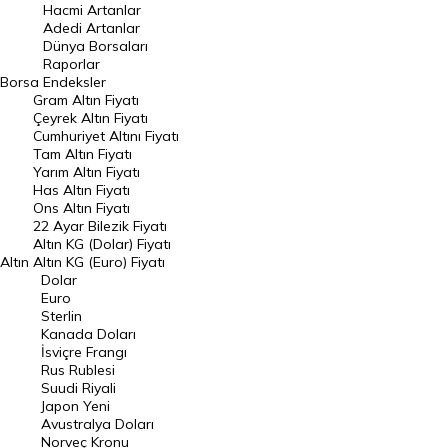
Hacmi Artanlar
Hacmi Artanlar
Adedi Artanlar
Geçmiş Kapanışlar
Dünya Borsaları
Raporlar
Dünya Borsaları
Borsa
Endeksler
Gram Altın Fiyatı
Raporlar
Çeyrek Altın Fiyatı
Endeksler
Cumhuriyet Altını Fiyatı
Tam Altın Fiyatı
Yarım Altın Fiyatı
DÖVİZ
Has Altın Fiyatı
Ons Altın Fiyatı
Döviz Kuru
22 Ayar Bilezik Fiyatı
Dolar Kuru
Altın KG (Dolar) Fiyatı
Altın
Altın KG (Euro) Fiyatı
Euro Kuru
Dolar
Euro
Pound Kuru
Sterlin
Kanada Doları
Frank Kuru
İsviçre Frangı
Riyal Kuru
Rus Rublesi
Suudi Riyali
Avustralya Doları
Japon Yeni
Avustralya Doları
Danimarka Kronu Kuru
Norveç Kronu