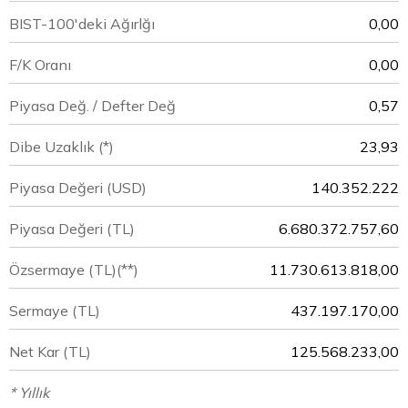
BIST-100'deki Ağırlğı
0,00
F/K Oranı
0,00
Piyasa Değ. / Defter Değ
0,57
Dibe Uzaklık (*)
23,93
Piyasa Değeri
(USD)
140.352.222
Piyasa Değeri
(TL)
6.680.372.757,60
Özsermaye
(TL)(**)
11.730.613.818,00
Sermaye
(TL)
437.197.170,00
Net Kar
(TL)
125.568.233,00
* Yıllık