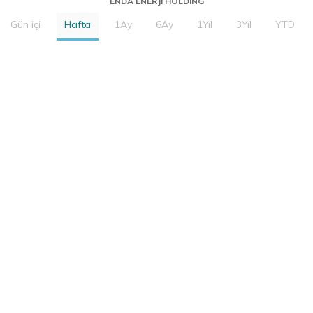
ENDA ENERJI HOLDING
Gün içi
Hafta
1Ay
6Ay
1Yıl
3Yıl
YTD