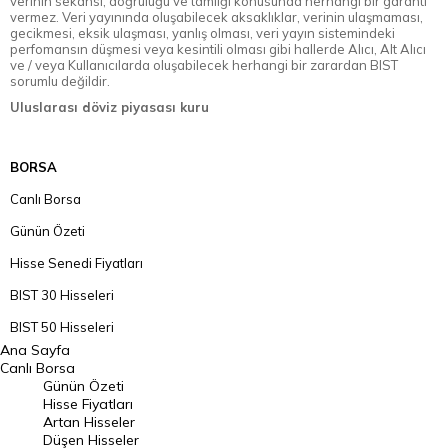
verinin sekansı, doğruluğu ve tamlığı konusunda herhangi bir garanti
vermez. Veri yayınında oluşabilecek aksaklıklar, verinin ulaşmaması,
gecikmesi, eksik ulaşması, yanlış olması, veri yayın sistemindeki
perfomansın düşmesi veya kesintili olması gibi hallerde Alıcı, Alt Alıcı
ve / veya Kullanıcılarda oluşabilecek herhangi bir zarardan BIST
sorumlu değildir.
Uluslarası döviz piyasası kuru
BORSA
Canlı Borsa
Günün Özeti
Hisse Senedi Fiyatları
BIST 30 Hisseleri
BIST 50 Hisseleri
Ana Sayfa
BIST 100 Hisseleri
Canlı Borsa
Günün Özeti
En Çok Artan Hisseler
Hisse Fiyatları
Artan Hisseler
En Çok Düşen Hisseler
Düşen Hisseler