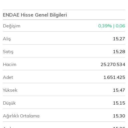
ENDAE Hisse Genel Bilgileri
Değişim
0,39% | 0,06
Alış
15,27
Satış
15,28
Hacim
25.270.534
Adet
1.651.425
Yüksek
15,47
Düşük
15,15
Ağırlıklı Ortalama
15,30