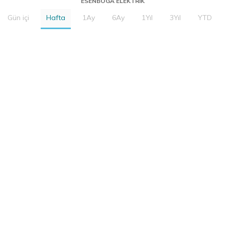
ESENBOGA ELEKTRIK
Gün içi
Hafta
1Ay
6Ay
1Yıl
3Yıl
YTD