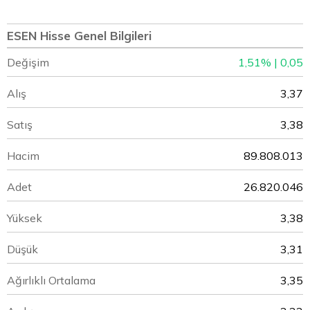
ESEN Hisse Genel Bilgileri
Değişim
1,51% | 0,05
Alış
3,37
Satış
3,38
Hacim
89.808.013
Adet
26.820.046
Yüksek
3,38
Düşük
3,31
Ağırlıklı Ortalama
3,35