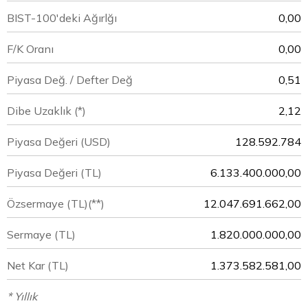
BIST-100'deki Ağırlğı
0,00
F/K Oranı
0,00
Piyasa Değ. / Defter Değ
0,51
Dibe Uzaklık (*)
2,12
Piyasa Değeri
(USD)
128.592.784
Piyasa Değeri
(TL)
6.133.400.000,00
Özsermaye
(TL)(**)
12.047.691.662,00
Sermaye
(TL)
1.820.000.000,00
Net Kar
(TL)
1.373.582.581,00
* Yıllık