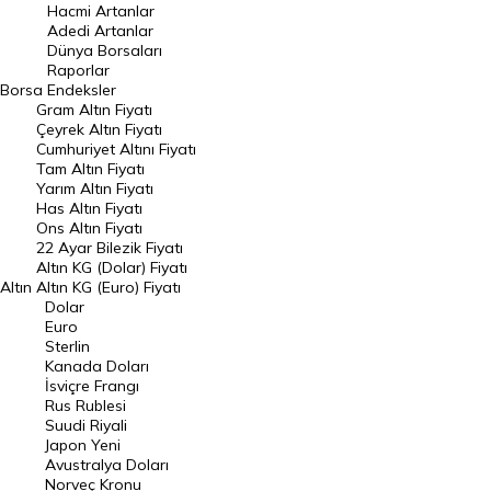
Hacmi Artanlar
Hacmi Artanlar
Adedi Artanlar
Geçmiş Kapanışlar
Dünya Borsaları
Raporlar
Dünya Borsaları
Borsa
Endeksler
Gram Altın Fiyatı
Raporlar
Çeyrek Altın Fiyatı
Endeksler
Cumhuriyet Altını Fiyatı
Tam Altın Fiyatı
Yarım Altın Fiyatı
DÖVİZ
Has Altın Fiyatı
Ons Altın Fiyatı
Döviz Kuru
22 Ayar Bilezik Fiyatı
Dolar Kuru
Altın KG (Dolar) Fiyatı
Altın
Altın KG (Euro) Fiyatı
Euro Kuru
Dolar
Euro
Pound Kuru
Sterlin
Kanada Doları
Frank Kuru
İsviçre Frangı
Riyal Kuru
Rus Rublesi
Suudi Riyali
Avustralya Doları
Japon Yeni
Avustralya Doları
Danimarka Kronu Kuru
Norveç Kronu