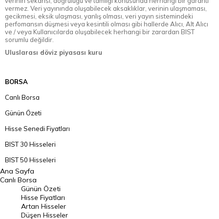
verinin sekansı, doğruluğu ve tamlığı konusunda herhangi bir garanti
vermez. Veri yayınında oluşabilecek aksaklıklar, verinin ulaşmaması,
gecikmesi, eksik ulaşması, yanlış olması, veri yayın sistemindeki
perfomansın düşmesi veya kesintili olması gibi hallerde Alıcı, Alt Alıcı
ve / veya Kullanıcılarda oluşabilecek herhangi bir zarardan BIST
sorumlu değildir.
Uluslarası döviz piyasası kuru
BORSA
Canlı Borsa
Günün Özeti
Hisse Senedi Fiyatları
BIST 30 Hisseleri
BIST 50 Hisseleri
Ana Sayfa
BIST 100 Hisseleri
Canlı Borsa
Günün Özeti
En Çok Artan Hisseler
Hisse Fiyatları
Artan Hisseler
En Çok Düşen Hisseler
Düşen Hisseler