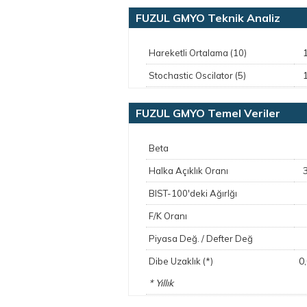
FUZUL GMYO Teknik Analiz
Hareketli Ortalama (10)
Stochastic Oscilator (5)
FUZUL GMYO Temel Veriler
Beta
Halka Açıklık Oranı
BIST-100'deki Ağırlğı
F/K Oranı
Piyasa Değ. / Defter Değ
0
Dibe Uzaklık (*)
* Yıllık