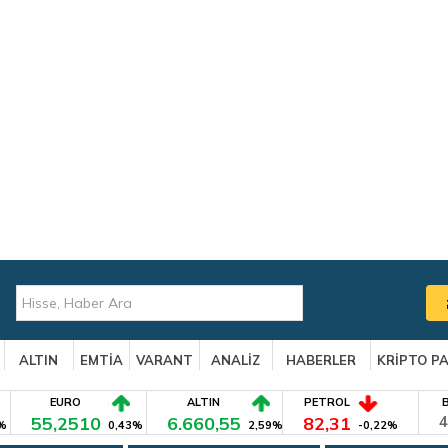
ALTIN
EMTİA
VARANT
ANALİZ
HABERLER
KRİPTO P
EURO
ALTIN
PETROL
55,2510
6.660,55
82,31
4
%
0,43%
2,59%
-0,22%