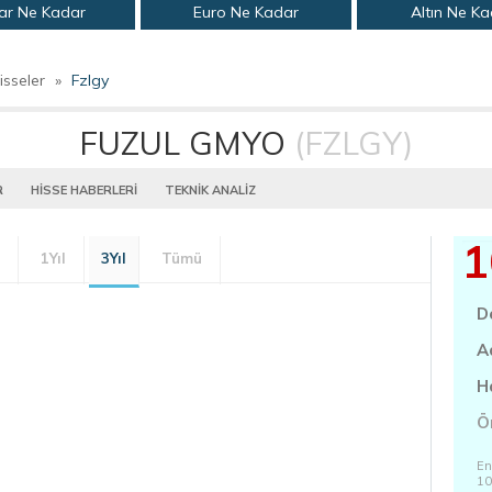
ar Ne Kadar
Euro Ne Kadar
Altın Ne K
isseler
»
Fzlgy
FUZUL GMYO
(FZLGY)
R
HİSSE HABERLERİ
TEKNİK ANALİZ
1
1Yıl
3Yıl
Tümü
D
A
H
Ö
En
10