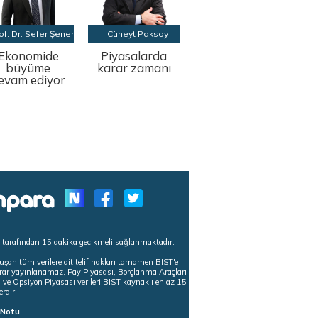
of. Dr. Sefer Şener
Cüneyt Paksoy
Ekonomide
Piyasalarda
büyüme
karar zamanı
evam ediyor
s tarafından 15 dakika gecikmeli sağlanmaktadır.
uşan tüm verilere ait telif hakları tamamen BIST'e
tekrar yayınlanamaz. Pay Piyasası, Borçlanma Araçları
m ve Opsiyon Piyasası verileri BIST kaynaklı en az 15
erdir.
ı Notu