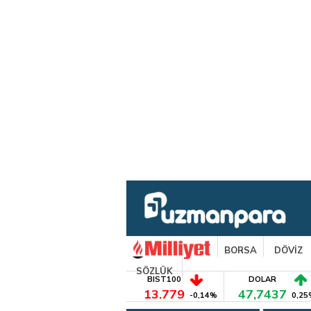
BORSA
DÖVİZ
SÖZLÜK
BIST100
DOLAR
13.779
47,7437
-0,14%
0,25