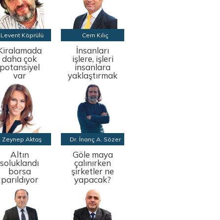
Levent Köprülü
Cem Kılıç
Kiralamada
İnsanları
daha çok
işlere, işleri
potansiyel
insanlara
var
yaklaştırmak
Zeynep Aktaş
Dr. İnanç A. Sözer
Altın
Göle maya
soluklandı
çalınırken
borsa
şirketler ne
parıldıyor
yapacak?