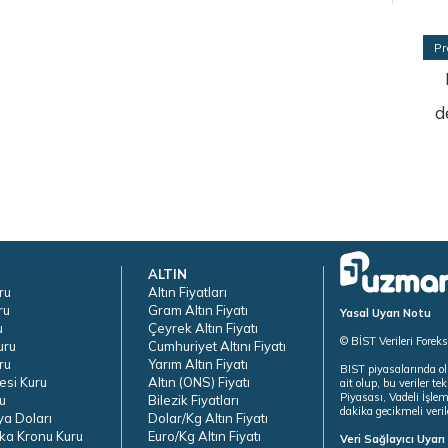
Pr
d
ALTIN
ru
Altın Fiyatları
ru
Gram Altın Fiyatı
Yasal Uyarı Notu
u
Çeyrek Altın Fiyatı
© BİST Verileri Forek
uru
Cumhuriyet Altını Fiyatı
ru
Yarım Altın Fiyatı
BIST piyasalarında ol
esi Kuru
Altın (ONS) Fiyatı
ait olup, bu veriler 
Piyasası, Vadeli İşle
u
Bilezik Fiyatları
dakika gecikmeli veril
ya Doları
Dolar/Kg Altın Fiyatı
ka Kronu Kuru
Euro/Kg Altın Fiyatı
Veri Sağlayıcı Uyar