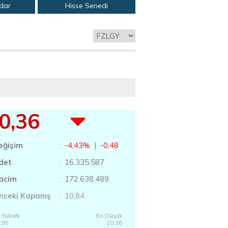
adar
Hisse Senedi
0,36
eğişim
:
-4,43%
|
-0,48
det
: 16.335.587
acim
: 172.638.489
nceki Kapanış
: 10,84
 Yüksek
En Düşük
,95
10,36