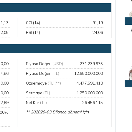
11,13
-91,19
CCI (14)
12,05
24,06
RSI (14)
0,00
271.239.975
Piyasa Değeri
(USD)
34,86
12.950.000.000
Piyasa Değeri
(TL)
0,00
4.477.591.418
Özsermaye
(TL)(**)
0,00
1.250.000.000
Sermaye
(TL)
2,89
-26.456.115
Net Kar
(TL)
** 202026-03 Bilanço dönemi için
,00%