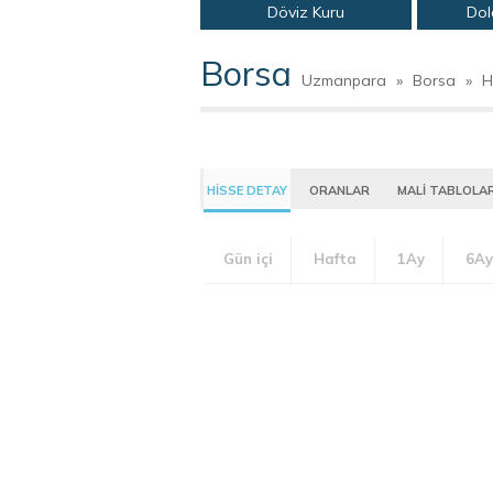
Döviz Kuru
Dol
Borsa
Uzmanpara
»
Borsa
»
H
HİSSE DETAY
ORANLAR
MALİ TABLOLA
Gün içi
Hafta
1Ay
6Ay