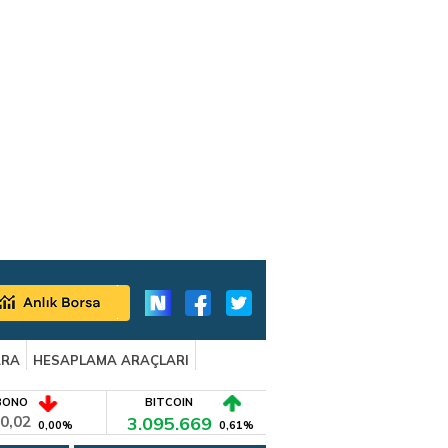
ARA
HESAPLAMA ARAÇLARI
BONO
BITCOIN
0,02
3.095.669
0,00%
0,61%