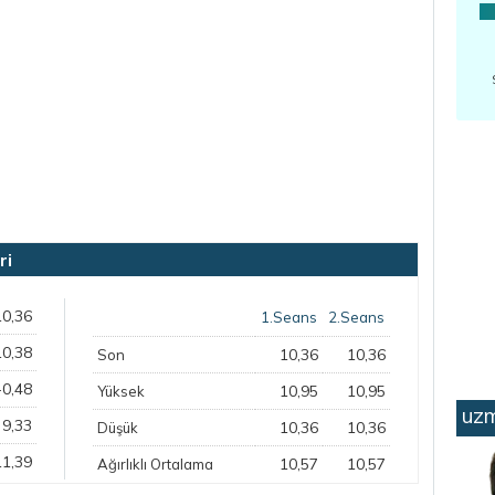
ri
10,36
1.Seans
2.Seans
10,38
10,36
10,36
Son
-0,48
10,95
10,95
Yüksek
uzm
9,33
10,36
10,36
Düşük
11,39
10,57
10,57
Ağırlıklı Ortalama