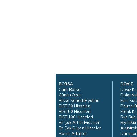
BORSA
DÖVİZ
Canlı Borsa
Döviz Ku
Günün Özeti
Dolar Ku
Hisse Senedi Fiyatları
Euro Kur
BIST 30 Hisseleri
Pound K
BIST 50 Hisseleri
Frank Ku
BIST 100 Hisseleri
Rus Rubl
En Çok Artan Hisseler
Riyal Kur
En Çok Düşen Hisseler
Avustral
Hacmi Artanlar
Danimar