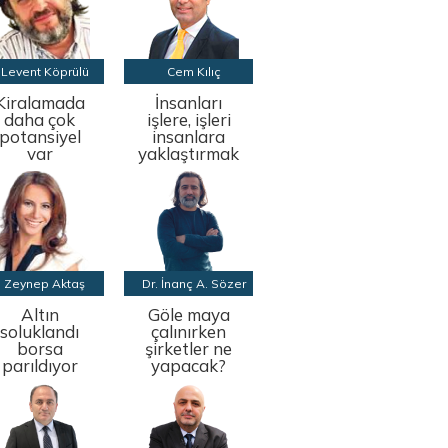
Levent Köprülü
Cem Kılıç
Kiralamada
İnsanları
daha çok
işlere, işleri
potansiyel
insanlara
var
yaklaştırmak
Zeynep Aktaş
Dr. İnanç A. Sözer
Altın
Göle maya
soluklandı
çalınırken
borsa
şirketler ne
parıldıyor
yapacak?