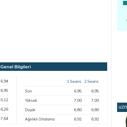
enel Bilgileri
6,94
1.Seans
2.Seans
6,95
6,95
6,95
Son
0,12
7,00
7,00
Yüksek
uzm
6,26
6,80
6,80
Düşük
7,64
6,92
6,92
Ağırlıklı Ortalama