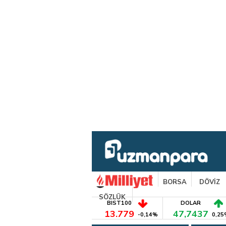
BORSA
DÖVİZ
SÖZLÜK
BIST100
DOLAR
13.779
47,7437
-0,14%
0,25