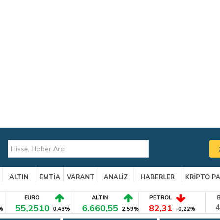
ALTIN
EMTİA
VARANT
ANALİZ
HABERLER
KRİPTO P
EURO
ALTIN
PETROL
55,2510
6.660,55
82,31
4
%
0,43%
2,59%
-0,22%