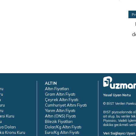
Pr
d
ALTIN
ru
Altın Fiyatları
ru
Gram Altın Fiyatı
Yasal Uyarı Notu
u
Çeyrek Altın Fiyatı
© BİST Verileri Forek
uru
Cumhuriyet Altını Fiyatı
ru
Yarım Altın Fiyatı
BIST piyasalarında ol
esi Kuru
Altın (ONS) Fiyatı
ait olup, bu veriler 
Piyasası, Vadeli İşle
u
Bilezik Fiyatları
dakika gecikmeli veril
ya Doları
Dolar/Kg Altın Fiyatı
ka Kronu Kuru
Euro/Kg Altın Fiyatı
Veri Sağlayıcı Uyar