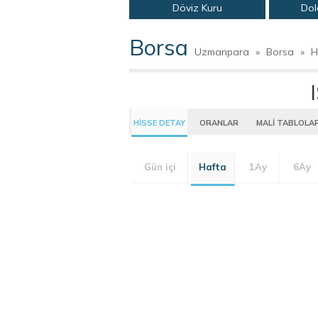
Döviz Kuru
Dol
Borsa
Uzmanpara
»
Borsa
»
H
HİSSE DETAY
ORANLAR
MALİ TABLOLA
Gün içi
Hafta
1Ay
6Ay