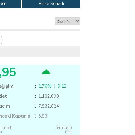
adar
Hisse Senedi
)
,95
eğişim
:
1,76%
|
0,12
det
: 1.132.698
acim
: 7.832.824
nceki Kapanış
: 6,83
 Yüksek
En Düşük
00
6,80