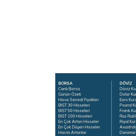
BORSA
DÖVİZ
Canlı Borsa
Döviz Ku
Günün Özeti
Dolar Ku
Hisse Senedi Fiyatları
Euro Kur
BIST 30 Hisseleri
Pound K
BIST 50 Hisseleri
Frank Ku
BIST 100 Hisseleri
Rus Rubl
En Çok Artan Hisseler
Riyal Kur
En Çok Düşen Hisseler
Avustral
Hacmi Artanlar
Danimar