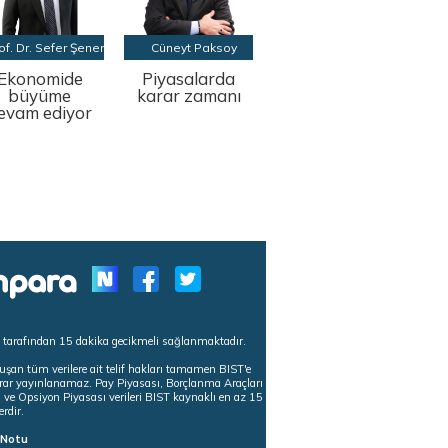
of. Dr. Sefer Şener
Cüneyt Paksoy
Ekonomide
Piyasalarda
büyüme
karar zamanı
evam ediyor
s tarafından 15 dakika gecikmeli sağlanmaktadır.
uşan tüm verilere ait telif hakları tamamen BIST'e
tekrar yayınlanamaz. Pay Piyasası, Borçlanma Araçları
m ve Opsiyon Piyasası verileri BIST kaynaklı en az 15
erdir.
ı Notu