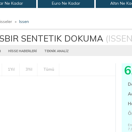
ar Ne Kadar
Euro Ne Kadar
Altın Ne K
isseler
»
Issen
ISBIR SENTETIK DOKUMA
(ISSEN
R
HİSSE HABERLERİ
TEKNİK ANALİZ
6
1Yıl
3Yıl
Tümü
D
A
H
Ö
En
7,