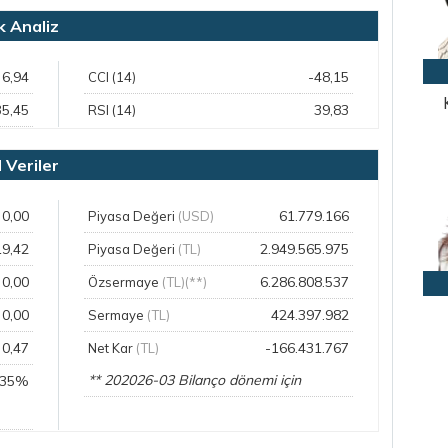
 Analiz
6,94
-48,15
CCI (14)
35,45
39,83
RSI (14)
Veriler
0,00
61.779.166
Piyasa Değeri
(USD)
19,42
2.949.565.975
Piyasa Değeri
(TL)
0,00
6.286.808.537
Özsermaye
(TL)(**)
0,00
424.397.982
Sermaye
(TL)
0,47
-166.431.767
Net Kar
(TL)
** 202026-03 Bilanço dönemi için
,35%