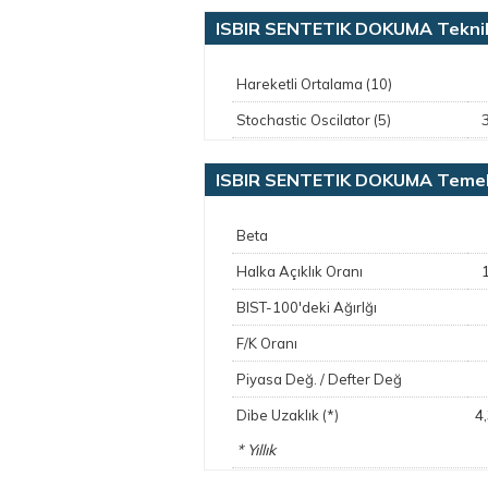
ISBIR SENTETIK DOKUMA Teknik
Hareketli Ortalama (10)
Stochastic Oscilator (5)
ISBIR SENTETIK DOKUMA Temel 
Beta
Halka Açıklık Oranı
BIST-100'deki Ağırlğı
F/K Oranı
Piyasa Değ. / Defter Değ
4
Dibe Uzaklık (*)
* Yıllık