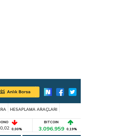
ARA
HESAPLAMA ARAÇLARI
BONO
BITCOIN
0,02
3.096.959
0,00%
0,19%