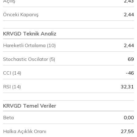
Açılış
2,43
Önceki Kapanış
2,44
KRVGD Teknik Analiz
Hareketli Ortalama (10)
2,44
Stochastic Oscilator (5)
69
CCI (14)
-46
RSI (14)
32,31
KRVGD Temel Veriler
Beta
0,00
Halka Açıklık Oranı
27,55