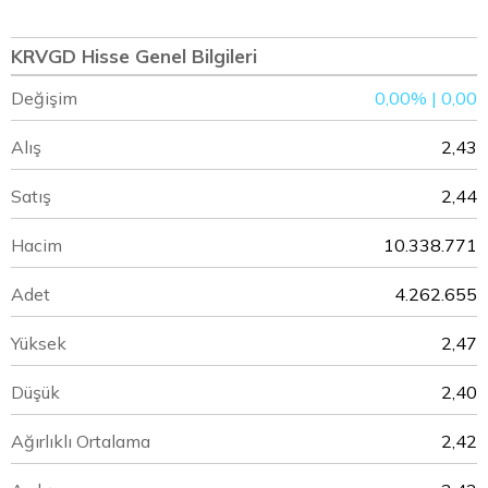
KRVGD Hisse Genel Bilgileri
Değişim
0,00% | 0,00
Alış
2,43
Satış
2,44
Hacim
10.338.771
Adet
4.262.655
Yüksek
2,47
Düşük
2,40
Ağırlıklı Ortalama
2,42