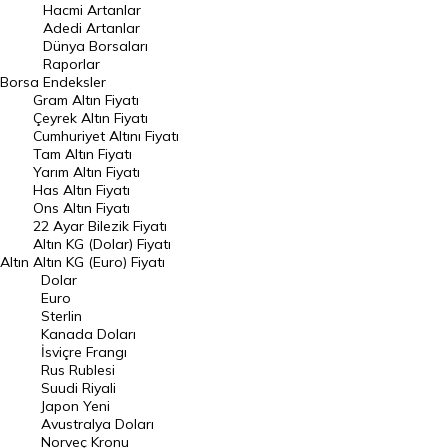
Hacmi Artanlar
Hacmi Artanlar
Adedi Artanlar
Geçmiş Kapanışlar
Dünya Borsaları
Raporlar
Dünya Borsaları
Borsa
Endeksler
Gram Altın Fiyatı
Raporlar
Çeyrek Altın Fiyatı
Endeksler
Cumhuriyet Altını Fiyatı
Tam Altın Fiyatı
Yarım Altın Fiyatı
DÖVİZ
Has Altın Fiyatı
Ons Altın Fiyatı
Döviz Kuru
22 Ayar Bilezik Fiyatı
Dolar Kuru
Altın KG (Dolar) Fiyatı
Altın
Altın KG (Euro) Fiyatı
Euro Kuru
Dolar
Euro
Pound Kuru
Sterlin
Kanada Doları
Frank Kuru
İsviçre Frangı
Riyal Kuru
Rus Rublesi
Suudi Riyali
Avustralya Doları
Japon Yeni
Avustralya Doları
Danimarka Kronu Kuru
Norveç Kronu