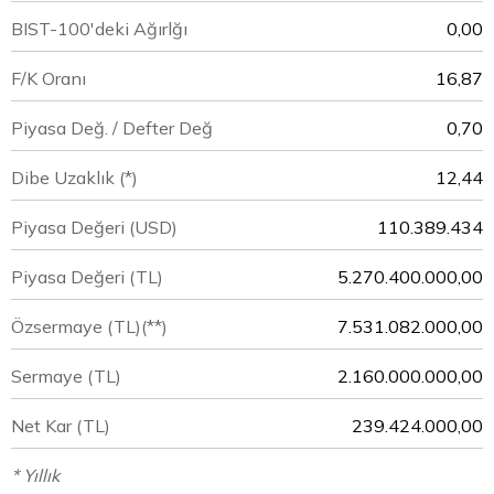
BIST-100'deki Ağırlğı
0,00
F/K Oranı
16,87
Piyasa Değ. / Defter Değ
0,70
Dibe Uzaklık (*)
12,44
Piyasa Değeri
(USD)
110.389.434
Piyasa Değeri
(TL)
5.270.400.000,00
Özsermaye
(TL)(**)
7.531.082.000,00
Sermaye
(TL)
2.160.000.000,00
Net Kar
(TL)
239.424.000,00
* Yıllık