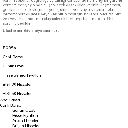
verinin sekansı, doğruluğu ve tamlığı konusunda herhangi bir garanti
vermez. Veri yayınında oluşabilecek aksaklıklar, verinin ulaşmaması,
gecikmesi, eksik ulaşması, yanlış olması, veri yayın sistemindeki
perfomansın düşmesi veya kesintili olması gibi hallerde Alıcı, Alt Alıcı
ve / veya Kullanıcılarda oluşabilecek herhangi bir zarardan BIST
sorumlu değildir.
Uluslarası döviz piyasası kuru
BORSA
Canlı Borsa
Günün Özeti
Hisse Senedi Fiyatları
BIST 30 Hisseleri
BIST 50 Hisseleri
Ana Sayfa
BIST 100 Hisseleri
Canlı Borsa
Günün Özeti
En Çok Artan Hisseler
Hisse Fiyatları
Artan Hisseler
En Çok Düşen Hisseler
Düşen Hisseler