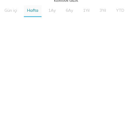
KERVAN GIDA
Gün içi
Hafta
1Ay
6Ay
1Yıl
3Yıl
YTD