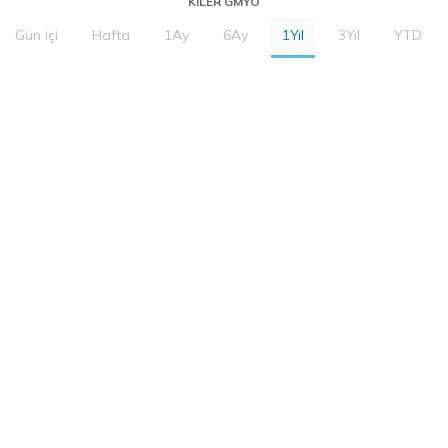
KILER GMYO
Gün içi
Hafta
1Ay
6Ay
1Yıl
3Yıl
YTD