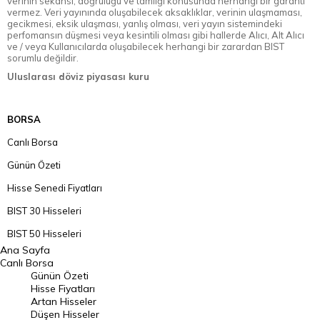
verinin sekansı, doğruluğu ve tamlığı konusunda herhangi bir garanti
vermez. Veri yayınında oluşabilecek aksaklıklar, verinin ulaşmaması,
gecikmesi, eksik ulaşması, yanlış olması, veri yayın sistemindeki
perfomansın düşmesi veya kesintili olması gibi hallerde Alıcı, Alt Alıcı
ve / veya Kullanıcılarda oluşabilecek herhangi bir zarardan BIST
sorumlu değildir.
Uluslarası döviz piyasası kuru
BORSA
Canlı Borsa
Günün Özeti
Hisse Senedi Fiyatları
BIST 30 Hisseleri
BIST 50 Hisseleri
Ana Sayfa
BIST 100 Hisseleri
Canlı Borsa
Günün Özeti
En Çok Artan Hisseler
Hisse Fiyatları
Artan Hisseler
En Çok Düşen Hisseler
Düşen Hisseler