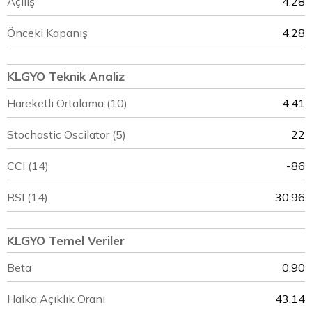
Açılış
4,28
Önceki Kapanış
4,28
KLGYO Teknik Analiz
Hareketli Ortalama (10)
4,41
Stochastic Oscilator (5)
22
CCI (14)
-86
RSI (14)
30,96
KLGYO Temel Veriler
Beta
0,90
Halka Açıklık Oranı
43,14