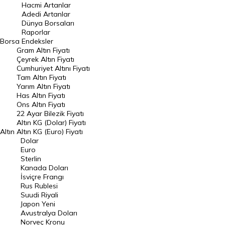
Hacmi Artanlar
Hacmi Artanlar
Adedi Artanlar
Geçmiş Kapanışlar
Dünya Borsaları
Raporlar
Dünya Borsaları
Borsa
Endeksler
Gram Altın Fiyatı
Raporlar
Çeyrek Altın Fiyatı
Endeksler
Cumhuriyet Altını Fiyatı
Tam Altın Fiyatı
Yarım Altın Fiyatı
DÖVİZ
Has Altın Fiyatı
Ons Altın Fiyatı
Döviz Kuru
22 Ayar Bilezik Fiyatı
Dolar Kuru
Altın KG (Dolar) Fiyatı
Altın
Altın KG (Euro) Fiyatı
Euro Kuru
Dolar
Euro
Pound Kuru
Sterlin
Kanada Doları
Frank Kuru
İsviçre Frangı
Riyal Kuru
Rus Rublesi
Suudi Riyali
Avustralya Doları
Japon Yeni
Avustralya Doları
Danimarka Kronu Kuru
Norveç Kronu