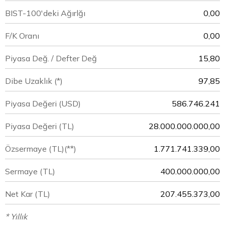
BIST-100'deki Ağırlğı
0,00
F/K Oranı
0,00
Piyasa Değ. / Defter Değ
15,80
Dibe Uzaklık (*)
97,85
Piyasa Değeri
(USD)
586.746.241
Piyasa Değeri
(TL)
28.000.000.000,00
Özsermaye
(TL)(**)
1.771.741.339,00
Sermaye
(TL)
400.000.000,00
Net Kar
(TL)
207.455.373,00
* Yıllık