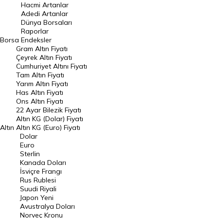
Hacmi Artanlar
Hacmi Artanlar
Adedi Artanlar
Geçmiş Kapanışlar
Dünya Borsaları
Raporlar
Dünya Borsaları
Borsa
Endeksler
Gram Altın Fiyatı
Raporlar
Çeyrek Altın Fiyatı
Endeksler
Cumhuriyet Altını Fiyatı
Tam Altın Fiyatı
Yarım Altın Fiyatı
DÖVİZ
Has Altın Fiyatı
Ons Altın Fiyatı
Döviz Kuru
22 Ayar Bilezik Fiyatı
Dolar Kuru
Altın KG (Dolar) Fiyatı
Altın
Altın KG (Euro) Fiyatı
Euro Kuru
Dolar
Euro
Pound Kuru
Sterlin
Kanada Doları
Frank Kuru
İsviçre Frangı
Riyal Kuru
Rus Rublesi
Suudi Riyali
Avustralya Doları
Japon Yeni
Avustralya Doları
Danimarka Kronu Kuru
Norveç Kronu