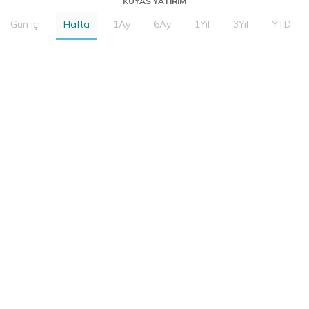
KUYAS YATIRIM
Gün içi
Hafta
1Ay
6Ay
1Yıl
3Yıl
YTD