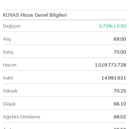
KUYAS Hisse Genel Bilgileri
Değişim
0,72% | 0,50
Alış
69,00
Satış
70,00
Hacim
1.019.773.728
Adet
14.991.631
Yüksek
70,25
Düşük
66,10
Ağırlıklı Ortalama
68,02