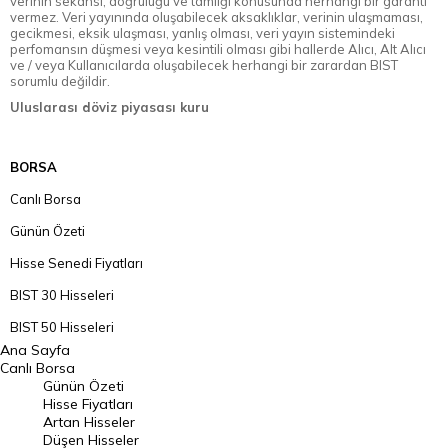
verinin sekansı, doğruluğu ve tamlığı konusunda herhangi bir garanti
vermez. Veri yayınında oluşabilecek aksaklıklar, verinin ulaşmaması,
gecikmesi, eksik ulaşması, yanlış olması, veri yayın sistemindeki
perfomansın düşmesi veya kesintili olması gibi hallerde Alıcı, Alt Alıcı
ve / veya Kullanıcılarda oluşabilecek herhangi bir zarardan BIST
sorumlu değildir.
Uluslarası döviz piyasası kuru
BORSA
Canlı Borsa
Günün Özeti
Hisse Senedi Fiyatları
BIST 30 Hisseleri
BIST 50 Hisseleri
Ana Sayfa
BIST 100 Hisseleri
Canlı Borsa
Günün Özeti
En Çok Artan Hisseler
Hisse Fiyatları
Artan Hisseler
En Çok Düşen Hisseler
Düşen Hisseler