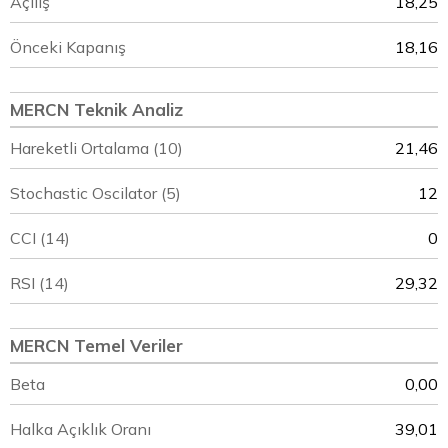
Açılış
18,25
Önceki Kapanış
18,16
MERCN Teknik Analiz
Hareketli Ortalama (10)
21,46
Stochastic Oscilator (5)
12
CCI (14)
0
RSI (14)
29,32
MERCN Temel Veriler
Beta
0,00
Halka Açıklık Oranı
39,01