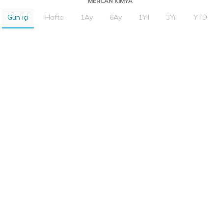
MERCAN KIMYA
Gün içi
Hafta
1Ay
6Ay
1Yıl
3Yıl
YTD