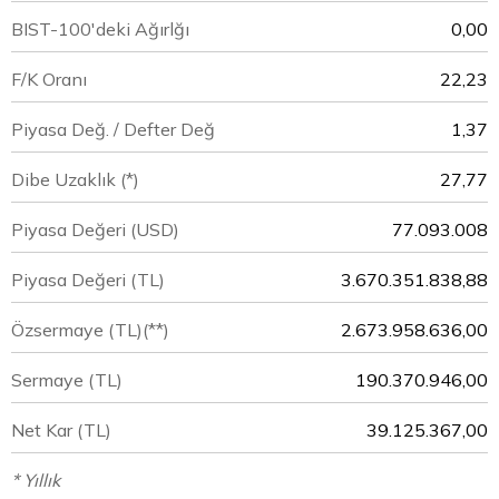
BIST-100'deki Ağırlğı
0,00
F/K Oranı
22,23
Piyasa Değ. / Defter Değ
1,37
Dibe Uzaklık (*)
27,77
Piyasa Değeri
(USD)
77.093.008
Piyasa Değeri
(TL)
3.670.351.838,88
Özsermaye
(TL)(**)
2.673.958.636,00
Sermaye
(TL)
190.370.946,00
Net Kar
(TL)
39.125.367,00
* Yıllık