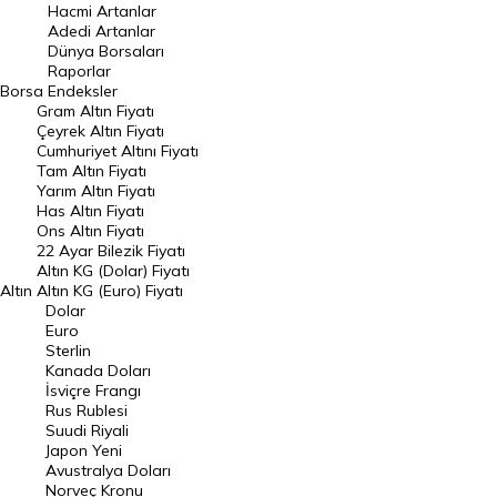
Hacmi Artanlar
Hacmi Artanlar
Adedi Artanlar
Geçmiş Kapanışlar
Dünya Borsaları
Raporlar
Dünya Borsaları
Borsa
Endeksler
Gram Altın Fiyatı
Raporlar
Çeyrek Altın Fiyatı
Endeksler
Cumhuriyet Altını Fiyatı
Tam Altın Fiyatı
Yarım Altın Fiyatı
DÖVİZ
Has Altın Fiyatı
Ons Altın Fiyatı
Döviz Kuru
22 Ayar Bilezik Fiyatı
Dolar Kuru
Altın KG (Dolar) Fiyatı
Altın
Altın KG (Euro) Fiyatı
Euro Kuru
Dolar
Euro
Pound Kuru
Sterlin
Kanada Doları
Frank Kuru
İsviçre Frangı
Riyal Kuru
Rus Rublesi
Suudi Riyali
Avustralya Doları
Japon Yeni
Avustralya Doları
Danimarka Kronu Kuru
Norveç Kronu