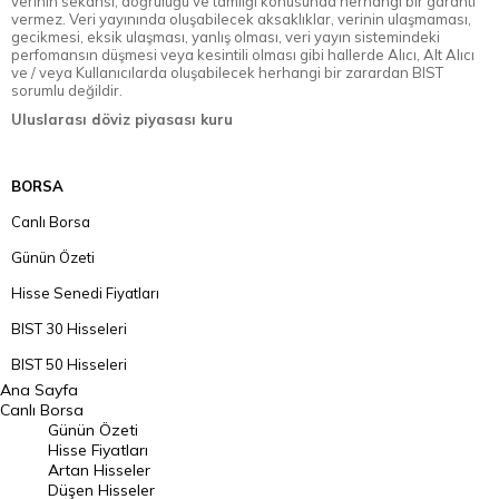
verinin sekansı, doğruluğu ve tamlığı konusunda herhangi bir garanti
vermez. Veri yayınında oluşabilecek aksaklıklar, verinin ulaşmaması,
gecikmesi, eksik ulaşması, yanlış olması, veri yayın sistemindeki
perfomansın düşmesi veya kesintili olması gibi hallerde Alıcı, Alt Alıcı
ve / veya Kullanıcılarda oluşabilecek herhangi bir zarardan BIST
sorumlu değildir.
Uluslarası döviz piyasası kuru
BORSA
Canlı Borsa
Günün Özeti
Hisse Senedi Fiyatları
BIST 30 Hisseleri
BIST 50 Hisseleri
Ana Sayfa
BIST 100 Hisseleri
Canlı Borsa
Günün Özeti
En Çok Artan Hisseler
Hisse Fiyatları
Artan Hisseler
En Çok Düşen Hisseler
Düşen Hisseler