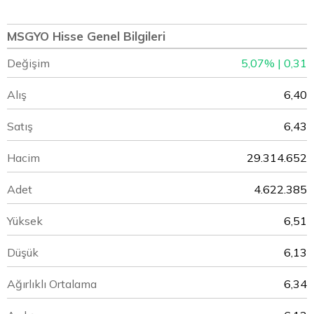
MSGYO Hisse Genel Bilgileri
Değişim
5,07% | 0,31
Alış
6,40
Satış
6,43
Hacim
29.314.652
Adet
4.622.385
Yüksek
6,51
Düşük
6,13
Ağırlıklı Ortalama
6,34