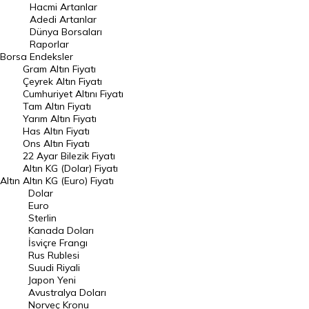
Hacmi Artanlar
Hacmi Artanlar
Adedi Artanlar
Geçmiş Kapanışlar
Dünya Borsaları
Raporlar
Dünya Borsaları
Borsa
Endeksler
Gram Altın Fiyatı
Raporlar
Çeyrek Altın Fiyatı
Endeksler
Cumhuriyet Altını Fiyatı
Tam Altın Fiyatı
Yarım Altın Fiyatı
DÖVİZ
Has Altın Fiyatı
Ons Altın Fiyatı
Döviz Kuru
22 Ayar Bilezik Fiyatı
Dolar Kuru
Altın KG (Dolar) Fiyatı
Altın
Altın KG (Euro) Fiyatı
Euro Kuru
Dolar
Euro
Pound Kuru
Sterlin
Kanada Doları
Frank Kuru
İsviçre Frangı
Riyal Kuru
Rus Rublesi
Suudi Riyali
Avustralya Doları
Japon Yeni
Avustralya Doları
Danimarka Kronu Kuru
Norveç Kronu