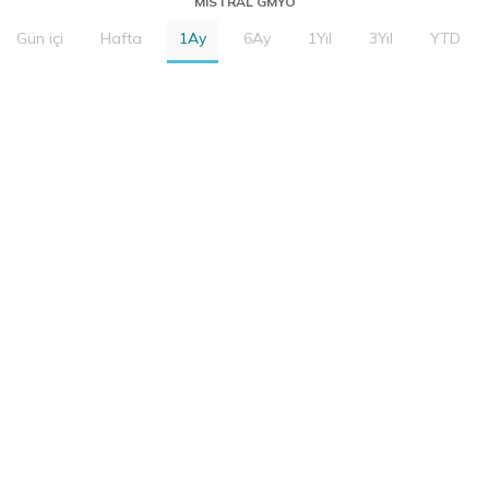
MISTRAL GMYO
Gün içi
Hafta
1Ay
6Ay
1Yıl
3Yıl
YTD