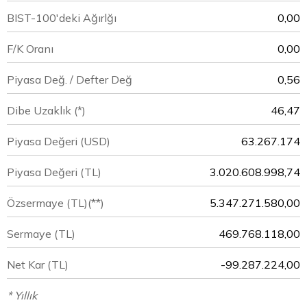
BIST-100'deki Ağırlğı
0,00
F/K Oranı
0,00
Piyasa Değ. / Defter Değ
0,56
Dibe Uzaklık (*)
46,47
Piyasa Değeri
(USD)
63.267.174
Piyasa Değeri
(TL)
3.020.608.998,74
Özsermaye
(TL)(**)
5.347.271.580,00
Sermaye
(TL)
469.768.118,00
Net Kar
(TL)
-99.287.224,00
* Yıllık