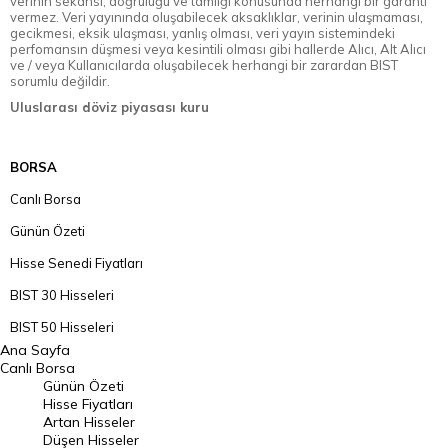
verinin sekansı, doğruluğu ve tamlığı konusunda herhangi bir garanti
vermez. Veri yayınında oluşabilecek aksaklıklar, verinin ulaşmaması,
gecikmesi, eksik ulaşması, yanlış olması, veri yayın sistemindeki
perfomansın düşmesi veya kesintili olması gibi hallerde Alıcı, Alt Alıcı
ve / veya Kullanıcılarda oluşabilecek herhangi bir zarardan BIST
sorumlu değildir.
Uluslarası döviz piyasası kuru
BORSA
Canlı Borsa
Günün Özeti
Hisse Senedi Fiyatları
BIST 30 Hisseleri
BIST 50 Hisseleri
Ana Sayfa
BIST 100 Hisseleri
Canlı Borsa
Günün Özeti
En Çok Artan Hisseler
Hisse Fiyatları
Artan Hisseler
En Çok Düşen Hisseler
Düşen Hisseler